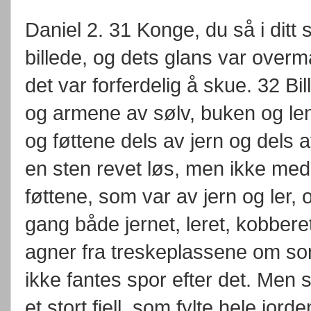
Daniel 2. 31 Konge, du så i ditt s
billede, og dets glans var overmå
det var forferdelig å skue. 32 Bil
og armene av sølv, buken og le
og føttene dels av jern og dels a
en sten revet løs, men ikke med
føttene, som var av jern og ler
gang både jernet, leret, kobberet
agner fra treskeplassene om so
ikke fantes spor efter det. Men 
et stort fjell, som fylte hele jor