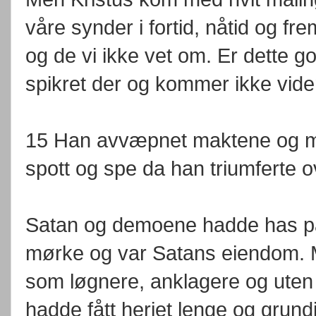
våre synder i fortid, nåtid og f
og de vi ikke vet om. Er dette g
spikret der og kommer ikke vider
15 Han avvæpnet maktene og myn
spott og spe da han triumferte 
Satan og demoene hadde has på v
mørke og var Satans eiendom. M
som løgnere, anklagere og uten
hadde fått herjet lenge og grund