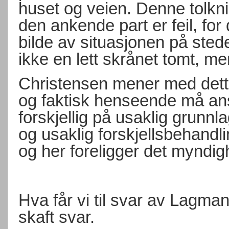
huset og veien. Denne tolk
den ankende part er feil, for
bilde av situasjonen på sted
ikke en lett skrånet tomt, men
Christensen mener med dette 
og faktisk henseende må ans
forskjellig på usaklig grunnl
og usaklig forskjellsbehand
og her foreligger det myndi
Hva får vi til svar av Lag
skaft svar.