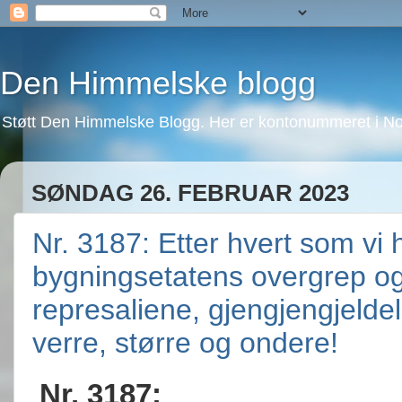
Den Himmelske blogg
Støtt Den Himmelske Blogg. Her er kontonummeret i No
SØNDAG 26. FEBRUAR 2023
Nr. 3187: Etter hvert som vi 
bygningsetatens overgrep og l
represaliene, gjengjengjelde
verre, større og ondere!
Nr. 3187: