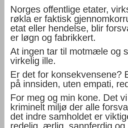
Norges offentlige etater, vi
røkla er faktisk gjennomkorr
etat eller hendelse, blir forsv
er løgn og fabrikkert.
At ingen tar til motmæle og s
virkelig ille.
Er det for konsekvensene? El
på innsiden, uten empati, re
For meg og min kone. Det vi
kriminelt miljø der alle forsv
det indre samholdet er vikti
redelig, ærlig, sannferdig og