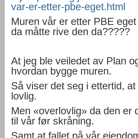
var-er-etter-pbe-eget.html
Muren vår er etter PBE eget r
da måtte rive den da?????
At jeg ble veiledet av Plan 
hvordan bygge muren.
Så viser det seg i ettertid, a
lovlig.
Men «overlovlig» da den er d
til vår før skråning.
Samt at fallet på vår eiendom 