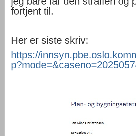
jeg bare får den straffen og
fortjent til.
Her er siste skriv:
https://innsyn.pbe.oslo.ko
p?mode=&caseno=2025057