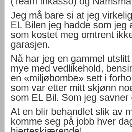
(Team Inkasso) og Namsma
Jeg må bare si at jeg virkeli
EL Bilen jeg hadde som jeg 
som kostet meg omtrent ikke
garasjen.
Nå har jeg en gammel utslitt
mye med vedlikehold, bensi
en «miljøbombe» sett i forhol
som var etter mitt skjønn no
som EL Bil. Som jeg savner d
At en blir behandlet slik av
komme seg på jobb hver dag 
hjerteskjærende!