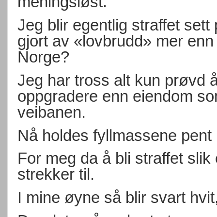
meningsløst.
Jeg blir egentlig straffet set
gjort av «lovbrudd» mer enn
Norge?
Jeg har tross alt kun prøvd å
oppgradere enn eiendom som
veibanen.
Nå holdes fyllmassene pent 
For meg da å bli straffet slik
strekker til.
I mine øyne så blir svart hvit,