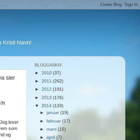
Kristi Navn!
BLOGGARKIV
►
2010
(37)
a sier
►
2011
(262)
►
2012
(191)
►
2013
(176)
e?!
▼
2014
(133)
►
januar
(19)
►
februar
(17)
Jeg leser
 hvem som
►
mars
(15)
nd og
►
april
(7)