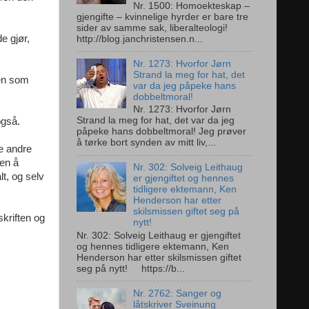
Nr. 1500: Homoekteskap –
gjengifte – kvinnelige hyrder er bare tre
sider av samme sak, liberalteologi!
e gjør,
http://blog.janchristensen.n...
Nr. 1273: Hvorfor Jørn
Strand la meg for hat, det
men som
var da jeg påpeke hans
dobbeltmoral!
Nr. 1273: Hvorfor Jørn
Strand la meg for hat, det var da jeg
også.
påpeke hans dobbeltmoral! Jeg prøver
å tørke bort synden av mitt liv,...
ke andre
Men å
Nr. 302: Solveig Leithaug
t, og selv
er gjengiftet og hennes
tidligere ektemann, Ken
Henderson har etter
skilsmissen giftet seg på
kriften og
nytt!
Nr. 302: Solveig Leithaug er gjengiftet
og hennes tidligere ektemann, Ken
Henderson har etter skilsmissen giftet
seg på nytt! https://b...
Nr. 2762: Sanger og
låtskriver Sveinung