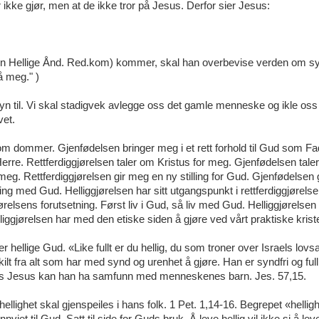
r ikke gjør, men at de ikke tror på Jesus. Derfor sier Jesus:
Den Hellige Ånd. Red.kom) kommer, skal han overbevise verden om 
å meg." )
 til. Vi skal stadigvek avlegge oss det gamle menneske og ikle oss
vet.
 som dommer. Gjenfødelsen bringer meg i et rett forhold til Gud som Fa
 Herre. Rettferdiggjørelsen taler om Kristus for meg. Gjenfødelsen tale
meg. Rettferdiggjørelsen gir meg en ny stilling for Gud. Gjenfødelsen
ng med Gud. Helliggjørelsen har sitt utgangspunkt i rettferdiggjørelsen
gjørelsens forutsetning. Først liv i Gud, så liv med Gud. Helliggjørelsen
gjørelsen har med den etiske siden å gjøre ved vårt praktiske kriste
 hellige Gud. «Like fullt er du hellig, du som troner over Israels lov
skilt fra alt som har med synd og urenhet å gjøre. Han er syndfri og f
stus Jesus kan han ha samfunn med menneskenes barn. Jes. 57,15.
llighet skal gjenspeiles i hans folk. 1 Pet. 1,14-16. Begrepet «hellig