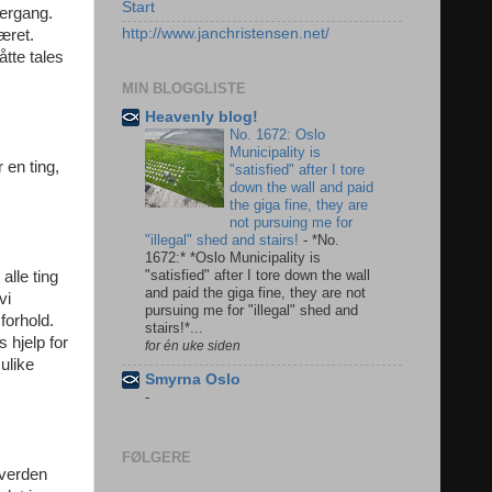
Start
vergang.
http://www.janchristensen.net/
æret.
tte tales
MIN BLOGGLISTE
Heavenly blog!
No. 1672: Oslo
Municipality is
 en ting,
"satisfied" after I tore
down the wall and paid
the giga fine, they are
not pursuing me for
"illegal" shed and stairs!
-
*No.
1672:* *Oslo Municipality is
"satisfied" after I tore down the wall
alle ting
and paid the giga fine, they are not
vi
pursuing me for "illegal" shed and
 forhold.
stairs!*...
 hjelp for
for én uke siden
ulike
Smyrna Oslo
-
FØLGERE
 verden