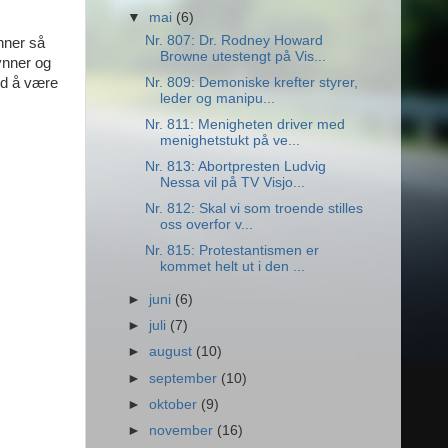
▼
mai
(6)
Nr. 807: Dr. Rodney Howard
nner så
Browne utestengt på Vis...
ynner og
Nr. 809: Demoniske krefter styrer,
ed å være
leder og manipu...
Nr. 811: Menigheten driver med
menighetstukt på ve...
Nr. 813: Abortpresten Ludvig
Nessa vil på TV Visjo...
Nr. 812: Skal vi som troende stilles
oss overfor v...
Nr. 815: Protestantismen er
kommet helt ut i den ...
►
juni
(6)
►
juli
(7)
►
august
(10)
►
september
(10)
►
oktober
(9)
►
november
(16)