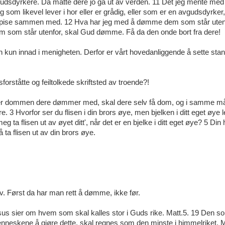
vgudsdyrkere. Da måtte dere jo gå ut av verden. 11 Det jeg mente med 
 som likevel lever i hor eller er grådig, eller som er en avgudsdyrker,
ke spise sammen med. 12 Hva har jeg med å dømme dem som står uten
 som står utenfor, skal Gud dømme. Få da den onde bort fra dere!
n kun innad i menigheten. Derfor er vårt hovedanliggende å sette stan
forståtte og feiltolkede skriftsted av troende?!
Etter dommen dere dømmer med, skal dere selv få dom, og i samme m
. 3 Hvorfor ser du flisen i din brors øye, men bjelken i ditt eget øye 
eg ta flisen ut av øyet ditt', når det er en bjelke i ditt eget øye? 5 Din 
 å ta flisen ut av din brors øye.
lv. Først da har man rett å dømme, ikke før.
sus sier om hvem som skal kalles stor i Guds rike. Matt.5. 19 Den s
nneskene å gjøre dette, skal regnes som den minste i himmelriket.