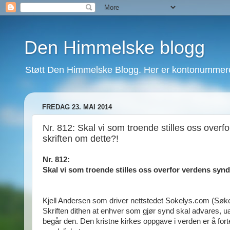
Den Himmelske blogg
Støtt Den Himmelske Blogg. Her er kontonummeret
FREDAG 23. MAI 2014
Nr. 812: Skal vi som troende stilles oss ove
skriften om dette?!
Nr. 812:
Skal vi som troende stilles oss overfor verdens syn
Kjell Andersen som driver nettstedet Sokelys.com (Søke
Skriften dithen at enhver som gjør synd skal advares, u
begår den. Den kristne kirkes oppgave i verden er å f