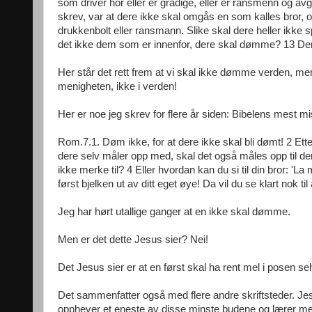
som driver hor eller er grådige, eller er ransmenn og a
skrev, var at dere ikke skal omgås en som kalles bror, og
drukkenbolt eller ransmann. Slike skal dere heller ik
det ikke dem som er innenfor, dere skal dømme? 13 Dem
Her står det rett frem at vi skal ikke dømme verden, me
menigheten, ikke i verden!
Her er noe jeg skrev for flere år siden: Bibelens mest mis
Rom.7.1. Døm ikke, for at dere ikke skal bli dømt! 2 
dere selv måler opp med, skal det også måles opp til dere
ikke merke til? 4 Eller hvordan kan du si til din bror: 'La m
først bjelken ut av ditt eget øye! Da vil du se klart nok til
Jeg har hørt utallige ganger at en ikke skal dømme.
Men er det dette Jesus sier? Nei!
Det Jesus sier er at en først skal ha rent mel i posen se
Det sammenfatter også med flere andre skriftsteder. Je
opphever et eneste av disse minste budene og lærer me