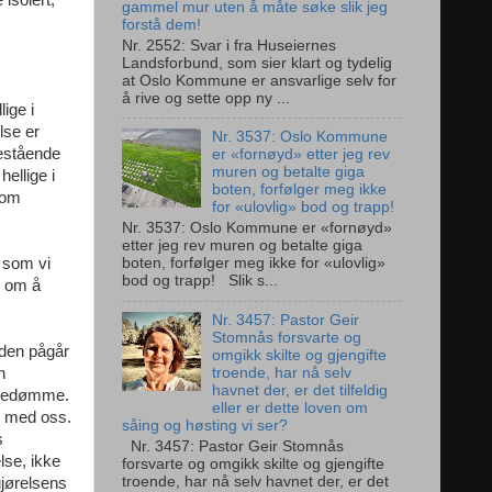
 isolert,
gammel mur uten å måte søke slik jeg
forstå dem!
Nr. 2552: Svar i fra Huseiernes
Landsforbund, som sier klart og tydelig
at Oslo Kommune er ansvarlige selv for
å rive og sette opp ny ...
lige i
lse er
Nr. 3537: Oslo Kommune
nestående
er «fornøyd» etter jeg rev
muren og betalte giga
hellige i
boten, forfølger meg ikke
 som
for «ulovlig» bod og trapp!
Nr. 3537: Oslo Kommune er «fornøyd»
etter jeg rev muren og betalte giga
d som vi
boten, forfølger meg ikke for «ulovlig»
bod og trapp! Slik s...
n om å
Nr. 3457: Pastor Geir
Stomnås forsvarte og
t den pågår
omgikk skilte og gjengifte
troende, har nå selv
n
havnet der, er det tilfeldig
erredømme.
eller er dette loven om
je med oss.
såing og høsting vi ser?
s
Nr. 3457: Pastor Geir Stomnås
lse, ikke
forsvarte og omgikk skilte og gjengifte
troende, har nå selv havnet der, er det
gjørelsens