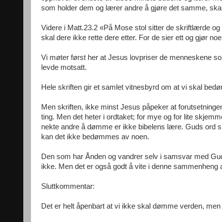
som holder dem og lærer andre å gjøre det samme, skal
Videre i Matt.23.2 «På Mose stol sitter de skriftlærde og 
skal dere ikke rette dere etter. For de sier ett og gjør no
Vi møter først her at Jesus lovpriser de menneskene so
levde motsatt.
Hele skriften gir et samlet vitnesbyrd om at vi skal be
Men skriften, ikke minst Jesus påpeker at forutsetningen
ting. Men det heter i ordtaket; for mye og for lite skjem
nekte andre å dømme er ikke bibelens lære. Guds ord s
kan det ikke bedømmes av noen.
Den som har Ånden og vandrer selv i samsvar med Gud
ikke. Men det er også godt å vite i denne sammenheng at 
Sluttkommentar:
Det er helt åpenbart at vi ikke skal dømme verden, men