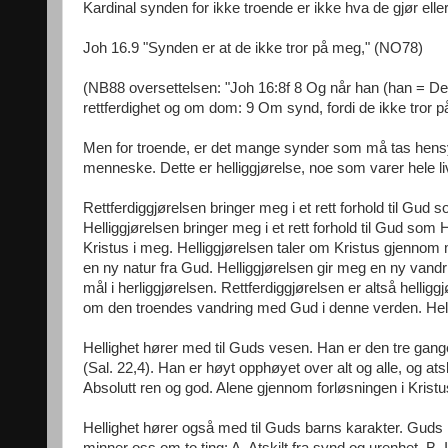
Kardinal synden for ikke troende er ikke hva de gjør elle
Joh 16.9 "Synden er at de ikke tror på meg," (NO78)
(NB88 oversettelsen: "Joh 16:8f 8 Og når han (han = 
rettferdighet og om dom: 9 Om synd, fordi de ikke tror p
Men for troende, er det mange synder som må tas hensyn
menneske. Dette er helliggjørelse, noe som varer hele li
Rettferdiggjørelsen bringer meg i et rett forhold til Gud
Helliggjørelsen bringer meg i et rett forhold til Gud som
Kristus i meg. Helliggjørelsen taler om Kristus gjennom 
en ny natur fra Gud. Helliggjørelsen gir meg en ny vandri
mål i herliggjørelsen. Rettferdiggjørelsen er altså hellig
om den troendes vandring med Gud i denne verden. Hellig
Hellighet hører med til Guds vesen. Han er den tre ganger
(Sal. 22,4). Han er høyt opphøyet over alt og alle, og at
Absolutt ren og god. Alene gjennom forløsningen i Kri
Hellighet hører også med til Guds barns karakter. Guds he