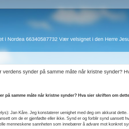
 i Nordea 66340587732 Vær velsignet i den Herre Jesu 
rfor verdens synder på samme måte når kristne synder? Hv
der på samme måte når kristne synder? Hva sier skriften om dett
lys): Jan Kåre. Jeg konstaterer uenighet med deg om akkurat dette. 
ansett om de er gjenfødte eller ikke. Synd er og forblir synd uansett
ortelle menneskene sannheten som innebærer å advare mot konkret sy