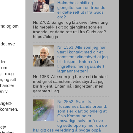
Hølmebakk skilt og
gjengiftet som en troende,
er dette rett ut i fra Guds
ord?
Nr. 2762: Sanger og låtskriver Sveinung
synd og om
Hølmebakk skilt og gjengiftet som en
troende, er dette rett ut i fra Guds ord?
https://blog.ja...
 det nye
Nr. 1353: Alle som jeg har
vært i kontakt med gir et
samstemt vitnesbyrd at jeg
der.
blir frikjent. Enten nå i
tingretten, men garantert i
r om
lagmannsretten!
 gir meg
Nr. 1353: Alle som jeg har vært i kontakt
, og sitt
med gir et samstemt vitnesbyrd at jeg
 handler
blir frikjent. Enten nå i tingretten, men
garantert i lag...
nliv.
Nr. 2552: Svar i fra
sanger»
Huseiernes Landsforbund,
ullkommen.
som sier klart og tydelig at
Oslo Kommune er
ansvarlige selv for å rive
og sette opp ny mur da de
het»
har gitt oss veiledning å bygge oppå