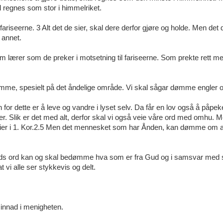
 regnes som stor i himmelriket.
fariseerne. 3 Alt det de sier, skal dere derfor gjøre og holde. Men det d
e annet.
m lærer som de preker i motsetning til fariseerne. Som prekte rett 
dømme, spesielt på det åndelige område. Vi skal sågar dømme engler 
 for dette er å leve og vandre i lyset selv. Da får en lov også å påpe
mer. Slik er det med alt, derfor skal vi også veie våre ord med omhu. 
ier i 1. Kor.2.5 Men det mennesket som har Ånden, kan dømme om al
s ord kan og skal bedømme hva som er fra Gud og i samsvar med s
vi alle ser stykkevis og delt.
 innad i menigheten.