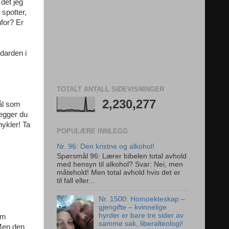
det jeg
 spotter,
for? Er
darden i
TOTALT ANTALL SIDEVISNINGER
2,230,277
ål som
legger du
hykler! Ta
POPULÆRE INNLEGG
Nr. 96: Den kristne og alkohol!
Spørsmål 96: Lærer bibelen total avhold
med hensyn til alkohol? Svar: Nei, men
måtehold! Men total avhold hvis det er
til fall eller...
Nr. 1500: Homoekteskap –
gjengifte – kvinnelige
hyrder er bare tre sider av
om
samme sak, liberalteologi!
 Men den