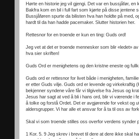
Hørte en historie jeg vil gjengi. Det var en bussjåfør, en
Bakfra kom en bil i full fart som kjørte på disse jentene 
Bussjåføren spurte da bilisten hva han holdte på med, o
hardt til da han hadde pacemaker. Slutter historien her.
Rettesnor for en troende er kun en ting: Guds ord!
Jeg vet at det er troende mennesker som blir «ledet» av sy
hva sier skriften!
Guds Ord er menighetens og den kristne eneste og fullkom
Guds ord er rettesnor for livet både i menigheten, familien
er etter Guds vilje. Guds ord er levende og virkekraftig
bekjenner syndene våre får vi tilgivelse fra Jesus og kraft t
Jesus har sagt at ved å bli i hans ord, blir vi værende i
å tolke og forstå Ordet. Det er avgjørende for vekst og ut
aldersgrupper. Vi har alle et ansvar for å ta til oss av f
Skal vi som troende stilles oss overfor verdens synde
1 Kor. 5. 9 Jeg skrev i brevet til dere at dere ikke skal