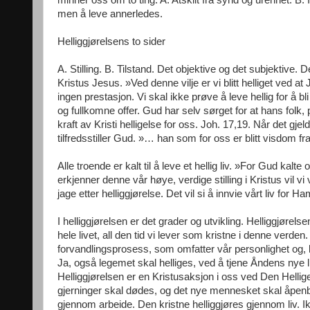
minner oss om to ting: A. Atskilt fra synd og urenhet. B. Inn
men å leve annerledes.
Helliggjørelsens to sider
A. Stilling. B. Tilstand. Det objektive og det subjektive. De
Kristus Jesus. »Ved denne vilje er vi blitt helliget ved at
ingen prestasjon. Vi skal ikke prøve å leve hellig for å bl
og fullkomne offer. Gud har selv sørget for at hans folk, på
kraft av Kristi helligelse for oss. Joh. 17,19. Når det gjeld
tilfredsstiller Gud. »… han som for oss er blitt visdom fra
Alle troende er kalt til å leve et hellig liv. »For Gud kalt
erkjenner denne vår høye, verdige stilling i Kristus vil 
jage etter helliggjørelse. Det vil si å innvie vårt liv for Ha
I helliggjørelsen er det grader og utvikling. Helliggjørel
hele livet, all den tid vi lever som kristne i denne verd
forvandlingsprosess, som omfatter vår personlighet og, 
Ja, også legemet skal helliges, ved å tjene Åndens nye l
Helliggjørelsen er en Kristusaksjon i oss ved Den Helli
gjerninger skal dødes, og det nye mennesket skal åpenb
gjennom arbeide. Den kristne helliggjøres gjennom liv. Ik