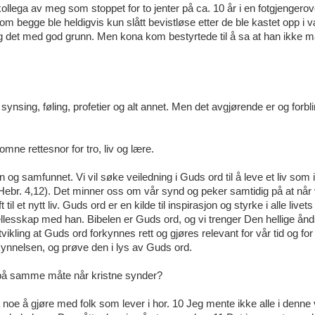
 kollega av meg som stoppet for to jenter på ca. 10 år i en fotgjengero
som begge ble heldigvis kun slått bevistløse etter de ble kastet opp i v
g det med god grunn. Men kona kom bestyrtede til å sa at han ikke må
nsing, føling, profetier og alt annet. Men det avgjørende er og forblir
ne rettesnor for tro, liv og lære.
 og samfunnet. Vi vil søke veiledning i Guds ord til å leve et liv som i 
 (Hebr. 4,12). Det minner oss om vår synd og peker samtidig på at når 
il et nytt liv. Guds ord er en kilde til inspirasjon og styrke i alle livets
 fellesskap med han. Bibelen er Guds ord, og vi trenger Den hellige ånds
vikling at Guds ord forkynnes rett og gjøres relevant for vår tid og for 
orkynnelsen, og prøve den i lys av Guds ord.
r på samme måte når kristne synder?
 ha noe å gjøre med folk som lever i hor. 10 Jeg mente ikke alle i denne