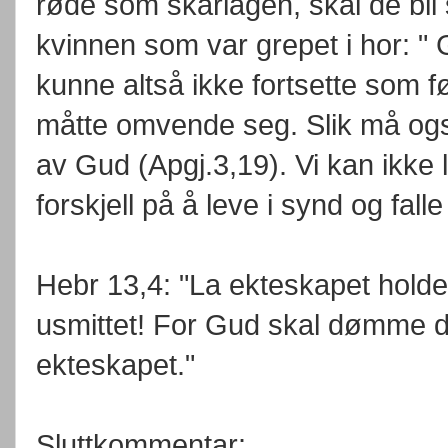
røde som skarlagen, skal de bli s
kvinnen som var grepet i hor: "
kunne altså ikke fortsette som fø
måtte omvende seg. Slik må også
av Gud (Apgj.3,19). Vi kan ikke l
forskjell på å leve i synd og falle
Hebr 13,4: "La ekteskapet holde
usmittet! For Gud skal dømme d
ekteskapet."
Sluttkommentar: