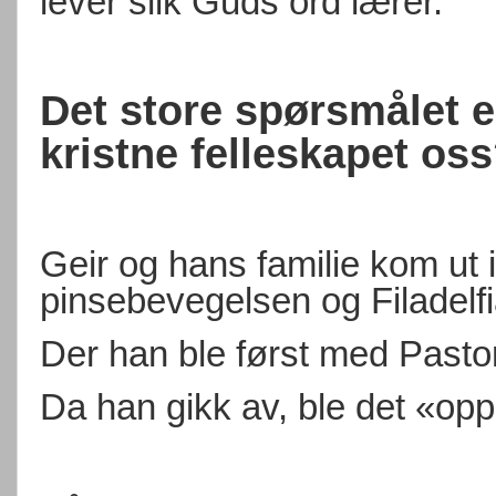
lever slik Guds ord lærer.
Det store spørsmålet e
kristne felleskapet os
Geir og hans familie kom ut i 
pinsebevegelsen og Filadelf
Der han ble først med Past
Da han gikk av, ble det «op