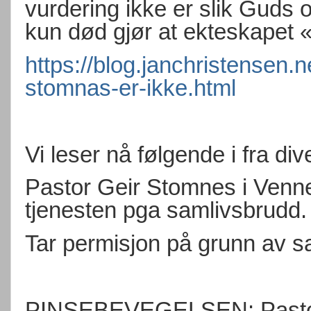
vurdering ikke er slik Guds or
kun død gjør at ekteskapet 
https://blog.janchristensen.
stomnas-er-ikke.html
Vi leser nå følgende i fra div
Pastor Geir Stomnes i Vennes
tjenesten pga samlivsbrudd.
Tar permisjon på grunn av s
PINSEBEVEGELSEN: Pastor 