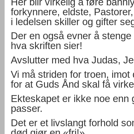
Her blir virkelig å føre bann
forkynnere, eldste, Pastorer
i ledelsen skiller og gifter s
Der en også evner å stenge
hva skriften sier!
Avslutter med hva Judas, Jes
Vi må striden for troen, imot
for at Guds Ånd skal få virk
Ekteskapet er ikke noe enn 
passer.
Det er et livslangt forhold 
død gjør en «fri!»