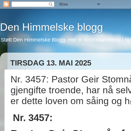
Den Himmelske blogg
Støtt Den Himmelske Blogg. Her er kontonummeret i No
TIRSDAG 13. MAI 2025
Nr. 3457: Pastor Geir Stomnå
gjengifte troende, har nå selv 
er dette loven om såing og h
Nr. 3457: