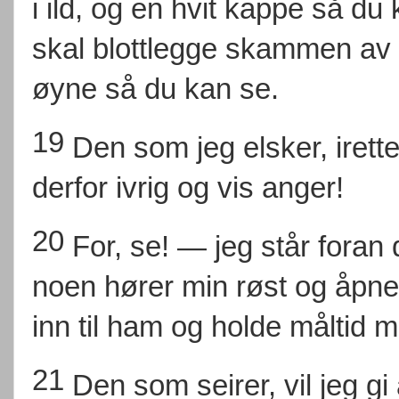
i ild, og en hvit kappe så du
skal blottlegge skammen av 
øyne så du kan se.
19
Den som jeg elsker, irett
derfor ivrig og vis anger!
20
For, se! — jeg står fora
noen hører min røst og åpner
inn til ham og holde måltid
21
Den som seirer, vil jeg g