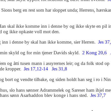
a Sions berg en rest som har sloppet unda; Herrens, hærska
Han skal ikke komme inn i denne by og ikke skyte en pil in
d og ikke opkaste voll mot den.
g inn i denne by skal han ikke komme, sier Herren.
Jes 37
r min skyld og for min tjener Davids skyld.
2 Kong 20,6
em og åtti tusen mann i assyrernes leir; og da folk stod o
øde kropper.
Jes 17,12-14
Jes 31,8
g bort og vendte tilbake, og siden holdt han seg i ro i Nin
 hus, slo hans sønner Adrammelek og Sareser ham ihjel me
g hans sønn Asarhaddon blev konge i hans sted.
Jes 37,7