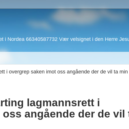
 i Nordea 66340587732 Vær velsignet i den Herre Jesu 
rett i overgrep saken imot oss angående der de vil ta mi
arting lagmannsrett i
 oss angående der de vil 