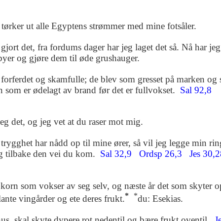
tørker ut alle Egyptens strømmer med mine fotsåler.
gjort det, fra fordums dager har jeg laget det så. Nå har jeg 
 byer og gjøre dem til øde grushauger.
 forferdet og skamfulle; de blev som gresset på marken og
 som er ødelagt av brand før det er fullvokset.
Sal 92,8
 jeg det, og jeg vet at du raser mot mig.
trygghet
har nådd op til mine ører, så vil jeg legge min rin
ig tilbake den vei du kom.
Sal 32,9
Ordsp 26,3
Jes 30,
et korn som vokser av seg selv, og næste år det som skyter o
*
*
lante vingårder og ete deres frukt.
du: Esekias.
s, skal skyte dypere rot nedentil og bære frukt oventil.
Je