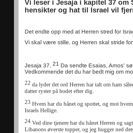
Vi leser i Jesaja i kapitel 37 o
hensikter og hat til Israel vil fj
Det endte opp med at Herren stred for Israe
Vi skal være stille, og Herren skal stride f
21
Jesaja 37.
Da sendte Esaias, Amos' sønn
Vedkommende det du har bedt mig om mot 
22
da lyder det ord Herren har talt om ham såled
datter ryster på hodet efter dig.
23
Hvem har du hånet og spottet, og mot hvem ha
Israels Hellige.
24
Ved dine tjenere har du hånet Herren og sagt
Libanons øverste topper, og jeg hugger ned dets h