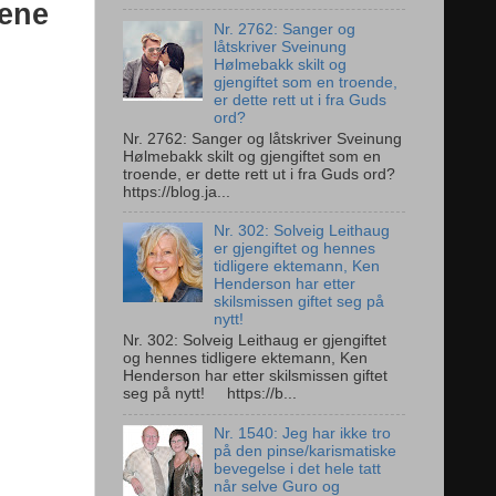
 ene
Nr. 2762: Sanger og
låtskriver Sveinung
Hølmebakk skilt og
gjengiftet som en troende,
er dette rett ut i fra Guds
ord?
Nr. 2762: Sanger og låtskriver Sveinung
Hølmebakk skilt og gjengiftet som en
troende, er dette rett ut i fra Guds ord?
https://blog.ja...
Nr. 302: Solveig Leithaug
er gjengiftet og hennes
tidligere ektemann, Ken
Henderson har etter
skilsmissen giftet seg på
nytt!
Nr. 302: Solveig Leithaug er gjengiftet
og hennes tidligere ektemann, Ken
Henderson har etter skilsmissen giftet
seg på nytt! https://b...
Nr. 1540: Jeg har ikke tro
på den pinse/karismatiske
bevegelse i det hele tatt
når selve Guro og