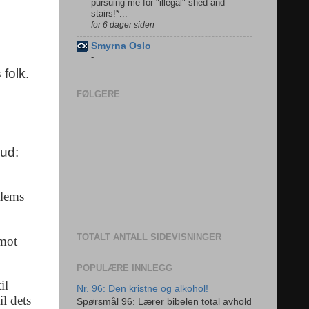
pursuing me for "illegal" shed and
stairs!*...
for 6 dager siden
Smyrna Oslo
-
 folk.
FØLGERE
Gud:
alems
TOTALT ANTALL SIDEVISNINGER
 mot
POPULÆRE INNLEGG
il
Nr. 96: Den kristne og alkohol!
il dets
Spørsmål 96: Lærer bibelen total avhold