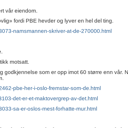
ert vår eiendom.
ovlig» fordi PBE hevder og lyver en hel del ting.
nr-3073-namsmannen-skriver-at-de-270000.html
e.
tikk motsatt.
g godkjennelse som er opp imot 60 større enn vår. 
m.
-2462-pbe-her-i-oslo-fremstar-som-de.html
-3103-det-er-et-maktovergrep-av-det.html
-3033-sa-er-oslos-mest-forhatte-mur.html