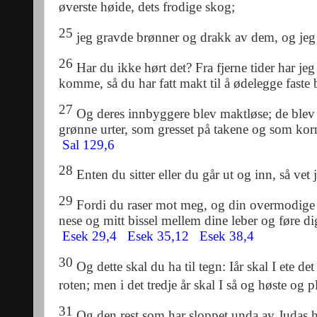
øverste høide, dets frodige skog;
25
jeg gravde brønner og drakk av dem, og jeg 
26
Har du ikke hørt det? Fra fjerne tider har jeg 
komme, så du har fatt makt til å ødelegge faste
27
Og deres innbyggere blev maktløse; de blev
grønne urter, som gresset på takene og som korn
Sal 129,6
28
Enten du sitter eller du går ut og inn, så vet
29
Fordi
du raser mot meg
, og
din overmodige 
nese og mitt bissel mellem dine leber og føre d
Esek 29,4
Esek 35,12
Esek 38,4
30
Og dette skal du ha til tegn: Iår skal I ete d
roten; men i det tredje år skal I så og høste og p
31
Og den rest som har sloppet unda av Judas hu