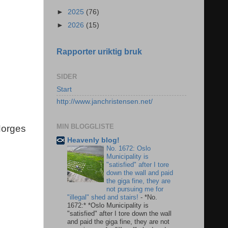
►
2025
(76)
►
2026
(15)
Rapporter uriktig bruk
SIDER
Start
http://www.janchristensen.net/
MIN BLOGGLISTE
Norges
Heavenly blog!
No. 1672: Oslo
Municipality is
"satisfied" after I tore
down the wall and paid
the giga fine, they are
not pursuing me for
"illegal" shed and stairs!
-
*No.
1672:* *Oslo Municipality is
"satisfied" after I tore down the wall
and paid the giga fine, they are not