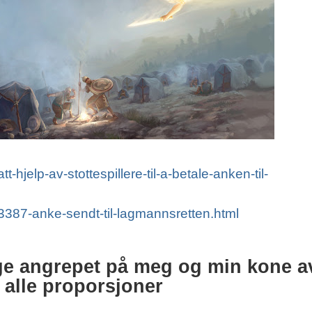
-hjelp-av-stottespillere-til-a-betale-anken-til-
-3387-anke-sendt-til-lagmannsretten.html
ge angrepet på meg og min kone a
 alle proporsjoner