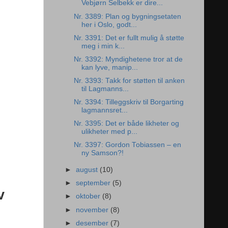
Vebjørn Selbekk er dire...
Nr. 3389: Plan og bygningsetaten
her i Oslo, godt...
Nr. 3391: Det er fullt mulig å støtte
meg i min k...
Nr. 3392: Myndighetene tror at de
kan lyve, manip...
Nr. 3393: Takk for støtten til anken
til Lagmanns...
Nr. 3394: Tilleggskriv til Borgarting
lagmannsret...
Nr. 3395: Det er både likheter og
ulikheter med p...
Nr. 3397: Gordon Tobiassen – en
ny Samson?!
►
august
(10)
►
september
(5)
v
►
oktober
(8)
►
november
(8)
►
desember
(7)