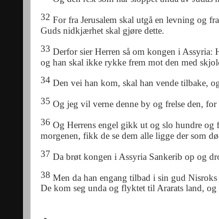
32
For fra Jerusalem skal utgå en levning og fr
Guds nidkjærhet skal gjøre dette.
33
Derfor sier Herren så om kongen i Assyria: 
og han skal ikke rykke frem mot den med skjol
34
Den vei han kom, skal han vende tilbake, o
35
Og jeg vil verne denne by og frelse den, fo
36
Og Herrens engel gikk ut og slo hundre og f
morgenen, fikk de se dem alle ligge der som d
37
Da brøt
kongen i Assyria Sankerib
op og dro
38
Men da han engang tilbad i sin gud Nisroks
De kom seg unda og flyktet til Ararats land, o