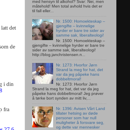
med hensyn til alkohol? Svar: Nei, men
måtehold! Men total avhold hvis det er
til fall eller...
Nr. 1500: Homoekteskap –
gjengifte – kvinnelige
latt det
hyrder er bare tre sider av
samme sak, liberalteologi!
Nr. 1500: Homoekteskap –
gjengifte – kvinnelige hyrder er bare tre
 som de
sider av samme sak, liberalteologi!
http://blog.janchristensen.n...
Nr. 1273: Hvorfor Jørn
Strand la meg for hat, det
var da jeg påpeke hans
dobbeltmoral!
g i din
Nr. 1273: Hvorfor Jørn
Strand la meg for hat, det var da jeg
28
påpeke hans dobbeltmoral! Jeg prøver
å tørke bort synden av mitt liv,...
p fra
Nr. 1396: Avisen Vårt Land
tillater hetsing av døde
personer som har null
muligheter å forsvare seg,
og dette var mennesker
s 27,6