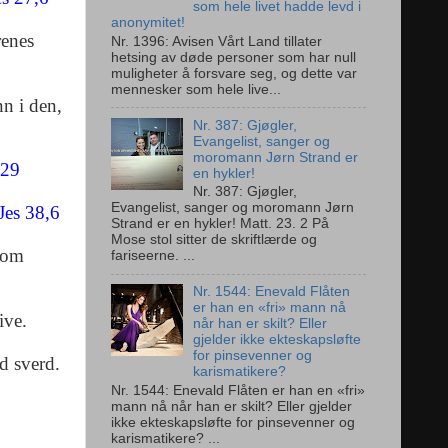
som hele livet hadde levd i
anonymitet!
renes
Nr. 1396: Avisen Vårt Land tillater
hetsing av døde personer som har null
muligheter å forsvare seg, og dette var
mennesker som hele live...
n i den,
Nr. 387: Gjøgler,
Evangelist, sanger og
moromann Jørn Strand er
,29
en hykler!
Nr. 387: Gjøgler,
Evangelist, sanger og moromann Jørn
Jes 38,6
Strand er en hykler! Matt. 23. 2 På
Mose stol sitter de skriftlærde og
p om
fariseerne. ...
Nr. 1544: Enevald Flåten
er han en «fri» mann nå
ive.
når han er skilt? Eller
gjelder ikke ekteskapsløfte
for pinsevenner og
d sverd.
karismatikere?
Nr. 1544: Enevald Flåten er han en «fri»
mann nå når han er skilt? Eller gjelder
ikke ekteskapsløfte for pinsevenner og
karismatikere? ...