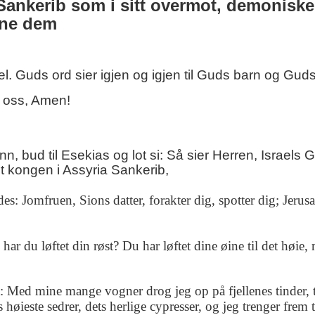
m Sankerib som i sitt overmot, demoniske
erne dem
l. Guds ord sier igjen og igjen til Guds barn og Guds
or oss, Amen!
, bud til Esekias og lot si: Så sier Herren, Israels 
kongen i Assyria Sankerib,
es: Jomfruen, Sions datter, forakter dig, spotter dig; Jerus
r du løftet din røst? Du har løftet dine øine til det høie,
: Med mine mange vogner drog jeg op på fjellenes tinder, t
øieste sedrer, dets herlige cypresser, og jeg trenger frem t