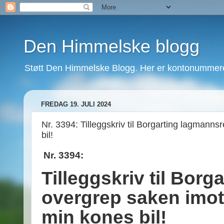
Den Himmelske blogg
Støtt Den Himmelske Blogg. Her er kontonummeret
FREDAG 19. JULI 2024
Nr. 3394: Tilleggskriv til Borgarting lagmanns
bil!
Nr. 3394:
Tilleggskriv til Borg
overgrep saken imot
min kones bil!