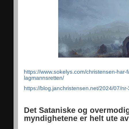
https://www.sokelys.com/christensen-har-fatt
lagmannsretten/
https://blog.janchristensen.net/2024/07/nr
Det Sataniske og overmodi
myndighetene er helt ute av