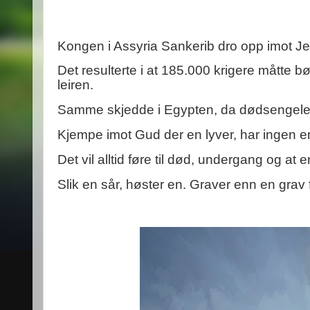
Kongen i Assyria Sankerib dro opp imot Jer
Det resulterte i at 185.000 krigere måtte b
leiren.
Samme skjedde i Egypten, da dødsengelen 
Kjempe imot Gud der en lyver, har ingen em
Det vil alltid føre til død, undergang og at 
Slik en sår, høster en. Graver enn en grav 