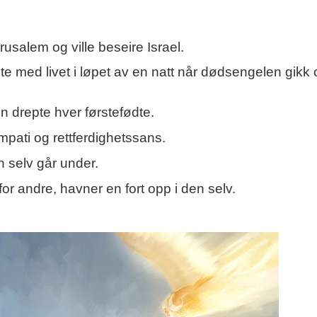
usalem og ville beseire Israel.
øte med livet i løpet av en natt når dødsengelen gikk 
drepte hver førstefødte.
pati og rettferdighetssans.
en selv går under.
for andre, havner en fort opp i den selv.