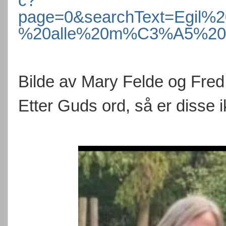
c?
page=0&searchText=Egil%
%20alle%20m%C3%A5%20
Bilde av Mary Felde og Fred
Etter Guds ord, så er disse ikke