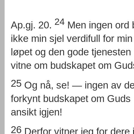
24
Ap.gj. 20.
Men ingen ord b
ikke min sjel verdifull for mi
løpet og den gode tjenesten
vitne om budskapet om Gud
25
Og nå, se! — ingen av de
forkynt budskapet om Guds ri
ansikt igjen!
26
Derfor vitner jeg for dere 