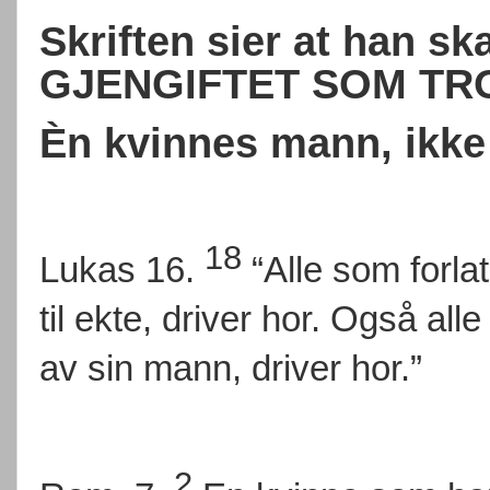
Skriften sier at han s
GJENGIFTET SOM TR
Èn kvinnes mann, ikke 
18
Lukas 16.
“Alle som forla
til ekte, driver hor. Også alle
av sin mann, driver hor.”
2