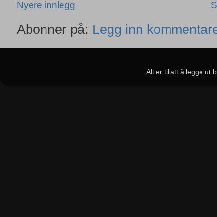
Nyere innlegg
S
Abonner på:
Legg inn kommentare
Alt er tillatt å legge u