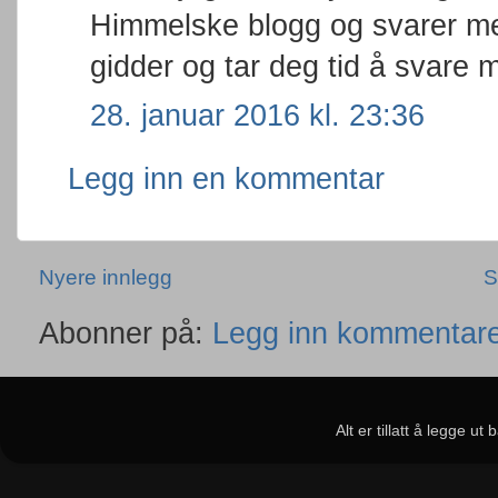
Himmelske blogg og svarer m
gidder og tar deg tid å svare
28. januar 2016 kl. 23:36
Legg inn en kommentar
Nyere innlegg
S
Abonner på:
Legg inn kommentare
Alt er tillatt å legge u