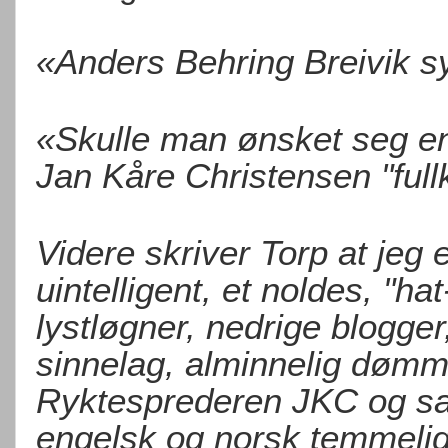
«Anders Behring Breivik s
«Skulle man ønsket seg en
Jan Kåre Christensen "ful
Videre skriver Torp at jeg er
uintelligent, et noldes, "ha
lystløgner, nedrige blogge
sinnelag, alminnelig dømmek
Ryktesprederen JKC og sant
engelsk og norsk temmelig