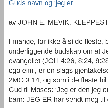
Guds navn og ‘jeg er’
av JOHN E. MEVIK, KLEPPESTØ,
I mange, for ikke å si de fleste, 
underliggende budskap om at J
evangeliet (JOH 4:26, 8:24, 8:28, 
ego eimi, er en slags gjentakelse
2MO 3:14, og som i de fleste bib
Gud til Moses: ‘Jeg er den jeg er.
barn: JEG ER har sendt meg til 