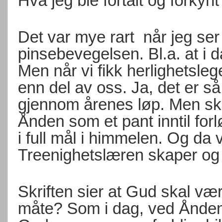
Hva jeg ble fortalt og forkyn
Det var mye rart når jeg ser 
pinsebevegelsen. Bl.a. at i 
Men når vi fikk herlighetsle
enn del av oss. Ja, det er så
gjennom årenes løp. Men skrif
Ånden som et pant inntil for
i full mål i himmelen. Og da v
Treenighetslæren skaper og fø
Skriften sier at Gud skal være
måte? Som i dag, ved Ånden