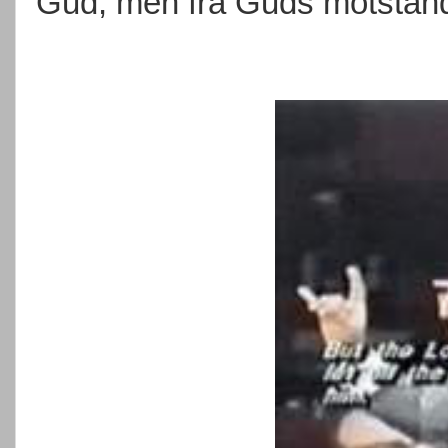
Gud, men fra Guds motstand