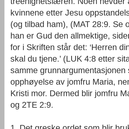
treenighetslæren. Noen hevder 
kvinnene etter Jesu oppstandels
(og tilbad ham), (MAT 28:9. Se 
han er Gud den allmektige, side
for i Skriften står det: ‘Herren 
skal du tjene.’ (LUK 4:8 etter si
samme grunnargumentasjonen so
opphøyelse av jomfru Maria, nem
Kristi mor. Dermed blir jomfru
og 2TE 2:9.
1. Det greske ordet som blir bru