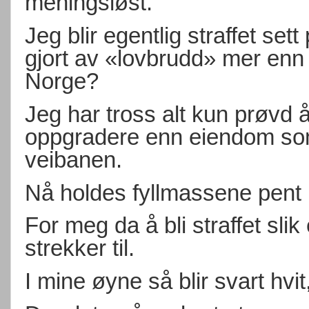
meningsløst.
Jeg blir egentlig straffet set
gjort av «lovbrudd» mer enn
Norge?
Jeg har tross alt kun prøvd å
oppgradere enn eiendom som
veibanen.
Nå holdes fyllmassene pent 
For meg da å bli straffet slik
strekker til.
I mine øyne så blir svart hvit,