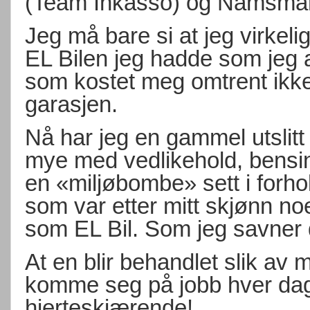
(Team Inkasso) og Namsma
Jeg må bare si at jeg virkeli
EL Bilen jeg hadde som jeg 
som kostet meg omtrent ikke
garasjen.
Nå har jeg en gammel utslitt
mye med vedlikehold, bensi
en «miljøbombe» sett i forhol
som var etter mitt skjønn no
som EL Bil. Som jeg savner d
At en blir behandlet slik av
komme seg på jobb hver dag 
hjerteskjærende!