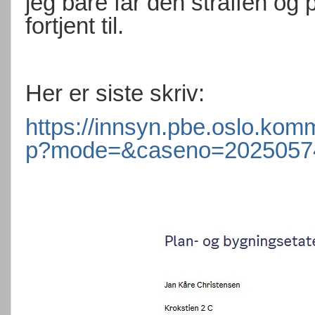
jeg bare får den straffen og
fortjent til.
Her er siste skriv:
https://innsyn.pbe.oslo.ko
p?mode=&caseno=2025057