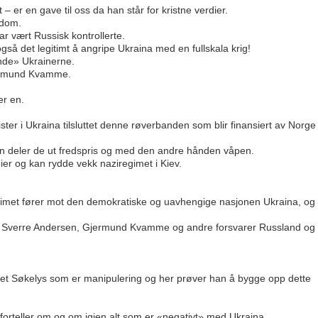
 – er en gave til oss da han står for kristne verdier.
edom.
ar vært Russisk kontrollerte.
gså det legitimt å angripe Ukraina med en fullskala krig!
nde» Ukrainerne.
Gjermund Kvamme.
er en.
ster i Ukraina tilsluttet denne røverbanden som blir finansiert av Norge
n deler de ut fredspris og med den andre hånden våpen.
ier og kan rydde vekk naziregimet i Kiev.
regimet fører mot den demokratiske og uavhengige nasjonen Ukraina, og
jell Sverre Andersen, Gjermund Kvamme og andre forsvarer Russland og
edet Søkelys som er manipulering og her prøver han å bygge opp dette
 forteller om og om igjen alt som er «negativt» med Ukraina.