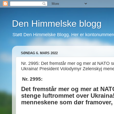
Den Himmelske blogg
Støtt Den Himmelske Blogg. Her er kontonummeret
SØNDAG 6. MARS 2022
Nr. 2995: Det fremstår mer og mer at NATO sn
Ukraina! President Volodymyr Zelenskyj men
Nr. 2995:
Det fremstår mer og mer at NATO
stenge luftrommet over Ukraina
menneskene som dør framover, 