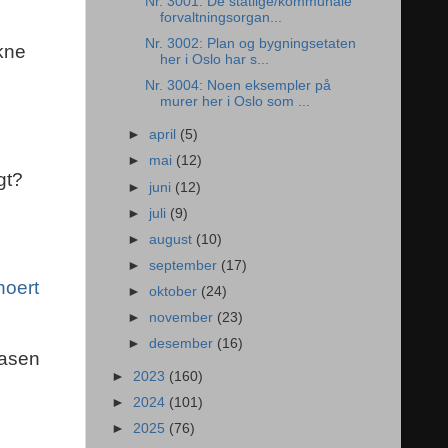
Nr. 3001: De statlige/kommunale
forvaltningsorgan...
Nr. 3002: Plan og bygningsetaten
kne
her i Oslo har s...
Nr. 3004: Noen eksempler på
murer her i Oslo som ...
►
april
(5)
►
mai
(12)
gt?
►
juni
(12)
►
juli
(9)
►
august
(10)
►
september
(17)
hoert
►
oktober
(24)
►
november
(23)
►
desember
(16)
basen
►
2023
(160)
►
2024
(101)
►
2025
(76)