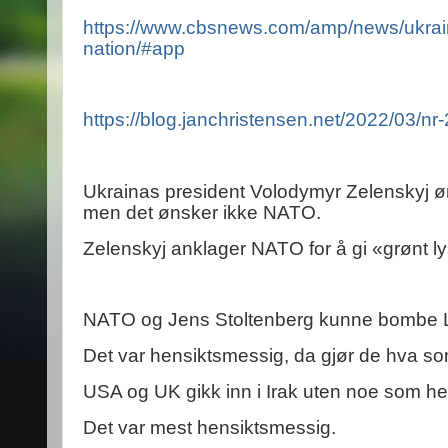
https://www.cbsnews.com/amp/news/ukraine-
nation/#app
https://blog.janchristensen.net/2022/03/nr
Ukrainas president Volodymyr Zelenskyj øn
men det ønsker ikke NATO.
Zelenskyj anklager NATO for å gi «grønt ly
NATO og Jens Stoltenberg kunne bombe L
Det var hensiktsmessig, da gjør de hva so
USA og UK gikk inn i Irak uten noe som hel
Det var mest hensiktsmessig.