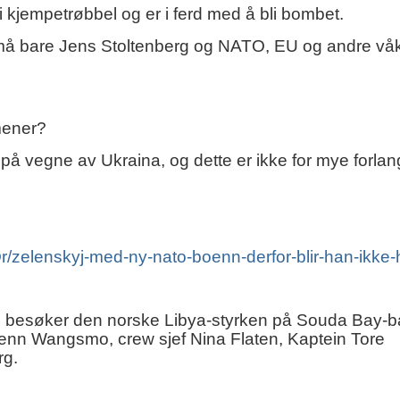
a i kjempetrøbbel og er i ferd med å bli bombet.
re må bare Jens Stoltenberg og NATO, EU og andre vå
mener?
 på vegne av Ukraina, og dette er ikke for mye forlan
Or/zelenskyj-med-ny-nato-boenn-derfor-blir-han-ikke-
g besøker den norske Libya-styrken på Souda Bay-
Glenn Wangsmo, crew sjef Nina Flaten, Kaptein Tore
rg.