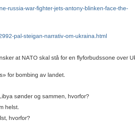
russia-war-fighter-jets-antony-blinken-face-the-
-2992-pal-steigan-narrativ-om-ukraina.html
sker at NATO skal stå for en flyforbudssone over U
s» for bombing av landet.
ibya sønder og sammen, hvorfor?
m helst.
st, hvorfor?