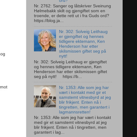
ord?
Nr. 2762: Sanger og låtskriver Sveinung
Hølmebakk skilt og gjengiftet som en
troende, er dette rett ut i fra Guds ord?
https://blog.ja...
Nr. 302: Solveig Leithaug
er gjengiftet og hennes
tidligere ektemann, Ken
Henderson har etter
skilsmissen giftet seg på
 og
nytt!
Nr. 302: Solveig Leithaug er gjengiftet
og hennes tidligere ektemann, Ken
Henderson har etter skilsmissen giftet
seg på nytt! https://b...
 mot
Nr. 1353: Alle som jeg har
vært i kontakt med gir et
samstemt vitnesbyrd at jeg
blir frikjent. Enten nå i
tingretten, men garantert i
lagmannsretten!
Nr. 1353: Alle som jeg har vært i kontakt
med gir et samstemt vitnesbyrd at jeg
blir frikjent. Enten nå i tingretten, men
garantert i lag...