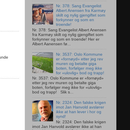
Nr. 378: Sang Evangelist
Albert Anensen fra Karmøy
skilt og nylig gjengiftet som
forkynner og som en
troende!
Nr. 378: Sang Evangelist Albert Anensen
fra Karmøy skilt og nylig gjengiftet som
forkynner og som en troende! Her er
Albert Aanensen fø...
Nr. 3537: Oslo Kommune
lunde
er «fornøyd» etter jeg rev
muren og betalte giga
boten, forfølger meg ikke
for «ulovlig» bod og trapp!
Nr. 3537: Oslo Kommune er «fornøyd»
etter jeg rev muren og betalte giga
boten, forfølger meg ikke for «ulovlig»
bod og trapp! Slik s...
Nr. 2324: Den falske krigen
imot Jan Hanvold avslører
ikke at han lever i hor og
synd!
Nr. 2324: Den falske krigen
imot Jan Hanvold avslører ikke at han