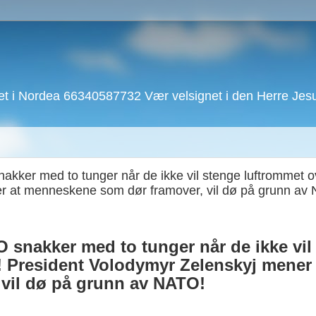
 i Nordea 66340587732 Vær velsignet i den Herre Jesu 
akker med to tunger når de ikke vil stenge luftrommet o
er at menneskene som dør framover, vil dø på grunn av
 snakker med to tunger når de ikke vil
! President
Volodymyr Zelenskyj
mener 
vil dø på grunn av NATO!