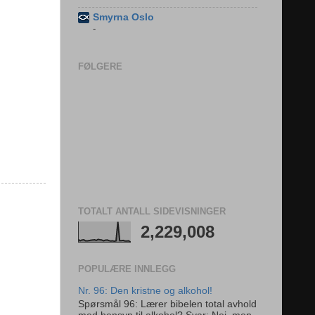
Smyrna Oslo
-
FØLGERE
TOTALT ANTALL SIDEVISNINGER
2,229,008
POPULÆRE INNLEGG
Nr. 96: Den kristne og alkohol!
Spørsmål 96: Lærer bibelen total avhold