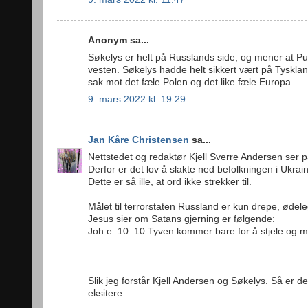
Anonym sa...
Søkelys er helt på Russlands side, og mener at Pu
vesten. Søkelys hadde helt sikkert vært på Tyskla
sak mot det fæle Polen og det like fæle Europa.
9. mars 2022 kl. 19:29
Jan Kåre Christensen
sa...
Nettstedet og redaktør Kjell Sverre Andersen ser 
Derfor er det lov å slakte ned befolkningen i Ukrai
Dette er så ille, at ord ikke strekker til.
Målet til terrorstaten Russland er kun drepe, ødel
Jesus sier om Satans gjerning er følgende:
Joh.e. 10. 10 Tyven kommer bare for å stjele og m
Slik jeg forstår Kjell Andersen og Søkelys. Så er det 
eksitere.