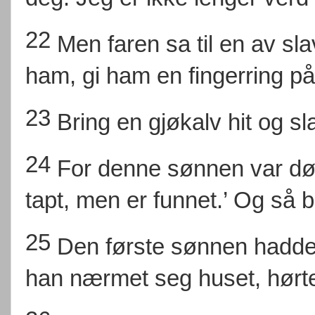
22
Men faren sa til en av sl
ham, gi ham en fingerring p
23
Bring en gjøkalv hit og sla
24
For denne sønnen var død
tapt, men er funnet.’ Og så b
25
Den første sønnen hadde
han nærmet seg huset, hørt