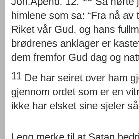
Joh.Åpenb. 12.
Så hørte j
himlene som sa: “Fra nå av t
Riket vår Gud, og hans fullma
brødrenes anklager er kaste
dem fremfor Gud dag og natt
11
De har seiret over ham 
gjennom ordet som er en vit
ikke har elsket sine sjeler 
Legg merke til at Satan bed