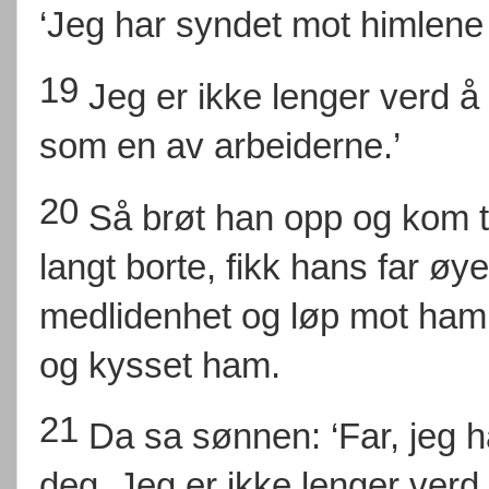
‘Jeg har syndet mot himlene
19
Jeg er ikke lenger verd å
som en av arbeiderne.’
20
Så brøt han opp og kom t
langt borte, fikk hans far øy
medlidenhet og løp mot ham
og kysset ham.
21
Da sa sønnen: ‘Far, jeg 
deg. Jeg er ikke lenger verd 