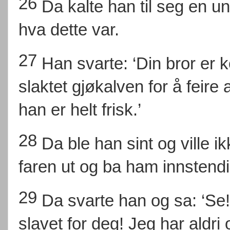
26
Da kalte han til seg en u
hva dette var.
27
Han svarte: ‘Din bror er 
slaktet gjøkalven for å feire 
han er helt frisk.’
28
Da ble han sint og ville 
faren ut og ba ham innstendi
29
Da svarte han og sa: ‘Se!
slavet for deg! Jeg har aldr