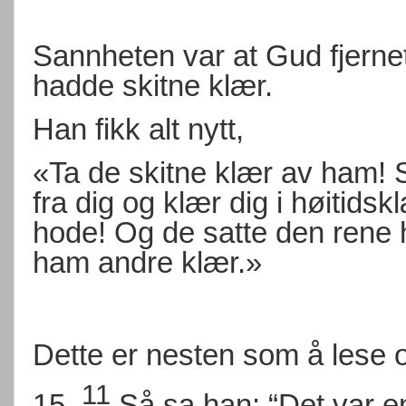
Sannheten var at Gud fjernet
hadde skitne klær.
Han fikk alt nytt,
«Ta de skitne klær av ham! S
fra dig og klær dig i høitids
hode! Og de satte den rene
ham andre klær.»
Dette er nesten som å lese
11
15.
Så sa han: “Det var 