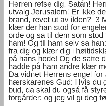
Herren refse dig, Satan! Her
utvalg Jerusalem! Er ikke 
brand, revet ut av ilden?
3 M
klær der han stod for engel
orde og sa til dem som stod 
ham! Og til ham selv sa han: 
fra dig og klær dig i høitidsk
på hans hode! Og de satte 
hadde på ham andre klær me
Da vidnet Herrens engel for 
hærskarenes Gud: Hvis du g
bud, da skal du også få styr
forgårder; og jeg vil gi deg 