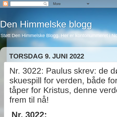
Den Himmelske blogg
Støtt Den Himmelske Blogg. Her er kontonummeret i No
TORSDAG 9. JUNI 2022
Nr. 3022: Paulus skrev: de d
skuespill for verden, både fo
tåper for Kristus, denne ver
frem til nå!
Nr. 3022: