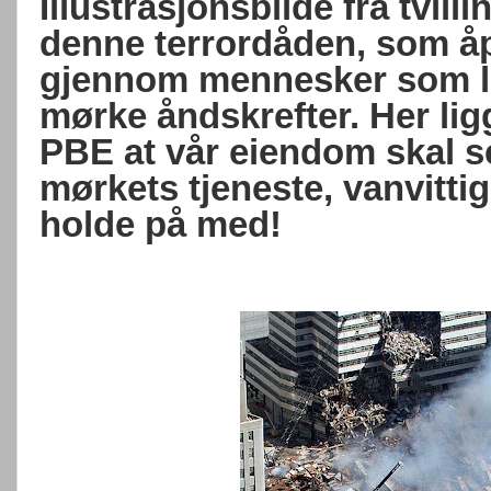
Illustrasjonsbilde fra tvil
denne terrordåden, som åp
gjennom mennesker som lo
mørke åndskrefter. Her ligg
PBE at vår eiendom skal s
mørkets tjeneste, vanvittig
holde på med!