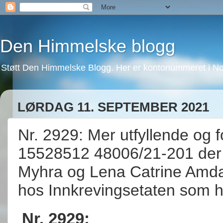
Den Himmelske blogg
Støtt Den Himmelske Blogg. Her er kontonummeret i No
LØRDAG 11. SEPTEMBER 2021
Nr. 2929: Mer utfyllende og 
15528512 48006/21-201 der vi
Myhra og Lena Catrine Amdal
hos Innkrevingsetaten som ha
Nr. 2929: