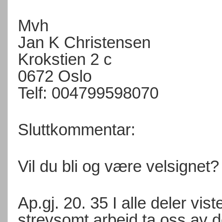
Mvh
Jan K Christensen
Krokstien 2 c
0672 Oslo
Telf: 004799598070
Sluttkommentar:
Vil du bli og være velsignet? 
Ap.gj. 20. 35 I alle deler vis
strevsomt arbeid ta oss av