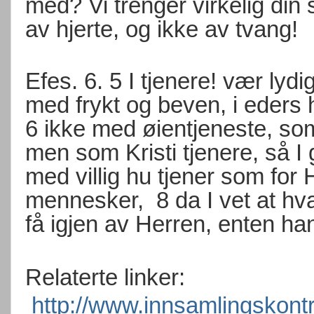
med? Vi trenger virkelig din 
av hjerte, og ikke av tvang!
Efes. 6. 5 I tjenere! vær lydi
med frykt og beven, i eders 
6 ikke med øientjeneste, so
men som Kristi tjenere, så I 
med villig hu tjener som for
mennesker,
8 da I vet at hv
få igjen av Herren, enten han e
Relaterte linker:
http://www.innsamlingskontr