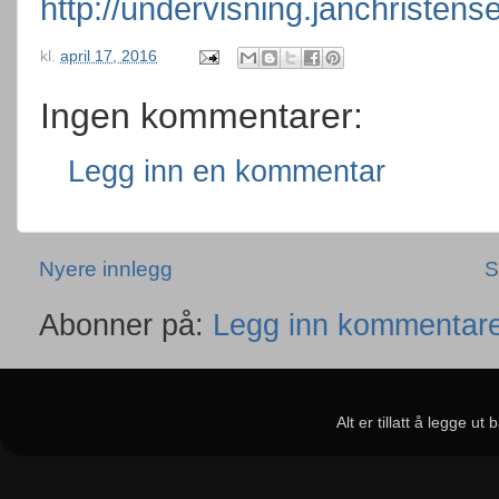
http://undervisning.janchristens
kl.
april 17, 2016
Ingen kommentarer:
Legg inn en kommentar
Nyere innlegg
S
Abonner på:
Legg inn kommentare
Alt er tillatt å legge u