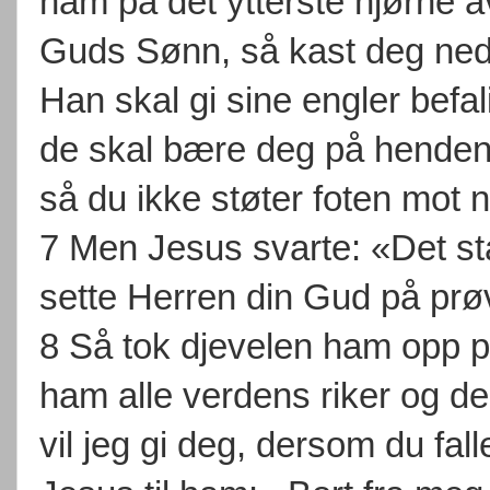
ham på det ytterste hjørne 
Guds Sønn, så kast deg ned h
Han skal gi sine engler befa
de skal bære deg på henden
så du ikke støter foten mot 
7 Men Jesus svarte: «Det st
sette Herren din Gud på prø
8 Så tok djevelen ham opp på
ham alle verdens riker og der
vil jeg gi deg, dersom du fal