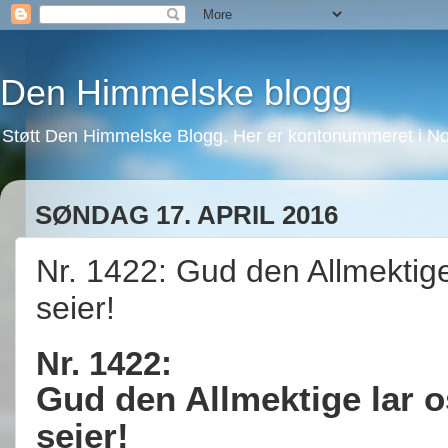
Den Himmelske blogg
Støtt Den Himmelske Blogg. Her er kontonummeret i No
SØNDAG 17. APRIL 2016
Nr. 1422: Gud den Allmektige 
seier!
Nr. 1422:
Gud den Allmektige lar os
seier!