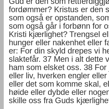
Gud er den som rettferdiggj
fordømmer? Kristus er den s
som også er opstanden, som
som også går i forbønn for os
Kristi kjærlighet? Trengsel ell
hunger eller nakenhet eller 
er: For din skyld drepes vi 
slaktefår. 37 Men i alt dette
ham som elsket oss. 38 For 
eller liv, hverken engler elle
eller det som komme skal, e
høide eller dybde eller nog
skille oss fra Guds kjærlighe