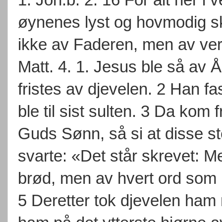
øynenes lyst og hovmodig sk
ikke av Faderen, men av ve
Matt. 4. 1. Jesus ble så av 
fristes av djevelen. 2 Han fast
ble til sist sulten. 3 Da kom 
Guds Sønn, så si at disse ste
svarte: «Det står skrevet: M
brød, men av hvert ord so
5 Deretter tok djevelen ham m