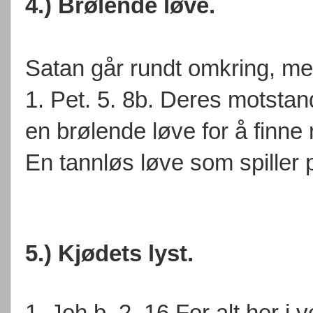
4.) Brølende løve.
Satan går rundt omkring, m
1. Pet. 5. 8b. Deres motsta
en brølende løve for å finne
En tannløs løve som spiller 
5.) Kjødets lyst.
1. Joh.b. 2. 16 For alt her i