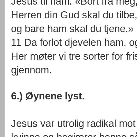
Jesus til ham: «Bort fra meg,
Herren din Gud skal du tilbe
og bare ham skal du tjene.»
11 Da forlot djevelen ham, o
Her møter vi tre sorter for f
gjennom.
6.) Øynene lyst.
Jesus var utrolig radikal mo