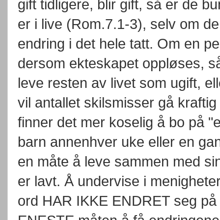
gift tidligere, blir gift, så er d
er i live (Rom.7.1-3), selv om de b
endring i det hele tatt. Om en p
dersom ekteskapet oppløses, så 
leve resten av livet som ugift, el
vil antallet skilsmisser gå kraft
finner det mer koselig å bo på "
barn annenhver uke eller en gan
en måte å leve sammen med sin ekt
er lavt. Å undervise i menighete
ord HAR IKKE ENDRET seg på det