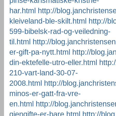
pinse-karismatiske-kristne-
har.html
http://blog.janchristen
kleiveland-ble-skilt.html
http://b
599-bibelsk-rad-og-veiledning-
til.html
http://blog.janchristens
er-gift-pa-nytt.html
http://blog.j
din-ektefelle-utro-eller.html
http:
210-vart-land-30-07-
2008.html
http://blog.janchrist
minos-er-gatt-fra-vre-
en.html
http://blog.janchristens
gjengifte-er-bare.html
http://blo