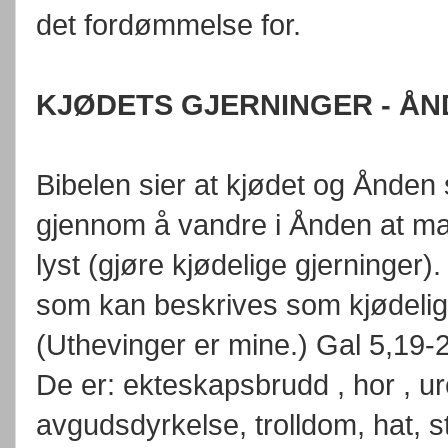
det fordømmelse for.
KJØDETS GJERNINGER - Å
Bibelen sier at kjødet og Ånden 
gjennom å vandre i Ånden at man
lyst (gjøre kjødelige gjerninger).
som kan beskrives som kjødelige, 
(Uthevinger er mine.) Gal 5,19-
De er: ekteskapsbrudd , hor , ur
avgudsdyrkelse, trolldom, hat, str