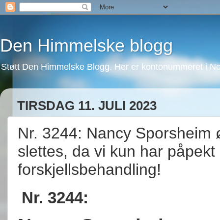
Den Himmelske blogg
Støtt Den Himmelske Blogg. Her er kontonummeret i No
TIRSDAG 11. JULI 2023
Nr. 3244: Nancy Sporsheim øn
slettes, da vi kun har påpekt
forskjellsbehandling!
Nr. 3244: