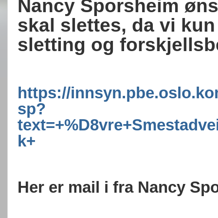
Nancy Sporsheim ønske
skal slettes, da vi ku
sletting og forskjells
https://innsyn.pbe.oslo.
sp?
text=+%D8vre+Smestadve
k+
Her er mail i fra Nancy S