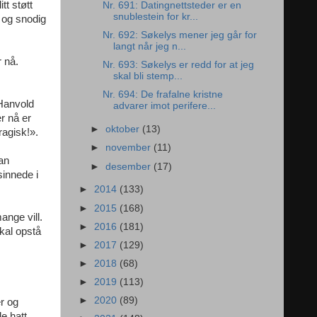
tt støtt
Nr. 691: Datingnettsteder er en
snublestein for kr...
 og snodig
Nr. 692: Søkelys mener jeg går for
langt når jeg n...
 nå.
Nr. 693: Søkelys er redd for at jeg
skal bli stemp...
Nr. 694: De frafalne kristne
 Hanvold
advarer imot perifere...
r nå er
►
oktober
(13)
ragisk!».
►
november
(11)
an
►
desember
(17)
sinnede i
►
2014
(133)
►
2015
(168)
ange vill.
►
2016
(181)
skal opstå
►
2017
(129)
►
2018
(68)
►
2019
(113)
►
2020
(89)
r og
e hatt