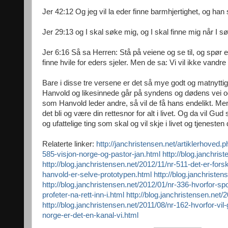
Jer 42:12 Og jeg vil la eder finne barmhjertighet, og han 
Jer 29:13 og I skal søke mig, og I skal finne mig når I s
Jer 6:16 Så sa Herren: Stå på veiene og se til, og spør e
finne hvile for eders sjeler. Men de sa: Vi vil ikke vandre
Bare i disse tre versene er det så mye godt og matnyttig
Hanvold og likesinnede går på syndens og dødens vei og e
som Hanvold leder andre, så vil de få hans endelikt. Me
det bli og være din rettesnor for alt i livet. Og da vil Gud
og ufattelige ting som skal og vil skje i livet og tjenest
Relaterte linker:
http://janchristensen.net/artiklerhoved.
585-visjon-norge-og-pastor-jan.html
http://blog.janchri
http://blog.janchristensen.net/2012/11/nr-511-det-er-for
hanvold-er-selve-prototypen.html
http://blog.janchriste
http://blog.janchristensen.net/2012/01/nr-336-hvorfor-s
profeter-na-rett-inn-i.html
http://blog.janchristensen.net/
http://blog.janchristensen.net/2011/08/nr-162-hvorfor-vi
norge-er-det-en-kanal-vi.html