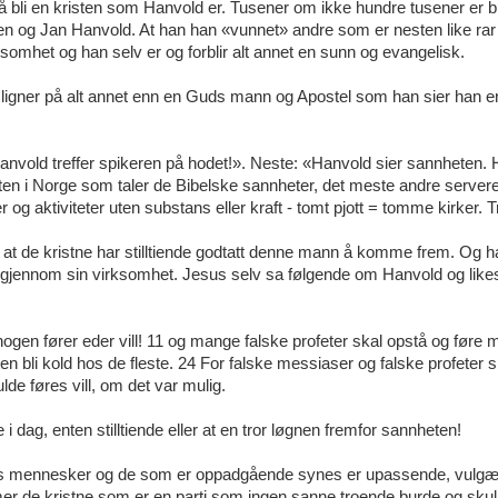
 å bli en kristen som Hanvold er. Tusener om ikke hundre tusener er bli
n og Jan Hanvold. At han han «vunnet» andre som er nesten like rar
mhet og han selv er og forblir alt annet en sunn og evangelisk.
g ligner på alt annet enn en Guds mann og Apostel som han sier han er
Hanvold treffer spikeren på hodet!». Neste: «Hanvold sier sannheten.
sten i Norge som taler de Bibelske sannheter, det meste andre servere
ler og aktiviteter uten substans eller kraft - tomt pjott = tomme kirker. T
. at de kristne har stilltiende godtatt denne mann å komme frem. Og h
n gjennom sin virksomhet. Jesus selv sa følgende om Hanvold og like
nogen fører eder vill! 11 og mange falske profeter skal opstå og føre m
ten bli kold hos de fleste. 24 For falske messiaser og falske profeter 
lde føres vill, om det var mulig.
e i dag, enten stilltiende eller at en tror løgnen fremfor sannheten!
ens mennesker og de som er oppadgående synes er upassende, vulgæ
mmer de kristne som er en parti som ingen sanne troende burde og skull