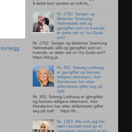
å tørke bort synden av mitt liv,...
Nr. 2762: Sanger og
låtskriver Sveinung
Hølmebakk skilt og
gjengiftet som en troende,
er dette rett ut i fra Guds
ord?
Nr. 2762: Sanger og låtskriver Sveinung
 innlegg
Hølmebakk skilt og gjengiftet som en
troende, er dette rett ut i fra Guds ord?
https://blog.ja...
Nr. 302: Solveig Leithaug
er gjengiftet og hennes
tidligere ektemann, Ken
Henderson har etter
skilsmissen giftet seg på
nytt!
Nr. 302: Solveig Leithaug er gjengiftet
og hennes tidligere ektemann, Ken
Henderson har etter skilsmissen giftet
seg på nytt! https://b...
Nr. 1353: Alle som jeg har
vært i kontakt med gir et
samstemt vitnesbyrd at jeg