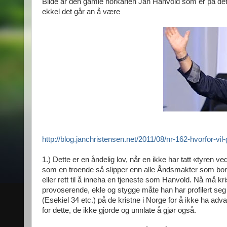
Bilde ar den gamle horkarlen Jan Hanvold som er på det
ekkel det går an å være
http://blog.janchristensen.net/2011/08/nr-162-hvorfor-vi
1.) Dette er en åndelig lov, når en ikke har tatt «tyren v
som en troende så slipper enn alle Åndsmakter som bor o
eller rett til å inneha en tjeneste som Hanvold. Nå må 
provoserende, ekle og stygge måte han har profilert seg se
(Esekiel 34 etc.) på de kristne i Norge for å ikke ha adv
for dette, de ikke gjorde og unnlate å gjør også.