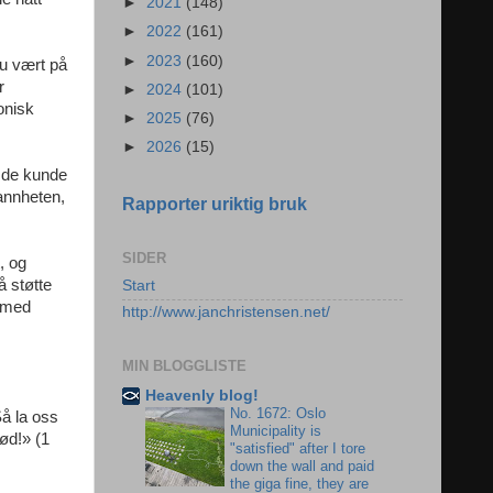
►
2021
(148)
►
2022
(161)
►
2023
(160)
du vært på
r
►
2024
(101)
onisk
►
2025
(76)
►
2026
(15)
å de kunde
sannheten,
Rapporter uriktig bruk
SIDER
, og
å støtte
Start
e med
http://www.janchristensen.net/
MIN BLOGGLISTE
Heavenly blog!
No. 1672: Oslo
Så la oss
Municipality is
ød!» (1
"satisfied" after I tore
down the wall and paid
the giga fine, they are