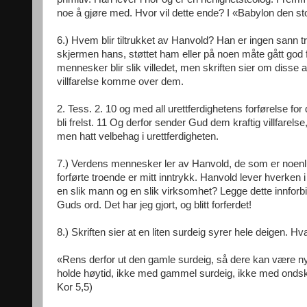
noe å gjøre med. Hvor vil dette ende? I «Babylon den sto
6.) Hvem blir tiltrukket av Hanvold? Han er ingen sann t
skjermen hans, støttet ham eller på noen måte gått god
mennesker blir slik villedet, men skriften sier om disse 
villfarelse komme over dem.
2. Tess. 2. 10 og med all urettferdighetens forførelse for
bli frelst. 11 Og derfor sender Gud dem kraftig villfarels
men hatt velbehag i urettferdigheten.
7.) Verdens mennesker ler av Hanvold, de som er noenlu
forførte troende er mitt inntrykk. Hanvold lever hverken
en slik mann og en slik virksomhet? Legge dette innfor
Guds ord. Det har jeg gjort, og blitt forferdet!
8.) Skriften sier at en liten surdeig syrer hele deigen.
«Rens derfor ut den gamle surdeig, så dere kan være ny d
holde høytid, ikke med gammel surdeig, ikke med onds
Kor 5,5)