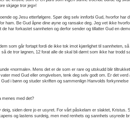
re skjøge tror jeg»!
roende og Jesu etterfølgere. Spør deg selv innforbi Gud, hvorfor har 
 for ham. Be Gud åpne dine øyne og ransake deg. Jeg vet ikke hvorfo
at de har forkastet sannheten og derfor sender og tillatter Gud en dem
 dem som går fortapt fordi de ikke tok imot kjærlighet til sannheten, s
e, så de tror løgnen, 12 forat alle de skal bli dømt som ikke har trodd 
nde «normale». Mens det er de som er rare og utskudd blir tiltrukket
 i vater med Gud eller omgivelsen, tenk deg selv godt om. Er det verd 
bi Gud i bønn og studer skriften og sammenlign Hanvolds forkynnels
 Hva menes med det?
eig, siden dere jo er usyret. For vårt påskelam er slaktet, Kristus. 
kapens og lastens surdeig, men med renhets og sannhets usyrede br