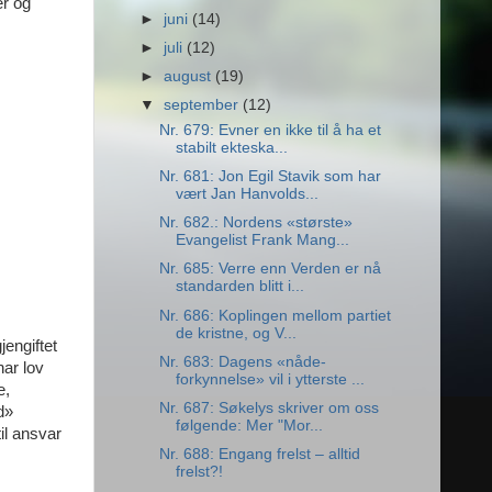
ær og
►
juni
(14)
►
juli
(12)
►
august
(19)
▼
september
(12)
Nr. 679: Evner en ikke til å ha et
stabilt ekteska...
Nr. 681: Jon Egil Stavik som har
vært Jan Hanvolds...
Nr. 682.: Nordens «største»
Evangelist Frank Mang...
Nr. 685: Verre enn Verden er nå
standarden blitt i...
Nr. 686: Koplingen mellom partiet
de kristne, og V...
jengiftet
Nr. 683: Dagens «nåde-
har lov
forkynnelse» vil i ytterste ...
e,
Nr. 687: Søkelys skriver om oss
d»
følgende: Mer "Mor...
il ansvar
Nr. 688: Engang frelst – alltid
frelst?!