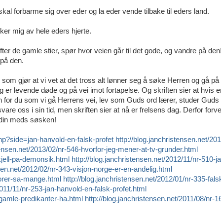
skal forbarme sig over eder og la eder vende tilbake til eders land.
øker mig av hele eders hjerte.
fter de gamle stier, spør hvor veien går til det gode, og vandre på den!
 på den.
 som gjør at vi vet at det tross alt lønner seg å søke Herren og gå på
r levende døde og på vei imot fortapelse. Og skriften sier at hvis e
n for du som vi gå Herrens vei, lev som Guds ord lærer, studer Guds 
 svare oss i sin tid, men skriften sier at nå er frelsens dag. Derfor forv
en din meds søsken!
php?side=jan-hanvold-en-falsk-profet
http://blog.janchristensen.net/201
stensen.net/2013/02/nr-546-hvorfor-jeg-mener-at-tv-grunder.html
skjell-pa-demonsik.html
http://blog.janchristensen.net/2012/11/nr-510-j
nsen.net/2012/02/nr-343-visjon-norge-er-en-andelig.html
porer-sa-mange.html
http://blog.janchristensen.net/2012/01/nr-335-fals
2011/11/nr-253-jan-hanvold-en-falsk-profet.html
l-gamle-predikanter-ha.html
http://blog.janchristensen.net/2011/08/nr-1