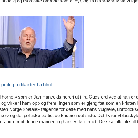
 åndelig og moralske område som et dyr, og i sin språkbruk så vulg
l-gamle-predikanter-ha.html
ed hornet» som er Jan Hanvolds horeri ut i fra Guds ord ved at han er g
g virker i ham opp og frem. Ingen som er gjengiftet som en kristen 
kristen Norge «betale» følgende for dette med hans vulgære, uortodoks
lv og det politiske partiet de kristne i det siste. Det hviler «blodskyl
art andre mot denne mannen og hans virksomhet. De skal alle bli stilt t