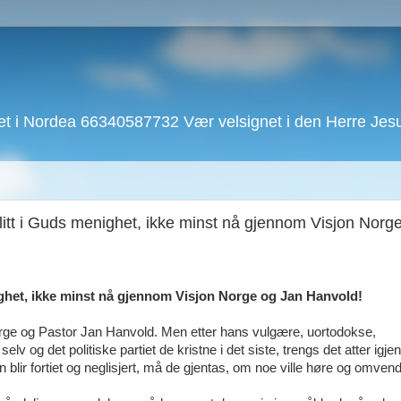
 i Nordea 66340587732 Vær velsignet i den Herre Jesu 
litt i Guds menighet, ikke minst nå gjennom Visjon Norg
ighet, ikke minst nå gjennom Visjon Norge og Jan Hanvold!
ge og Pastor Jan Hanvold. Men etter hans vulgære, uortodokse,
 og det politiske partiet de kristne i det siste, trengs det atter igjen å
 blir fortiet og neglisjert, må de gjentas, om noe ville høre og omven