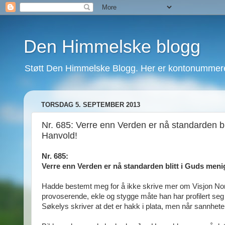
Den Himmelske blogg
Støtt Den Himmelske Blogg. Her er kontonummeret
TORSDAG 5. SEPTEMBER 2013
Nr. 685: Verre enn Verden er nå standarden b
Hanvold!
Nr. 685:
Verre enn Verden er nå standarden blitt i Guds men
Hadde bestemt meg for å ikke skrive mer om Visjon Nor
provoserende, ekle og stygge måte han har profilert seg selv
Søkelys skriver at det er hakk i plata, men når sannheten