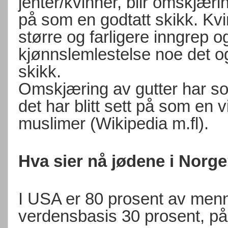
jenter/kvinner, blir omskjær
på som en godtatt skikk. Kv
større og farligere inngrep 
kjønnslemlestelse noe det og
skikk.
Omskjæring av gutter har so
det har blitt sett på som en v
muslimer (Wikipedia m.fl).
Hva sier nå jødene i Norg
I USA er 80 prosent av men
verdensbasis 30 prosent, p