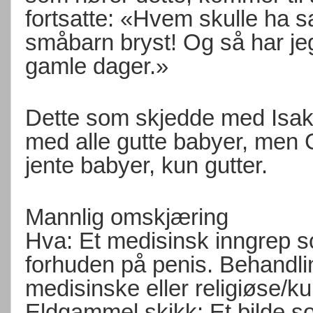
fortsatte: «Hvem skulle ha sa
småbarn bryst! Og så har j
gamle dager.»
Dette som skjedde med Isak,
med alle gutte babyer, men G
jente babyer, kun gutter.
Mannlig omskjæring
Hva: Et medisinsk inngrep so
forhuden på penis. Behandlin
medisinske eller religiøse/ku
Eldgammel skikk: Et bilde 