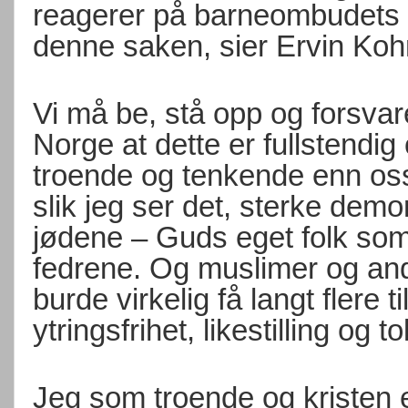
reagerer på barneombudets 
denne saken, sier Ervin Kohn 
Vi må be, stå opp og forsvare 
Norge at dette er fullstendi
troende og tenkende enn oss.
slik jeg ser det, sterke demo
jødene – Guds eget folk som
fedrene. Og muslimer og and
burde virkelig få langt flere 
ytringsfrihet, likestilling og t
Jeg som troende og kristen er