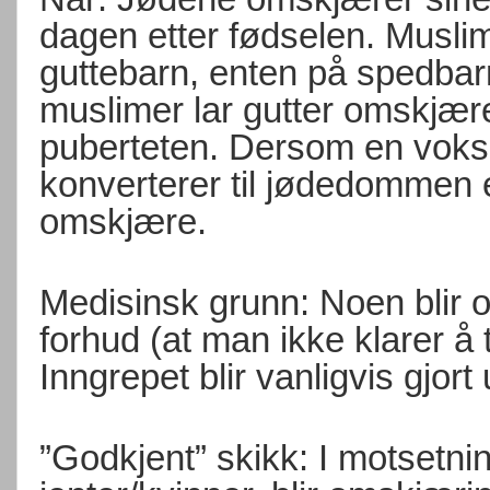
dagen etter fødselen. Musli
guttebarn, enten på spedbar
muslimer lar gutter omskjæ
puberteten. Dersom en vok
konverterer til jødedommen el
omskjære.
Medisinsk grunn: Noen blir 
forhud (at man ikke klarer å 
Inngrepet blir vanligvis gjor
”Godkjent” skikk: I motsetni