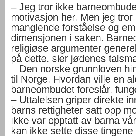
– Jeg tror ikke barneombudet
motivasjon her. Men jeg tro
manglende forståelse og empa
dimensjonen i saken. Barneo
religiøse argumenter generel
på dette, sier jødenes talsm
– Den norske grunnloven hin
til Norge. Hvordan ville en 
barneombudet foreslår, funge
– Uttalelsen griper direkte inn
barns rettigheter satt opp mo
ikke var opptatt av barna vår
kan ikke sette disse tingene