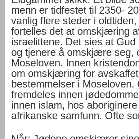
menn er tidfestet til 2350- 2
vanlig flere steder i oldtiden
fortelles det at omskjæring a
israelittene. Det sies at Gu
og tjenere å omskjære seg, o
Moseloven. Innen kristendo
om omskjæring for avskaff
bestemmelser i Moseloven. 
fremdeles innen jødedommen
innen islam, hos aboriginere
afrikanske samfunn. Ofte som
Når: Jødene omskjærer sine