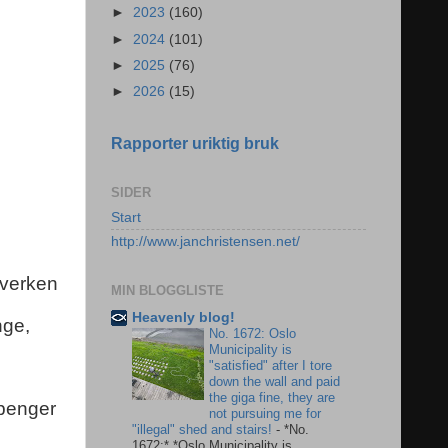
►
2023
(160)
►
2024
(101)
►
2025
(76)
►
2026
(15)
Rapporter uriktig bruk
SIDER
Start
http://www.janchristensen.net/
hverken
MIN BLOGGLISTE
Heavenly blog!
nge,
No. 1672: Oslo
Municipality is
"satisfied" after I tore
down the wall and paid
the giga fine, they are
 penger
not pursuing me for
"illegal" shed and stairs!
-
*No.
1672:* *Oslo Municipality is