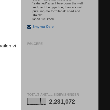
"satisfied" after I tore down the wall
and paid the giga fine, they are not
pursuing me for "illegal" shed and
stairs!*...
for én uke siden
Smyrna Oslo
-
FØLGERE
ailen vi
TOTALT ANTALL SIDEVISNINGER
2,231,072