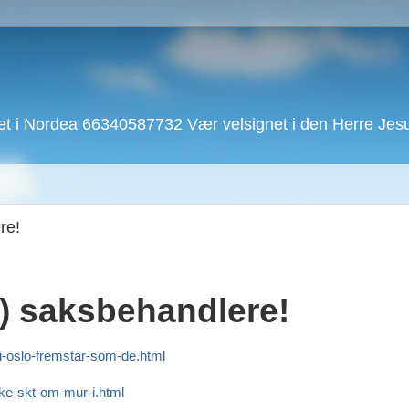
 i Nordea 66340587732 Vær velsignet i den Herre Jesu 
re!
) saksbehandlere!
-i-oslo-fremstar-som-de.html
kke-skt-om-mur-i.html