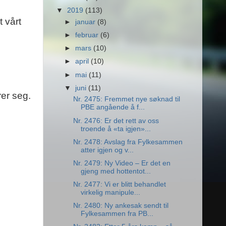
▼
2019
(113)
 vårt
►
januar
(8)
►
februar
(6)
►
mars
(10)
►
april
(10)
►
mai
(11)
▼
juni
(11)
er seg.
Nr. 2475: Fremmet nye søknad til
PBE angående å f...
Nr. 2476: Er det rett av oss
troende å «ta igjen»...
Nr. 2478: Avslag fra Fylkesammen
atter igjen og v...
Nr. 2479: Ny Video – Er det en
gjeng med hottentot...
Nr. 2477: Vi er blitt behandlet
virkelig manipule...
Nr. 2480: Ny ankesak sendt til
Fylkesammen fra PB...