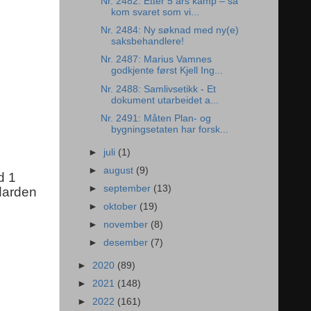
Nr. 2482: Etter 5 års kamp – så
kom svaret som vi...
Nr. 2484: Ny søknad med ny(e)
saksbehandlere!
Nr. 2487: Marius Vamnes
godkjente først Kjell Ing...
Nr. 2488: Samlivsetikk - Et
dokument utarbeidet a...
Nr. 2491: Måten Plan- og
bygningsetaten har forsk...
►
juli
(1)
►
august
(9)
d 1
►
september
(13)
ndarden
►
oktober
(19)
►
november
(8)
►
desember
(7)
►
2020
(89)
►
2021
(148)
►
2022
(161)