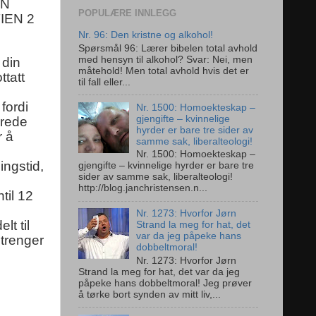
EN
POPULÆRE INNLEGG
IEN 2
Nr. 96: Den kristne og alkohol!
Spørsmål 96: Lærer bibelen total avhold
med hensyn til alkohol? Svar: Nei, men
 din
måtehold! Men total avhold hvis det er
ttatt
til fall eller...
fordi
Nr. 1500: Homoekteskap –
gjengifte – kvinnelige
erede
hyrder er bare tre sider av
r å
samme sak, liberalteologi!
Nr. 1500: Homoekteskap –
ingstid,
gjengifte – kvinnelige hyrder er bare tre
sider av samme sak, liberalteologi!
http://blog.janchristensen.n...
til 12
Nr. 1273: Hvorfor Jørn
lt til
Strand la meg for hat, det
var da jeg påpeke hans
trenger
dobbeltmoral!
Nr. 1273: Hvorfor Jørn
Strand la meg for hat, det var da jeg
påpeke hans dobbeltmoral! Jeg prøver
å tørke bort synden av mitt liv,...