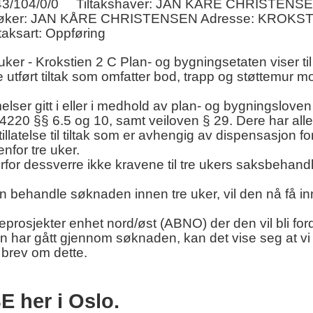
3/104/0/0
Tiltakshaver: JAN KÅRE CHRISTENS
Søker: JAN KÅRE CHRISTENSEN Adresse: KROKST
taksart: Oppføring
ker - Krokstien 2 C Plan- og bygningsetaten viser til
tført tiltak som omfatter bod, trapp og støttemur mo
er gitt i eller i medhold av plan- og bygningsloven 
4220 §§ 6.5 og 10, samt veiloven § 29. Dere har all
atelse til tiltak som er avhengig av dispensasjon fo
nfor tre uker.
erfor dessverre ikke kravene til tre ukers saksbehandl
 behandle søknaden innen tre uker, vil den nå få inn
eprosjekter enhet nord/øst (ABNO) der den vil bli forde
 har gått gjennom søknaden, kan det vise seg at vi 
t brev om dette.
BE her i Oslo.