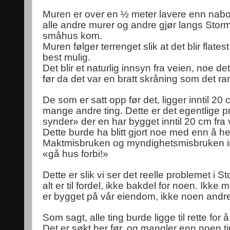
Muren er over en ½ meter lavere enn naboe
alle andre murer og andre gjør langs Stor
småhus kom.
Muren følger terrenget slik at det blir flate
best mulig.
Det blir et naturlig innsyn fra veien, noe d
før da det var en bratt skråning som det ra
De som er satt opp før det, ligger inntil 2
mange andre ting. Dette er det egentlige 
synder» der en har bygget inntil 20 cm f
Dette burde ha blitt gjort noe med enn å herj
Maktmisbruken og myndighetsmisbruken imot 
«gå hus forbi!»
Dette er slik vi ser det reelle problemet i
alt er til fordel, ikke bakdel for noen. Ikke
er bygget på vår eiendom, ikke noen andr
Som sagt, alle ting burde ligge til rette fo
Det er søkt her før, og mangler enn noen t