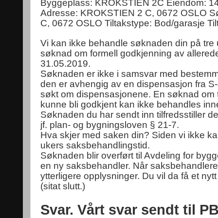
Byggeplass: KROKSTIEN 2C Eiendom: 14
Adresse: KROKSTIEN 2 C, 0672 OSLO 
C, 0672 OSLO Tiltakstype: Bod/garasje Til
Vi kan ikke behandle søknaden din på tre u
søknad om formell godkjenning av allerede u
31.05.2019.
Søknaden er ikke i samsvar med bestemmels
den er avhengig av en dispensasjon fra S-
søkt om dispensasjonene. En søknad om till
kunne bli godkjent kan ikke behandles inne
Søknaden du har sendt inn tilfredsstiller d
jf. plan- og bygningsloven § 21-7.
Hva skjer med saken din? Siden vi ikke kan
ukers saksbehandlingstid.
Søknaden blir overført til Avdeling for bygg
en ny saksbehandler. Når saksbehandleren
ytterligere opplysninger. Du vil da få et nyt
(sitat slutt.)
Svar. Vårt svar sendt til P