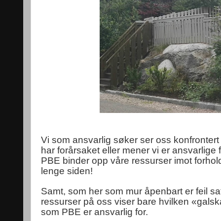
Vi som ansvarlig søker ser oss konfronte
har forårsaket eller mener vi er ansvarlige f
PBE binder opp våre ressurser imot forhold 
lenge siden!
Samt, som her som mur åpenbart er feil satt
ressurser på oss viser bare hvilken «gals
som PBE er ansvarlig for.