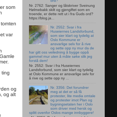
ord?
Nr. 2762: Sanger og låtskriver Sveinung
ter som
Hølmebakk skilt og gjengiftet som en
m
troende, er dette rett ut i fra Guds ord?
https://blog.ja...
t tomten
Nr. 2552: Svar i fra
Huseiernes Landsforbund,
et var
som sier klart og tydelig at
Oslo Kommune er
ansvarlige selv for å rive
og sette opp ny mur da de
n
har gitt oss veiledning å bygge oppå
 «Gamle
gammel mur uten å måte søke slik jeg
forstå dem!
mer.
Nr. 2552: Svar i fra Huseiernes
Landsforbund, som sier klart og tydelig
 ting
at Oslo Kommune er ansvarlige selv for
å rive og sette opp ny ...
Nr. 3356: Det forundrer
arden og
meg at det er så få
, og alt
protester, lite media omtale
og protester imot Plan og
bygningsetaten her i Oslo
som driver med hersk og
splitt ovenfor Oslos mange innbyggere!
!