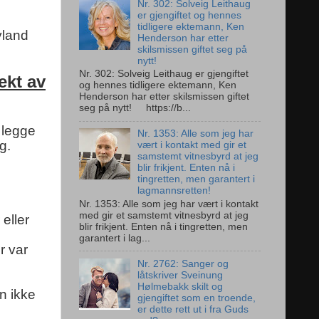
Nr. 302: Solveig Leithaug
er gjengiftet og hennes
tidligere ektemann, Ken
yland
Henderson har etter
skilsmissen giftet seg på
nytt!
Nr. 302: Solveig Leithaug er gjengiftet
ekt av
og hennes tidligere ektemann, Ken
Henderson har etter skilsmissen giftet
seg på nytt! https://b...
 legge
Nr. 1353: Alle som jeg har
g.
vært i kontakt med gir et
samstemt vitnesbyrd at jeg
blir frikjent. Enten nå i
tingretten, men garantert i
lagmannsretten!
Nr. 1353: Alle som jeg har vært i kontakt
med gir et samstemt vitnesbyrd at jeg
eller
blir frikjent. Enten nå i tingretten, men
garantert i lag...
r var
Nr. 2762: Sanger og
låtskriver Sveinung
Hølmebakk skilt og
n ikke
gjengiftet som en troende,
er dette rett ut i fra Guds