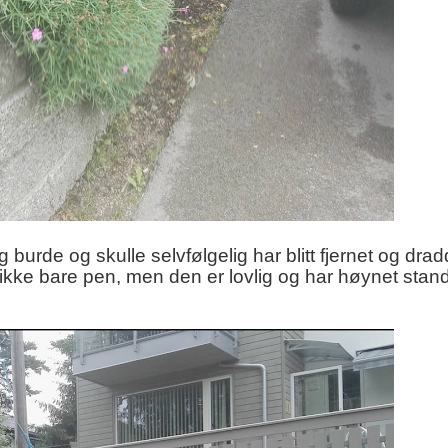
burde og skulle selvfølgelig har blitt fjernet og drad
 ikke bare pen, men den er lovlig og har høynet sta