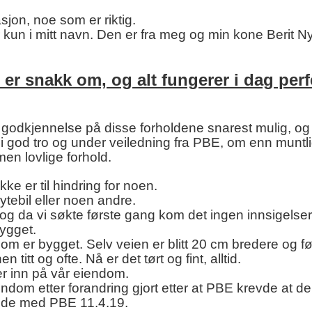
jon, noe som er riktig.
r kun i mitt navn. Den er fra meg og min kone Berit N
er snakk om, og alt fungerer i dag perf
 godkjennelse på disse forholdene snarest mulig, og
t i god tro og under veiledning fra PBE, om enn muntli
men lovlige forhold.
kke er til hindring for noen.
ytebil eller noen andre.
g da vi søkte første gang kom det ingen innsigelser 
ygget.
t som er bygget. Selv veien er blitt 20 cm bredere og fø
titt og ofte. Nå er det tørt og fint, alltid.
r inn på vår eiendom.
ndom etter forandring gjort etter at PBE krevde at de
adde med PBE 11.4.19.