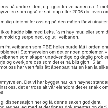
ns på andre siden, og ligger fra veibanen ca. 1 me
myrveien som også er satt opp etter 2006 da loven o
st mulig utetomt for oss og på den måten får vi utnytte
et ikke hadde blitt med f.eks. ½ m høy mur, eller som d
nt mold og sørpe ned, og ut i veibanen.
0 cm fra veibanen som PBE heller burde fått i orden en
problemet i Stormyrveien om det er noen problemer.
ra veibanen som skaper unødvendige og daglig proble
e og overkjøre oss som det er nå blitt gjort i 5 år.
oss har vært feilslått åpenbart når en kan la slike
 Stormyrveien. Det vi har bygget har kun høynet stand
 minst oss, det er tross alt vår eiendom det er snakk om
es.
r å gi dispensasjon her og få denne saken godkjent.
ing regner jeg med at det finnes dokumentasjon der?