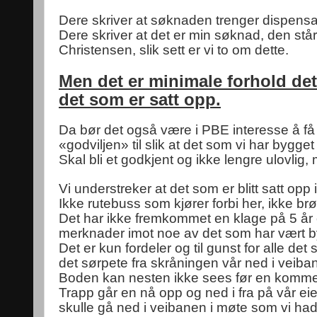
Dere skriver at søknaden trenger dispensas
Dere skriver at det er min søknad, den stå
Christensen, slik sett er vi to om dette.
Men det er minimale forhold det 
det som er satt opp.
Da bør det også være i PBE interesse å få
«godviljen» til slik at det som vi har bygge
Skal bli et godkjent og ikke lengre ulovlig, 
Vi understreker at det som er blitt satt opp i
Ikke rutebuss som kjører forbi her, ikke brø
Det har ikke fremkommet en klage på 5 år o
merknader imot noe av det som har vært b
Det er kun fordeler og til gunst for alle de
det sørpete fra skråningen vår ned i veibanen 
Boden kan nesten ikke sees før en komme
Trapp går en nå opp og ned i fra på vår eie
skulle gå ned i veibanen i møte som vi h