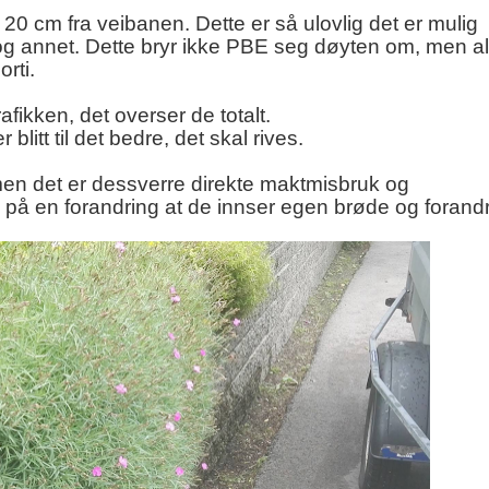
20 cm fra veibanen. Dette er så ulovlig det er mulig
 og annet. Dette bryr ikke PBE seg døyten om, men alt
rti.
rafikken, det overser de totalt.
blitt til det bedre, det skal rives.
 men det er dessverre direkte maktmisbruk og
 på en forandring at de innser egen brøde og forandr