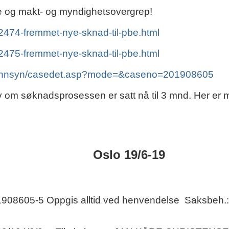
svie og makt- og myndighetsovergrep!
-2474-fremmet-nye-sknad-til-pbe.html
-2475-fremmet-nye-sknad-til-pbe.html
ksinnsyn/casedet.asp?mode=&caseno=201908605
elv om søknadsprosessen er satt nå til 3 mnd. Her er m
Oslo 19/6-19
01908605-5 Oppgis alltid ved henvendelse
Saksbeh.: