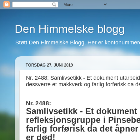
Den Himmelske blogg
Støtt Den Himmelske Blogg. Her er kontonummeret
TORSDAG 27. JUNI 2019
Nr. 2488: Samlivsetikk - Et dokument utarbeid
dessverre et makkverk og farlig forførisk da d
Nr. 2488:
Samlivsetikk - Et dokument 
refleksjonsgruppe i Pinseb
farlig forførisk da det åpner
er død!