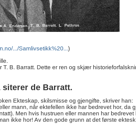
n.no/.../Samlivsetikk%20...
)
lle.
r T. B. Barratt. Dette er ren og skjær historieforfalskn
 siterer de Barratt.
boken Ekteskap, skilsmisse og gjengifte, skriver han:
ler mann, når ektefellen ikke har bedrevet hor, da 
ntatt). Men hvis hustruen eller mannen har bedrevet 
man ikke hor! Av den gode grunn at det første ektesk