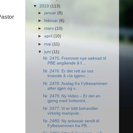
▼
2019
(113)
►
januar
(8)
Pastor
►
februar
(6)
►
mars
(10)
►
april
(10)
►
mai
(11)
▼
juni
(11)
Nr. 2475: Fremmet nye søknad til
PBE angående å f...
Nr. 2476: Er det rett av oss
troende å «ta igjen»...
Nr. 2478: Avslag fra Fylkesammen
atter igjen og v...
Nr. 2479: Ny Video – Er det en
gjeng med hottentot...
Nr. 2477: Vi er blitt behandlet
virkelig manipule...
Nr. 2480: Ny ankesak sendt til
Fylkesammen fra PB...