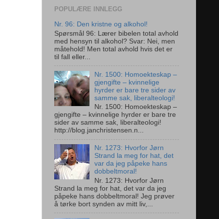
POPULÆRE INNLEGG
Nr. 96: Den kristne og alkohol!
Spørsmål 96: Lærer bibelen total avhold
med hensyn til alkohol? Svar: Nei, men
måtehold! Men total avhold hvis det er
til fall eller...
Nr. 1500: Homoekteskap –
gjengifte – kvinnelige
hyrder er bare tre sider av
samme sak, liberalteologi!
Nr. 1500: Homoekteskap –
gjengifte – kvinnelige hyrder er bare tre
sider av samme sak, liberalteologi!
http://blog.janchristensen.n...
Nr. 1273: Hvorfor Jørn
Strand la meg for hat, det
var da jeg påpeke hans
dobbeltmoral!
Nr. 1273: Hvorfor Jørn
Strand la meg for hat, det var da jeg
påpeke hans dobbeltmoral! Jeg prøver
å tørke bort synden av mitt liv,...