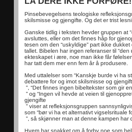
LA DERE IKKE FORFØRE!
Pinsebevegelsens teologiske refleksjonsgru
skilsmisse og gjengifte. Og det er trist lesn
Ganske tidlig i teksten hevder gruppen at
avsluttes, eller om det finnes håp for gjen
tesen om den “uskyldige” part ikke dukke
tallet. Bibelen har ingen referanser til “de
ekteskapet i ære, noe man ikke får følelse
har tatt dem mer enn fem år å produsere.
Med uttalelser som “​Kanskje burde vi ha 
debattere for og imot skilsmisse og gjengif
​ ”, “​Det finnes ingen bibeltekster som gir
​ ” og “​Ingen vil hevde at veien til gjenoppr
gjengifte
​ ” viser at refleksjonsgruppen sannsynligv
som “​bør vi ha et alternativt vigselsrituale 
​ ”, så skjønner man at denne kampen har de 
Hvem har snakket om å forby noe som helst?