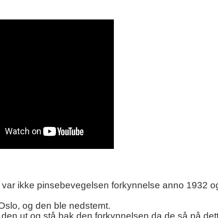
ette var ikke pinsebevegelsen forkynnelse anno 1932 o
a Oslo, og den ble nedstemt.
i den ut og stå bak den forkynnelsen da de så på de