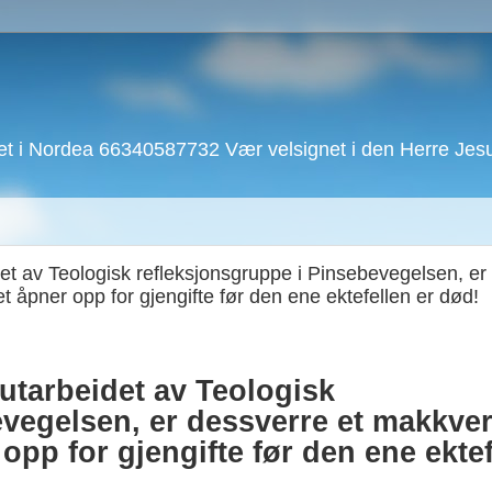
 i Nordea 66340587732 Vær velsignet i den Herre Jesu 
et av Teologisk refleksjonsgruppe i Pinsebevegelsen, er
et åpner opp for gjengifte før den ene ektefellen er død!
utarbeidet av Teologisk
evegelsen, er dessverre et makkve
 opp for gjengifte før den ene ekte