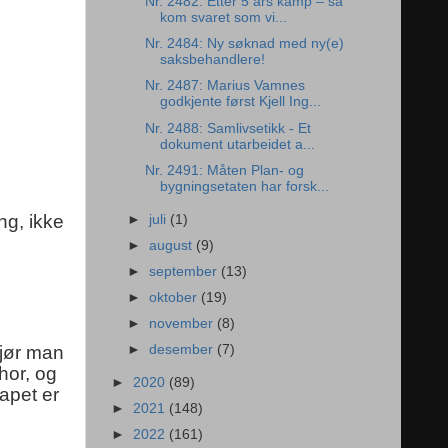
Nr. 2482: Etter 5 års kamp – så
kom svaret som vi...
Nr. 2484: Ny søknad med ny(e)
saksbehandlere!
Nr. 2487: Marius Vamnes
godkjente først Kjell Ing...
Nr. 2488: Samlivsetikk - Et
dokument utarbeidet a...
Nr. 2491: Måten Plan- og
bygningsetaten har forsk...
ing, ikke
►
juli
(1)
►
august
(9)
►
september
(13)
►
oktober
(19)
►
november
(8)
gjør man
►
desember
(7)
hor, og
►
2020
(89)
apet er
►
2021
(148)
►
2022
(161)