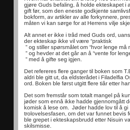
gjøre Guds befaling, å holde ekteskapet i
gift før, som den eneste godkjente samli
bokform, av artikler av alle forkynnere, pre
måten vi kan sørge for at Herrens vilje skj
Alt annet er ikke i tråd med Guds ord, uans
der ekteskap ikke vil være “​praktisk
​ ” og stiller spørsmålet om “​hvor lenge må
​ ” og hevder at det går an å “​vente for leng
​ ” med å gifte seg igjen.
Det refereres flere ganger til boken som T
aldri ble gitt ut, da eldsterådet i Filadelfia
ord. Boken ble først utgitt flere tiår etter h
Det som fremstår som totalt mangel på ku
jøder som ennå ikke hadde gjennomgått den
komisk å lese om.
Jøder hadde lov til å gi 
trolovelsesfasen, om det var funnet bevis f
ble grepet i ekteskapsbrudd etter Nisuin var
skilsmisse.