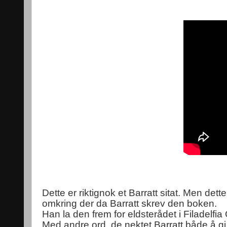
Dette er riktignok et Barratt sitat. Men d
omkring der da Barratt skrev den boken.
Han la den frem for eldsterådet i Filadelfi
Med andre ord, de nektet Barratt både å g