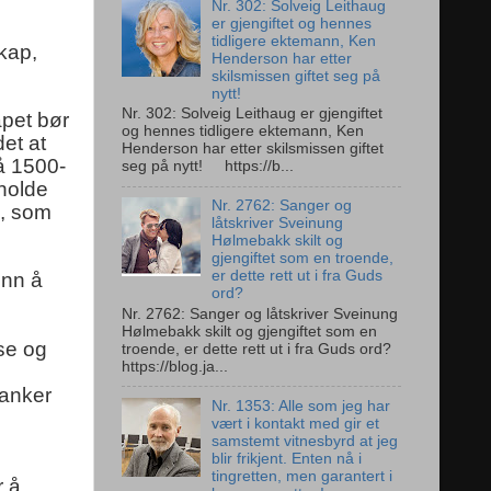
Nr. 302: Solveig Leithaug
er gjengiftet og hennes
tidligere ektemann, Ken
kap,
Henderson har etter
skilsmissen giftet seg på
nytt!
Nr. 302: Solveig Leithaug er gjengiftet
apet bør
og hennes tidligere ektemann, Ken
det at
Henderson har etter skilsmissen giftet
å 1500-
seg på nytt! https://b...
 holde
Nr. 2762: Sanger og
n, som
låtskriver Sveinung
Hølmebakk skilt og
gjengiftet som en troende,
er dette rett ut i fra Guds
enn å
ord?
Nr. 2762: Sanger og låtskriver Sveinung
Hølmebakk skilt og gjengiftet som en
sse og
troende, er dette rett ut i fra Guds ord?
https://blog.ja...
tanker
Nr. 1353: Alle som jeg har
vært i kontakt med gir et
samstemt vitnesbyrd at jeg
blir frikjent. Enten nå i
tingretten, men garantert i
r å