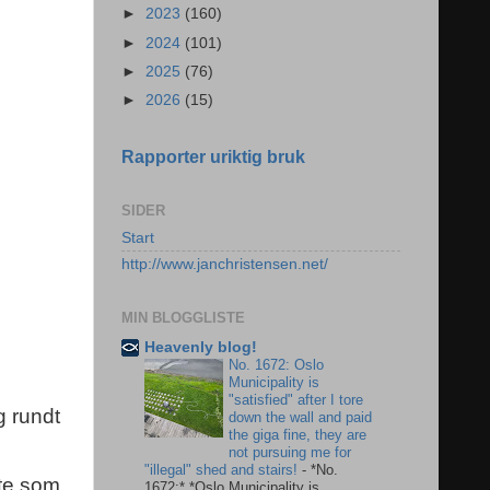
►
2023
(160)
►
2024
(101)
►
2025
(76)
►
2026
(15)
Rapporter uriktig bruk
SIDER
Start
http://www.janchristensen.net/
MIN BLOGGLISTE
Heavenly blog!
No. 1672: Oslo
Municipality is
"satisfied" after I tore
g rundt
down the wall and paid
the giga fine, they are
not pursuing me for
"illegal" shed and stairs!
-
*No.
tte som
1672:* *Oslo Municipality is