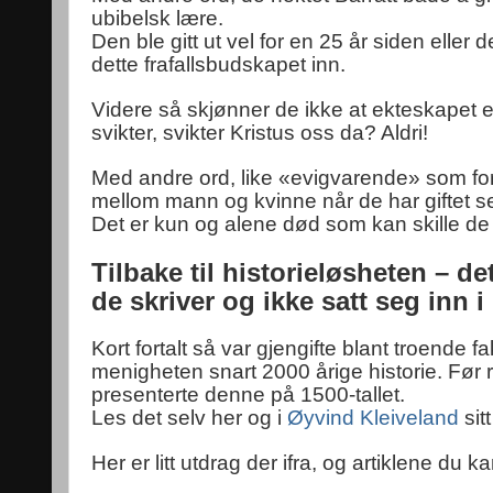
ubibelsk lære.
Den ble gitt ut vel for en 25 år siden ell
dette frafallsbudskapet inn.
Videre så skjønner de ikke at ekteskapet er
svikter, svikter Kristus oss da? Aldri!
Med andre ord, like «evigvarende» som for
mellom mann og kvinne når de har giftet s
Det er kun og alene død som kan skille de 
Tilbake til historieløsheten – de
de skriver og ikke satt seg inn i
Kort fortalt så var gjengifte blant troende f
menigheten snart 2000 årige historie. Før
presenterte denne på 1500-tallet.
Les det selv her og i
Øyvind Kleiveland
sit
Her er litt utdrag der ifra, og artiklene du k