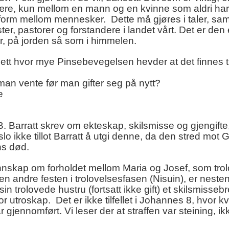
 ære, kun mellom en mann og en kvinne som aldri har
vsform mellom mennesker.
Dette må gjøres i taler, sam
ster, pastorer og forstandere i landet vårt. Det er den
er, på jorden så som i himmelen.
ett hvor mye Pinsebevegelsen hevder at det finnes til
 man vente før man gifter seg på nytt?
e
.B. Barratt skrev om ekteskap, skilsmisse og gjengift
 Oslo ikke tillot Barratt å utgi denne, da den stred mot
ans død.
nnskap om forholdet mellom Maria og Josef, som tro
 andre festen i trolovelsesfasen (Nisuin), er neste
sin trolovede hustru (fortsatt ikke gift) et skilsmissebre
or utroskap.
Det er ikke tilfellet i Johannes 8, hvor k
 gjennomført. Vi leser der at straffen var steining, ik