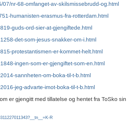
15/07/nr-68-omfanget-av-skilsmissebrudd-og.html
r-751-humanisten-erasmus-fra-rotterdam.html
-819-guds-ord-sier-at-gjengiftede.html
r-1258-det-som-jesus-snakker-om-i.html
r-815-protestantismen-er-kommet-helt.html
r-1848-ingen-som-er-gjengiftet-som-en.html
r-2014-sannheten-om-boka-til-t-b.html
-2016-jeg-advarte-imot-boka-til-t-b.html
om er gjengitt med tillatelse og hentet fra ToSko sin
30311227011343?__tn__=K-R