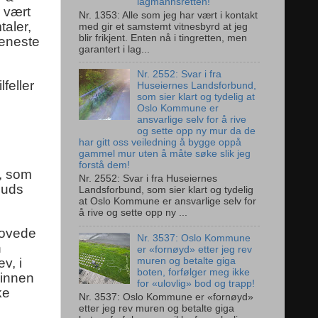
lagmannsretten!
 vært
Nr. 1353: Alle som jeg har vært i kontakt
taler,
med gir et samstemt vitnesbyrd at jeg
blir frikjent. Enten nå i tingretten, men
 eneste
garantert i lag...
Nr. 2552: Svar i fra
feller
Huseiernes Landsforbund,
som sier klart og tydelig at
Oslo Kommune er
ansvarlige selv for å rive
og sette opp ny mur da de
har gitt oss veiledning å bygge oppå
gammel mur uten å måte søke slik jeg
forstå dem!
e, som
Nr. 2552: Svar i fra Huseiernes
 Guds
Landsforbund, som sier klart og tydelig
at Oslo Kommune er ansvarlige selv for
å rive og sette opp ny ...
lovede
Nr. 3537: Oslo Kommune
n
er «fornøyd» etter jeg rev
v, i
muren og betalte giga
boten, forfølger meg ikke
vinnen
for «ulovlig» bod og trapp!
ke
Nr. 3537: Oslo Kommune er «fornøyd»
etter jeg rev muren og betalte giga