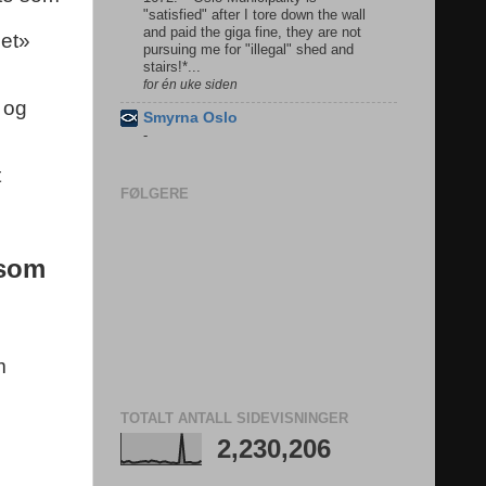
"satisfied" after I tore down the wall
and paid the giga fine, they are not
set»
pursuing me for "illegal" shed and
stairs!*...
for én uke siden
 og
Smyrna Oslo
-
t
FØLGERE
 som
m
TOTALT ANTALL SIDEVISNINGER
2,230,206