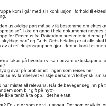
ppe kom i går med sin konklusjon i forhold til ektes
ing.
 “​den uskyldige part må selv få bestemme om ektesk
opprettelse​”. Ikke en gang i hele dokumentet nevnes 
t opp før Erasmus fra Rotterdam presenterte denne p
n uskyldige part” og Guds Ords befaling er at alle skal
n av at refleksjonsgruppen gjør i denne konklusjone
større fokus på hvordan vi kan bevare ekteskapene, 
te?
 entydig svar på problemstillingen som reises her
ettelse av familielivet vil skje dersom vi forbyr skilsmi
is har mistet all relevans. Når de beveger seg inn på 
for dem som blir gift på nytt?
ikke tenkt å ta opp, i det hele tatt.
 Folk gjør som de vil, uansett. Det som er viktig, e