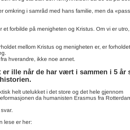
er der omkring i samråd med hans familie, men da «pas
 et forbilde på menigheten og Kristus. Om vi er utro,
holdet mellom Kristus og menigheten er, er forholde
eg.
fra hverandre, ikke noe annet.
t er ille når de har vært i sammen i 5 år
 historien.
aktisk helt utelukket i det store og det hele gjennom
 reformasjonen
da humanisten Erasmus fra Rotterda
t svar.
an lese er her: