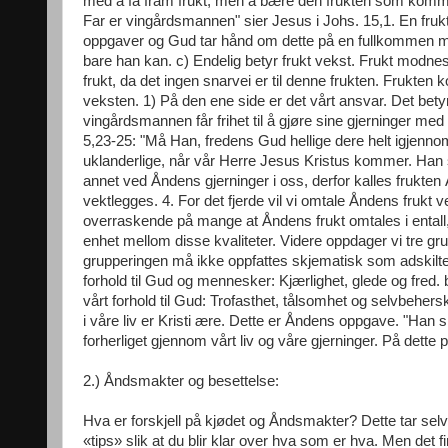
med å få fram frukt, men å bære den frukten som kommer 
Far er vingårdsmannen" sier Jesus i Johs. 15,1. En frukt
oppgaver og Gud tar hånd om dette på en fullkommen må
bare han kan. c) Endelig betyr frukt vekst. Frukt modne
frukt, da det ingen snarvei er til denne frukten. Frukten 
veksten. 1) På den ene side er det vårt ansvar. Det betyr 
vingårdsmannen får frihet til å gjøre sine gjerninger m
5,23-25: "Må Han, fredens Gud hellige dere helt igjenn
uklanderlige, når vår Herre Jesus Kristus kommer. Han s
annet ved Åndens gjerninger i oss, derfor kalles frukte
vektlegges. 4. For det fjerde vil vi omtale Åndens frukt v
overraskende på mange at Åndens frukt omtales i entall,
enhet mellom disse kvaliteter. Videre oppdager vi tre gru
grupperingen må ikke oppfattes skjematisk som adskilte gr
forhold til Gud og mennesker: Kjærlighet, glede og fred. 
vårt forhold til Gud: Trofasthet, tålsomhet og selvbeher
i våre liv er Kristi ære. Dette er Åndens oppgave. "Han sk
forherliget gjennom vårt liv og våre gjerninger. På dette p
2.) Åndsmakter og besettelse:
Hva er forskjell på kjødet og Åndsmakter? Dette tar selvføl
«tips» slik at du blir klar over hva som er hva. Men det f