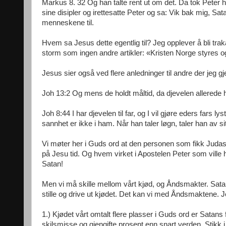
Markus 8. 32 Og han talte rent ut om det. Da tok Peter 
sine disipler og irettesatte Peter og sa: Vik bak mig, Sa
menneskene til.
Hvem sa Jesus dette egentlig til? Jeg opplever å bli traka
storm som ingen andre artikler: «Kristen Norge styres o
Jesus sier også ved flere anledninger til andre der jeg gj
Joh 13:2 Og mens de holdt måltid, da djevelen allerede h
Joh 8:44 I har djevelen til far, og I vil gjøre eders fars
sannhet er ikke i ham. Når han taler løgn, taler han av si
Vi møter her i Guds ord at den personen som fikk Judas 
på Jesu tid. Og hvem virket i Apostelen Peter som ville h
Satan!
Men vi må skille mellom vårt kjød, og Åndsmakter. Sata
stille og drive ut kjødet. Det kan vi med Åndsmaktene. J
1.) Kjødet vårt omtalt flere plasser i Guds ord er Satans
skilsmisse og gjengifte prosent enn snart verden. Stikk i 