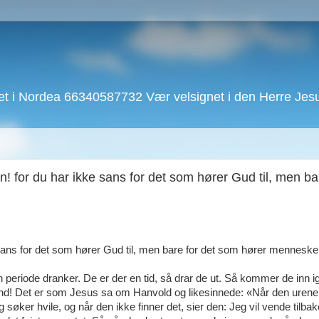
 i Nordea 66340587732 Vær velsignet i den Herre Jesu 
n! for du har ikke sans for det som hører Gud til, men ba
 sans for det som hører Gud til, men bare for det som hører mennesken
riode dranker. De er der en tid, så drar de ut. Så kommer de inn ig
 synd! Det er som Jesus sa om Hanvold og likesinnede: «Når den urene
øker hvile, og når den ikke finner det, sier den: Jeg vil vende tilbake 