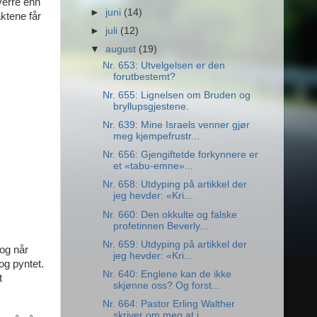
verre enn
►
juni
(14)
ktene får
►
juli
(12)
▼
august
(19)
Nr. 653: Utvelgelsen er den
forutbestemt?
Nr. 655: Lignelsen om Bruden og
bryllupsgjestene.
Nr. 639: Mine Israels venner gjør
meg kjempefrustr...
Nr. 656: Gjengiftetde forkynnere er
et «tabu-emne»...
Nr. 658: Utdyping på artikkel der
jeg hevder: «Kri...
Nr. 660: Den okkulte og falske
profetinnen Beverly...
Nr. 659: Utdyping på artikkel der
 og når
jeg hevder: «Kri...
 og pyntet.
Nr. 640: Englene kan de ikke
t
skjønne oss? Og forst...
Nr. 664: Pastor Erling Walther
skriver om meg at j...