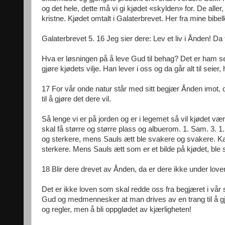
og det hele, dette må vi gi kjødet «skylden» for. De aller, 
kristne. Kjødet omtalt i Galaterbrevet. Her fra mine bib
Galaterbrevet 5. 16 Jeg sier dere: Lev et liv i Ånden! Da 
Hva er løsningen på å leve Gud til behag? Det er ham selv
gjøre kjødets vilje. Han lever i oss og da går alt til seier, 
17 For vår onde natur står med sitt begjær Ånden imot, og 
til å gjøre det dere vil.
Så lenge vi er på jorden og er i legemet så vil kjødet v
skal få større og større plass og albuerom. 1. Sam. 3. 1
og sterkere, mens Sauls ætt ble svakere og svakere. Kam
sterkere. Mens Sauls ætt som er et bilde på kjødet, ble
18 Blir dere drevet av Ånden, da er dere ikke under love
Det er ikke loven som skal redde oss fra begjæret i vår sy
Gud og medmennesker at man drives av en trang til å gjør
og regler, men å bli oppglødet av kjærligheten!