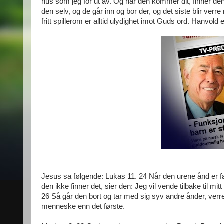
hus som jeg fór ut av. Og når den kommer dit, finner den
den selv, og de går inn og bor der, og det siste blir v
fritt spillerom er alltid ulydighet imot Guds ord. Hanvold
Jesus sa følgende: Lukas 11. 24 Når den urene ånd er fa
den ikke finner det, sier den: Jeg vil vende tilbake til mi
26 Så går den bort og tar med sig syv andre ånder, verre 
menneske enn det første.