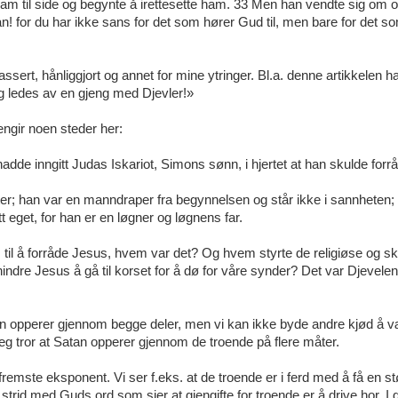
ham til side og begynte å irettesette ham. 33 Men han vendte sig om 
tan! for du har ikke sans for det som hører Gud til, men bare for det s
ssert, hånliggjort og annet for mine ytringer. Bl.a. denne artikkelen h
g ledes av en gjeng med Djevler!»
engir noen steder her:
adde inngitt Judas Iskariot, Simons sønn, i hjertet at han skulde for
 lyster; han var en manndraper fra begynnelsen og står ikke i sannheten; 
tt eget, for han er en løgner og løgnens far.
til å forråde Jesus, hvem var det? Og hvem styrte de religiøse og sk
indre Jesus å gå til korset for å dø for våre synder? Det var Djevelen 
n opperer gjennom begge deler, men vi kan ikke byde andre kjød å v
eg tror at Satan opperer gjennom de troende på flere måter.
 fremste eksponent. Vi ser f.eks. at de troende er i ferd med å få en st
strid med Guds ord som sier at gjengifte for troende er å drive hor. I 