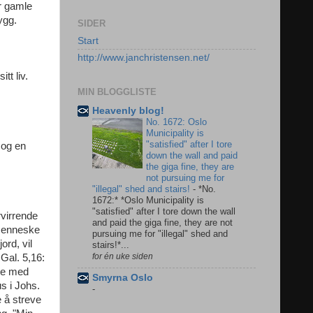
år gamle
ygg.
SIDER
Start
http://www.janchristensen.net/
tt liv.
MIN BLOGGLISTE
Heavenly blog!
No. 1672: Oslo
Municipality is
"satisfied" after I tore
 og en
down the wall and paid
the giga fine, they are
not pursuing me for
"illegal" shed and stairs!
-
*No.
1672:* *Oslo Municipality is
"satisfied" after I tore down the wall
rvirrende
and paid the giga fine, they are not
 menneske
pursuing me for "illegal" shed and
ord, vil
stairs!*...
for én uke siden
 Gal. 5,16:
tte med
Smyrna Oslo
s i Johs.
-
 å streve