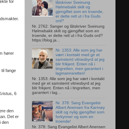
ekte for
låtskriver Sveinung
Hølmebakk skilt og
gjengiftet som en troende,
er dette rett ut i fra Guds
ndsmakter.
ord?
Nr. 2762: Sanger og låtskriver Sveinung
Hølmebakk skilt og gjengiftet som en
troende, er dette rett ut i fra Guds ord?
https://blog.ja...
Nr. 1353: Alle som jeg har
om hører
vært i kontakt med gir et
samstemt vitnesbyrd at jeg
blir frikjent. Enten nå i
tingretten, men garantert i
til fange
lagmannsretten!
Nr. 1353: Alle som jeg har vært i kontakt
med gir et samstemt vitnesbyrd at jeg
blir frikjent. Enten nå i tingretten, men
garantert i lag...
ristus, 6
Nr. 378: Sang Evangelist
Albert Anensen fra Karmøy
være den
skilt og nylig gjengiftet som
tan. Det er
forkynner og som en
troende!
i den
Nr. 378: Sang Evangelist Albert Anensen