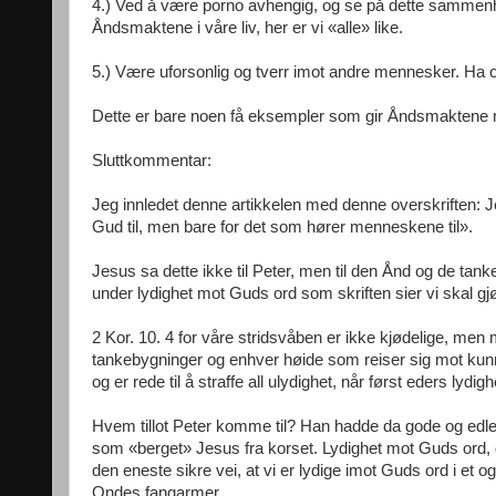
4.) Ved å være porno avhengig, og se på dette sammenhen
Åndsmaktene i våre liv, her er vi «alle» like.
5.) Være uforsonlig og tverr imot andre mennesker. Ha o
Dette er bare noen få eksempler som gir Åndsmaktene mul
Sluttkommentar:
Jeg innledet denne artikkelen med denne overskriften: Je
Gud til, men bare for det som hører menneskene til».
Jesus sa dette ikke til Peter, men til den Ånd og de tan
under lydighet mot Guds ord som skriften sier vi skal gj
2 Kor. 10. 4 for våre stridsvåben er ikke kjødelige, men m
tankebygninger og enhver høide som reiser sig mot kunn
og er rede til å straffe all ulydighet, når først eders lydig
Hvem tillot Peter komme til? Han hadde da gode og edle h
som «berget» Jesus fra korset. Lydighet mot Guds ord, de
den eneste sikre vei, at vi er lydige imot Guds ord i et og 
Ondes fangarmer.