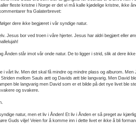
aller fleste kristne i Norge er det vi må kalle kjødelige kristne, ikke ån
elkommentarer fra Galaterbrevet:
følger dere ikke begjæret i vår syndige natur.
. Jesus bor ved troen i våre hjerter. Jesus har aldri begjært eller øn
hallelujah!
Ånden står imot vår onde natur. De to ligger i strid, slik at dere ikke 
ære i vårt liv. Men det skal få mindre og mindre plass og alburom. Men
. Striden mellom Sauls ætt og Davids ætt ble langvarig. Men David bl
pen ble langvarig men David som er et bilde på det nye livet ble st
 svakere og svakere.
n.
ndige natur, men et liv i Ånden! Et liv i Ånden er så preget av kjærligh
e Guds vilje! Veien for å komme inn i dette livet er ikke å bli forma