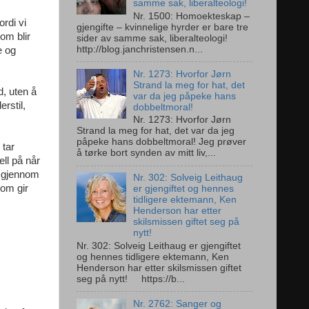
samme sak, liberalteologi!
Nr. 1500: Homoekteskap –
rdi vi
gjengifte – kvinnelige hyrder er bare tre
om blir
sider av samme sak, liberalteologi!
http://blog.janchristensen.n...
e og
Nr. 1273: Hvorfor Jørn
Strand la meg for hat, det
d, uten å
var da jeg påpeke hans
erstil,
dobbeltmoral!
Nr. 1273: Hvorfor Jørn
Strand la meg for hat, det var da jeg
påpeke hans dobbeltmoral! Jeg prøver
 tar
å tørke bort synden av mitt liv,...
ell på når
g gjennom
Nr. 302: Solveig Leithaug
som gir
er gjengiftet og hennes
tidligere ektemann, Ken
Henderson har etter
skilsmissen giftet seg på
nytt!
Nr. 302: Solveig Leithaug er gjengiftet
og hennes tidligere ektemann, Ken
Henderson har etter skilsmissen giftet
seg på nytt! https://b...
Nr. 2762: Sanger og