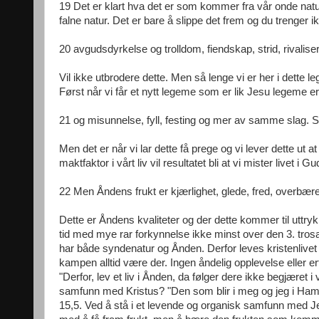
19 Det er klart hva det er som kommer fra vår onde natur
falne natur. Det er bare å slippe det frem og du trenger i
20 avgudsdyrkelse og trolldom, fiendskap, strid, rivaliser
Vil ikke utbrodere dette. Men så lenge vi er her i dette le
Først når vi får et nytt legeme som er lik Jesu legeme er 
21 og misunnelse, fyll, festing og mer av samme slag. So
Men det er når vi lar dette få prege og vi lever dette ut
maktfaktor i vårt liv vil resultatet bli at vi mister livet i
22 Men Åndens frukt er kjærlighet, glede, fred, overbæren
Dette er Åndens kvaliteter og der dette kommer til uttrykk
tid med mye rar forkynnelse ikke minst over den 3. trosar
har både syndenatur og Ånden. Derfor leves kristenlivet 
kampen alltid være der. Ingen åndelig opplevelse eller er
"Derfor, lev et liv i Ånden, da følger dere ikke begjæret i
samfunn med Kristus? "Den som blir i meg og jeg i Ham,
15,5. Ved å stå i et levende og organisk samfunn med Je