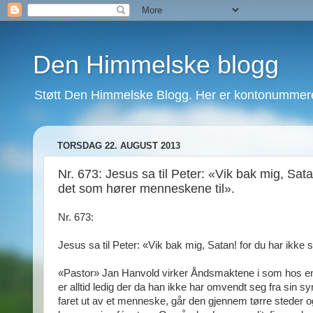
Den Himmelske blogg
Støtt Den Himmelske Blogg. Her er kontonummeret
TORSDAG 22. AUGUST 2013
Nr. 673: Jesus sa til Peter: «Vik bak mig, Sata
det som hører menneskene til».
Nr. 673:
Jesus sa til Peter: «Vik bak mig, Satan! for du har ikke
«Pastor» Jan Hanvold virker Åndsmaktene i som hos en pe
er alltid ledig der da han ikke har omvendt seg fra sin
faret ut av et menneske, går den gjennem tørre steder og s