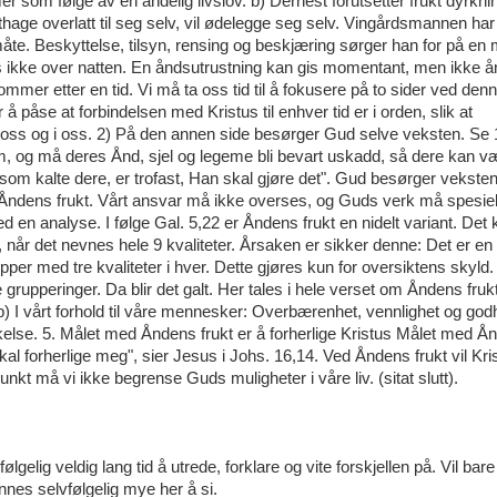
som følge av en åndelig livslov. b) Dernest forutsetter frukt dyrkni
hage overlatt til seg selv, vil ødelegge seg selv. Vingårdsmannen har
te. Beskyttelse, tilsyn, rensing og beskjæring sørger han for på en
s ikke over natten. En åndsutrustning kan gis momentant, men ikke å
kommer etter en tid. Vi må ta oss tid til å fokusere på to sider ved den
å påse at forbindelsen med Kristus til enhver tid er i orden, slik at
ed oss og i oss. 2) På den annen side besørger Gud selve veksten. Se 
om, og må deres Ånd, sjel og legeme bli bevart uskadd, så dere kan v
om kalte dere, er trofast, Han skal gjøre det". Gud besørger veksten
n Åndens frukt. Vårt ansvar må ikke overses, og Guds verk må spesiel
ed en analyse. I følge Gal. 5,22 er Åndens frukt en nidelt variant. Det 
 når det nevnes hele 9 kvaliteter. Årsaken er sikker denne: Det er en
pper med tre kvaliteter i hver. Dette gjøres kun for oversiktens skyld
upperinger. Da blir det galt. Her tales i hele verset om Åndens frukt.
b) I vårt forhold til våre mennesker: Overbærenhet, vennlighet og godh
skelse. 5. Målet med Åndens frukt er å forherlige Kristus Målet med Å
al forherlige meg", sier Jesus i Johs. 16,14. Ved Åndens frukt vil Kris
unkt må vi ikke begrense Guds muligheter i våre liv. (sitat slutt).
gelig veldig lang tid å utrede, forklare og vite forskjellen på. Vil bare
innes selvfølgelig mye her å si.