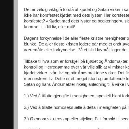
Det er veldig viktig å forstå at kjødet og Satan virker i
ikke har korsfestet kjødet med dets lyster. Har korsfeste
korsfestet? «Kjødet med dets lyster og begjæringer», sier 
komme til i ditt liv, eller mitt!
Dagens forkynnelse i de aller fleste kristne menigheter og 
blunke. De aller fleste kristen ledere går med et ondt øye 
væremåte eller forkynnelse. På et slikt lavmål ligger det 
Tilbake til hva som er forskjell på kjødet og Åndsmakter
kontroll og Herredømme over vår vilje slik at vi mister kon
kjødet virker i vårt liv, og når Åndsmaktene virker. Det 
menneskers liv. Dette er et meget stort og omfattende
Satan og hans Åndsmakter rikelig anledning til å virke i 
1.) Ved å tillatte gjengifte i menigheten, spesielt blant fo
2.) Ved å tillatte homoseksuelle å delta i menigheten på li
3.) Økonomisk utroskap eller stjeling. Feil forhold til pen