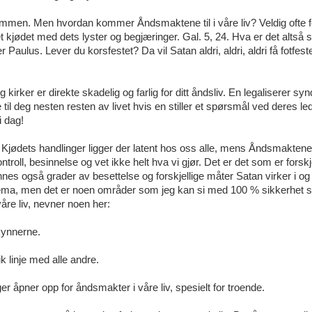
 sammen. Men hvordan kommer Åndsmaktene til i våre liv? Veldig ofte fo
t kjødet med dets lyster og begjæringer. Gal. 5, 24. Hva er det altså s
Paulus. Lever du korsfestet? Da vil Satan aldri, aldri, aldri få fotfest
kirker er direkte skadelig og farlig for ditt åndsliv. En legaliserer syn
til deg nesten resten av livet hvis en stiller et spørsmål ved deres led
i dag!
. Kjødets handlinger ligger der latent hos oss alle, mens Åndsmaktene
troll, besinnelse og vet ikke helt hva vi gjør. Det er det som er forskj
finnes også grader av besettelse og forskjellige måter Satan virker i o
 tema, men det er noen områder som jeg kan si med 100 % sikkerhet 
våre liv, nevner noen her:
rkynnerne.
k linje med alle andre.
ger åpner opp for åndsmakter i våre liv, spesielt for troende.