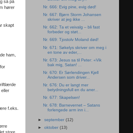
og så på
Nr. 666: Evig pine, evig død!
om hører
Nr. 667: Bjørn Storm Johansen
skriver at jeg ikke ...
ar skapt
Nr. 662: Ta et veivalg – bli fast
forbeder og støt...
Nr. 669: Tjostolv Moland død!
Nr. 671: Søkelys skriver om meg i
en tone av eder,...
råde ham,
Nr. 673: Jesus sa til Peter: «Vik
bak mig, Satan! ...
for
Nr. 670: Er Sørlendingen Kjell
Andersen som driver...
riftlærde
Nr. 676: Du er langt mer
betydningsfull en du aner...
eller
Nr. 677: Skapelsen!
Nr. 678: Barnevernet – Satans
ære f.eks.
forlengede arm inn i...
►
september
(12)
ørre
►
oktober
(13)
det store