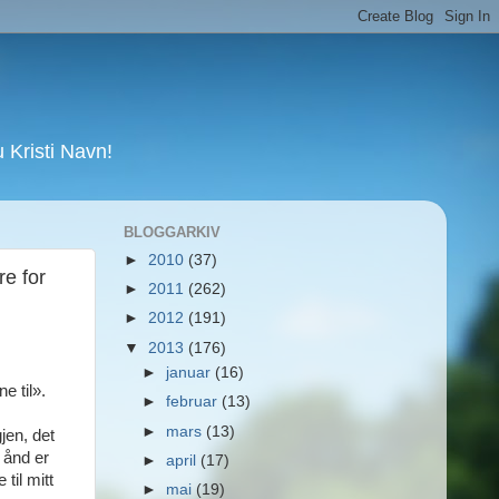
Kristi Navn!
BLOGGARKIV
►
2010
(37)
re for
►
2011
(262)
►
2012
(191)
▼
2013
(176)
►
januar
(16)
e til».
►
februar
(13)
►
mars
(13)
jen, det
 ånd er
►
april
(17)
til mitt
►
mai
(19)