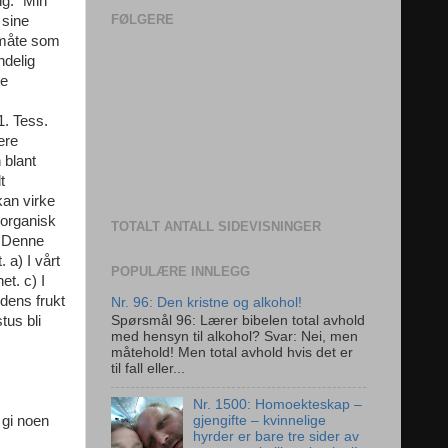
ng. "Min
FØLGERE
 sine
 måte som
ndelig
ne
1. Tess.
ære
 blant
t
kan virke
 organisk
TOTALT ANTALL SIDEVISNINGER
. Denne
 a) I vårt
POPULÆRE INNLEGG
et. c) I
ndens frukt
Nr. 96: Den kristne og alkohol!
tus bli
Spørsmål 96: Lærer bibelen total avhold
med hensyn til alkohol? Svar: Nei, men
måtehold! Men total avhold hvis det er
til fall eller...
Nr. 1500: Homoekteskap –
 gi noen
gjengifte – kvinnelige
hyrder er bare tre sider av