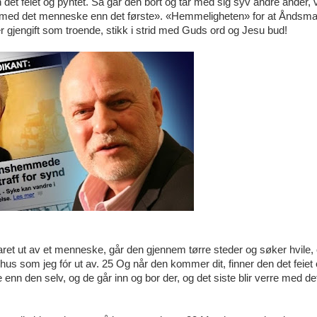
 det feiet og pyntet. Så går den bort og tar med sig syv andre ånder, 
erre med det menneske enn det første». «Hemmeligheten» for at Åndsma
 er gjengift som troende, stikk i strid med Guds ord og Jesu bud!
ret ut av et menneske, går den gjennem tørre steder og søker hvile,
tt hus som jeg fór ut av. 25 Og når den kommer dit, finner den det feiet
enn den selv, og de går inn og bor der, og det siste blir verre med de