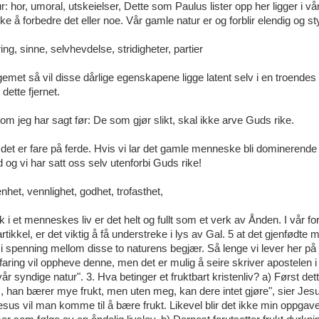
: hor, umoral, utskeielser, Dette som Paulus lister opp her ligger i v
kke å forbedre det eller noe. Vår gamle natur er og forblir elendig og st
ing, sinne, selvhevdelse, stridigheter, partier
gemet så vil disse dårlige egenskapene ligge latent selv i en troendes si
dette fjernet.
m jeg har sagt før: De som gjør slikt, skal ikke arve Guds rike.
 at det er fare på ferde. Hvis vi lar det gamle menneske bli dominerende
 Gud og vi har satt oss selv utenforbi Guds rike!
het, vennlighet, godhet, trofasthet,
 i et menneskes liv er det helt og fullt som et verk av Ånden. I vår fo
tikkel, er det viktig å få understreke i lys av Gal. 5 at det gjenfødte
i spenning mellom disse to naturens begjær. Så lenge vi lever her på j
faring vil oppheve denne, men det er mulig å seire skriver apostelen i
 vår syndige natur". 3. Hva betinger et fruktbart kristenliv? a) Først de
 han bærer mye frukt, men uten meg, kan dere intet gjøre", sier Jesu
sus vil man komme til å bære frukt. Likevel blir det ikke min oppgave