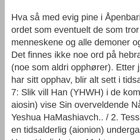
Hva så med evig pine i Åpenbar
ordet som eventuelt de som tror 
menneskene og alle demoner og S
Det finnes ikke noe ord på hebra
(noe som aldri opphører). Etter 
har sitt opphav, blir alt sett i tids
7: Slik vill Han (YHWH) i de kom
aiosin) vise Sin overveldende 
Yeshua HaMashiavch.. / 2. Tess. 
en tidsalderlig (aionion) underg