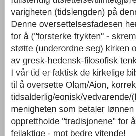
varigheten (tidslengden) på den
Denne oversettelsesfadesen heng
for å ("forsterke frykten" - skre
støtte (underordne seg) kirken o
av gresk-hedensk-filosofisk ten
I vår tid er faktisk de kirkelige 
til å oversette Olam/Aion, korrek
tidsalderlig/eonisk/vedvarende/(
menigheten som betaler lønnen 
opprettholde "tradisjonene" for 
feilaktige - mot bedre vitende!