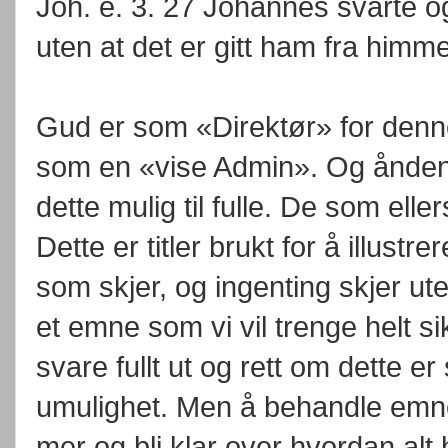
Joh. e. 3. 27 Johannes svarte o
uten at det er gitt ham fra himm
Gud er som «Direktør» for denn
som en «vise Admin». Og ånden 
dette mulig til fulle. De som elle
Dette er titler brukt for å illustr
som skjer, og ingenting skjer uten
et emne som vi vil trenge helt s
svare fullt ut og rett om dette e
umulighet. Men å behandle emne 
mer og bli klar over hvordan al