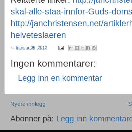
skal-alle-staa-innfor-Guds-doms
http://janchristensen.net/artik
helveteslaeren
kl.
februar 06, 2012
Ingen kommentarer:
Legg inn en kommentar
Nyere innlegg
S
Abonner på:
Legg inn kommentare