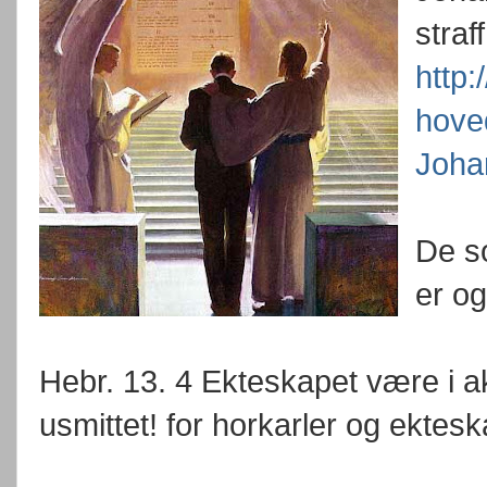
straff
http:
hove
Joha
De so
er og
Hebr. 13. 4 Ekteskapet være i a
usmittet! for horkarler og ekte