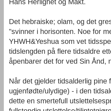
Hans Herlighet og Makt.
Det hebraiske; olam, og det gre
"svinner i horisonten. Noe for 
YHWH&Yeshua som vet tidsspenne
tidslengden på flere tidsaldre e
åpenbarer det for ved Sin Ånd, n
Når det gjelder tidsalderlig pine
ugjenfødte/ulydige) - i den tidsa
dette en smertefull utslettelsesp
fullstendig utslettelse/tilintetg