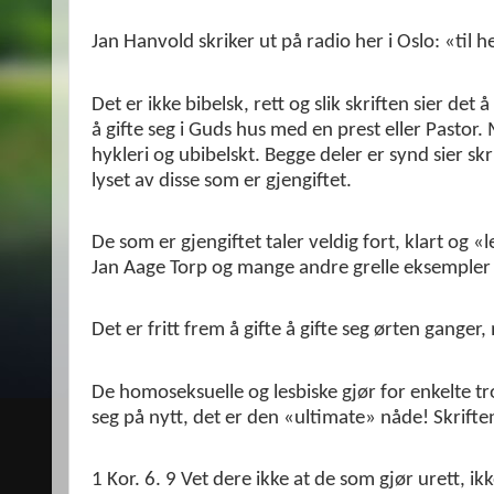
Jan Hanvold skriker ut på radio her i Oslo: «til h
Det er ikke bibelsk, rett og slik skriften sier det
å gifte seg i Guds hus med en prest eller Pastor.
hykleri og ubibelskt. Begge deler er synd sier skr
lyset av disse som er gjengiftet.
De som er gjengiftet taler veldig fort, klart og 
Jan Aage Torp og mange andre grelle eksempler 
Det er fritt frem å gifte å gifte seg ørten ganger
De homoseksuelle og lesbiske gjør for enkelte t
seg på nytt, det er den «ultimate» nåde! Skriften
1 Kor. 6. 9 Vet dere ikke at de som gjør urett, ik