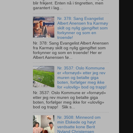
blir frikjent. Enten nå i tingretten, men
garantert i lag...
Nr. 378: Sang Evangelist
Albert Anensen fra Karmøy
skilt og nylig gjengiftet som
forkynner og som en
troende!
Nr. 378: Sang Evangelist Albert Anensen
fra Karmøy skilt og nylig gjengiftet som
forkynner og som en troende! Her er
Albert Aanensen fø...
Nr. 3537: Oslo Kommune
er «fornøyd» etter jeg rev
muren og betalte giga
boten, forfølger meg ikke
for «ulovlig» bod og trapp!
Nr. 3537: Oslo Kommune er «fornøyd»
etter jeg rev muren og betalte giga
boten, forfølger meg ikke for «ulovlig»
bod og trapp! Slik s...
Nr. 3508: Minneord om
min Elskede og høyt
verdsatte kone Berit
Nyland Christensen