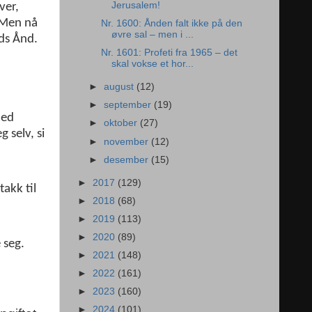
Jerusalem!
ver,
. Men nå
Nr. 1600: Ånden falt ikke på den
øvre sal – men i ...
uds Ånd.
Nr. 1601: Profeti fra 1965 – det
skal vokse et hor...
►
august
(12)
►
september
(19)
med
►
oktober
(27)
 selv, si
►
november
(12)
►
desember
(15)
►
2017
(129)
takk til
►
2018
(68)
►
2019
(113)
►
2020
(89)
 seg.
►
2021
(148)
►
2022
(161)
►
2023
(160)
►
2024
(101)