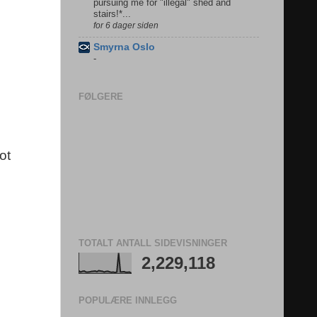
pursuing me for "illegal" shed and
stairs!*...
for 6 dager siden
Smyrna Oslo
-
FØLGERE
ot
TOTALT ANTALL SIDEVISNINGER
2,229,118
POPULÆRE INNLEGG