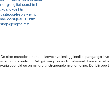
m-er-gjengiftet-som.html
i-gar-til-de.html
alitet-og-lespisk-liv.html
ar-lov-si-ja-til_12.html
skap-gjengifte.html
 De siste månedene har du skrevet nye innlegg inntil et par ganger hve
 siden forrige innlegg. Det gjør meg nesten litt bekymret. Pauser er allti
ngvarig opphold og en mindre anstrengende nyorientering. Det blir opp ti