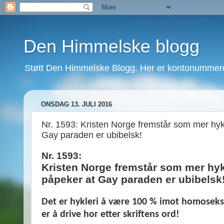
Den Himmelske blogg
Støtt Den Himmelske Blogg. Her er kontonummeret
ONSDAG 13. JULI 2016
Nr. 1593: Kristen Norge fremstår som mer hy
Gay paraden er ubibelsk!
Nr. 1593:
Kristen Norge fremstår som mer hy
påpeker at Gay paraden er ubibelsk
Det er hykleri å være 100 % imot homoseksu
er å drive hor etter skriftens ord!