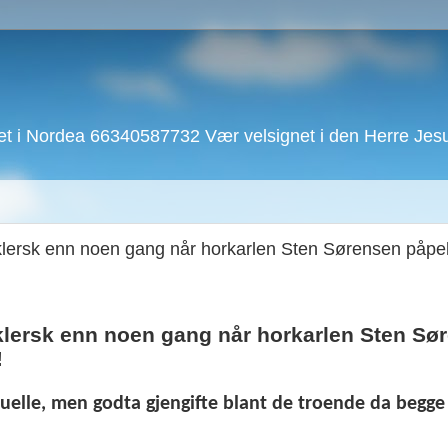
 i Nordea 66340587732 Vær velsignet i den Herre Jesu 
klersk enn noen gang når horkarlen Sten Sørensen påpe
klersk enn noen gang når horkarlen Sten Sø
!
elle, men godta gjengifte blant de troende da begge