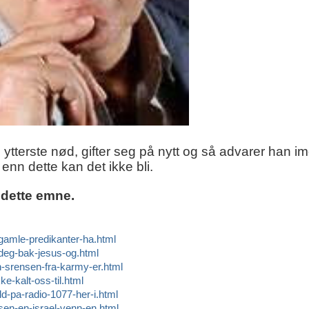
 ytterste nød, gifter seg på nytt og så advarer han im
 enn dette kan det ikke bli.
 dette emne.
l-gamle-predikanter-ha.html
-deg-bak-jesus-og.html
en-srensen-fra-karmy-er.html
ke-kalt-oss-til.html
ld-pa-radio-1077-her-i.html
nsen-en-israel-venn-en.html