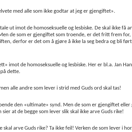
elvete med alle som ikke godtar at jeg er gjengiftet».
 å tale ut imot de homoseksuelle og lesbiske. De skal ikke få 
 Men de som er gjengiftet som troende, er det fritt frem for,
iften, derfor er det om å gjøre å ikke la seg bedra og bli før
«lett» imot de homoseksuelle og lesbiske. Her er bl.a. Jan Ha
på dette.
, men alle andre som lever i strid med Guds ord skal tas!
roende den «ultimate» synd. Men de som er gjengiftet eller 
 sier at de begge som lever slik skal ikke arve Guds rike!
ke skal arve Guds rike? Ta ikke feil! Verken de som lever i hor