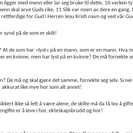
ligger med menn eller lar seg bruke til dette, 10 verken ty
menn skal arve Guds rike. 11 Slik var noen av dere en gang
 ja, rettferdige for Gud i Herren Jesu Kristi navn og ved vår G
r synd på de som er skilt!
n? At de som har «lyst» på en mann, som er en mann. Hva 
 en kvinne, men har lyst på en kvinne? De må fornekte seg
en? De må og skal gjøre det samme, fornekte seg selv. Si nei 
er akkurat like mye hor som alt annet!
rt ikke så lett å være alene, de skilte må da få lov å gifte
jengifte er å leve i hor, ekteskapsbrudd og hor!