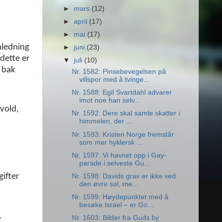
►
mars
(12)
►
april
(17)
►
mai
(17)
anledning
►
juni
(23)
 dette er
▼
juli
(10)
t bak
Nr. 1582: Pinsebevegelsen på
villspor med å tvinge...
Nr. 1588: Egil Svartdahl advarer
imot noe han selv...
nvold,
Nr. 1592: Dere skal samle skatter i
himmelen, der ...
Nr. 1593: Kristen Norge fremstår
som mer hyklersk ...
Nr. 1597: Vi havnet opp i Gay-
parade i selveste Gu...
gifter
Nr. 1598: Davids grav er ikke ved
den øvre sal, me...
Nr. 1599: Høydepunktet med å
besøke Israel – er Go...
,
Nr. 1603: Bilder fra Guds by