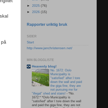
ngiftet
►
2025
(76)
►
2026
(15)
skal
Rapporter uriktig bruk
SIDER
e på
Start
http://www.janchristensen.net/
MIN BLOGGLISTE
Heavenly blog!
No. 1672: Oslo
Municipality is
"satisfied" after I tore
down the wall and paid
the giga fine, they are
not pursuing me for
"illegal" shed and stairs!
-
*No.
1672:* *Oslo Municipality is
"satisfied" after I tore down the wall
and paid the giga fine, they are not