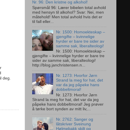
Nr. 96: Den kristne og alkohol!
Spørsmål 96: Lærer bibelen total avhold
med hensyn til alkohol? Svar: Nei, men
måtehold! Men total avhold hvis det er
til fall eller...
Nr. 1500: Homoekteskap –
gjengifte – kvinnelige
hyrder er bare tre sider av
samme sak, liberalteologi!
Nr. 1500: Homoekteskap –
gjengifte – kvinnelige hyrder er bare tre
sider av samme sak, liberalteologi!
http://blog.janchristensen.n...
r
d
Nr. 1273: Hvorfor Jørn
l deg.
Strand la meg for hat, det
var da jeg påpeke hans
dobbeltmoral!
Nr. 1273: Hvorfor Jørn
Strand la meg for hat, det var da jeg
påpeke hans dobbeltmoral! Jeg prøver
å tørke bort synden av mitt liv,...
Nr. 2762: Sanger og
låtskriver Sveinung
Hølmebakk skilt og