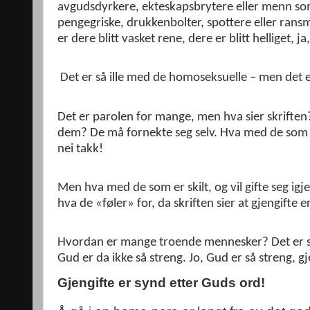
avgudsdyrkere, ekteskapsbrytere eller menn som 
pengegriske, drukkenbolter, spottere eller rans
er dere blitt vasket rene, dere er blitt helliget,
Det er så ille med de homoseksuelle – men det e
Det er parolen for mange, men hva sier skrifte
dem? De må fornekte seg selv. Hva med de som er
nei takk!
Men hva med de som er skilt, og vil gifte seg igj
hva de «føler» for, da skriften sier at gjengifte 
Hvordan er mange troende mennesker? Det er sikke
Gud er da ikke så streng. Jo, Gud er så streng, g
Gjengifte er synd etter Guds ord!