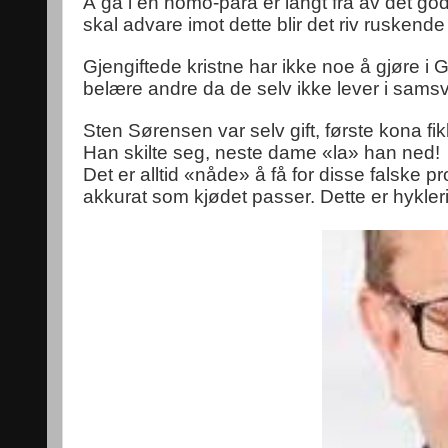
Å gå i en homo-para er langt fra av det go
skal advare imot dette blir det riv ruskende 
Gjengiftede kristne har ikke noe å gjøre 
belære andre da de selv ikke lever i samsv
Sten Sørensen var selv gift, første kona f
Han skilte seg, neste dame «la» han ned!
Det er alltid «nåde» å få for disse falske pr
akkurat som kjødet passer. Dette er hykleri ve