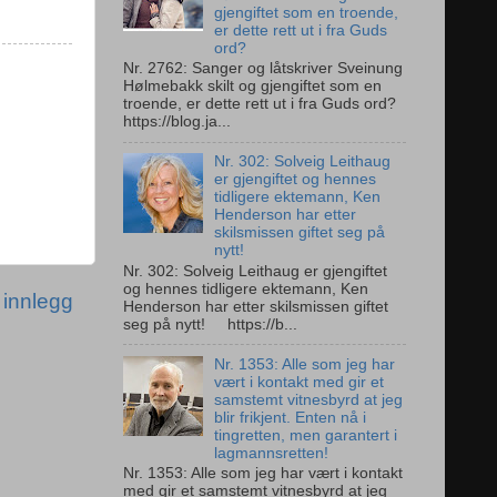
gjengiftet som en troende,
er dette rett ut i fra Guds
ord?
Nr. 2762: Sanger og låtskriver Sveinung
Hølmebakk skilt og gjengiftet som en
troende, er dette rett ut i fra Guds ord?
https://blog.ja...
Nr. 302: Solveig Leithaug
er gjengiftet og hennes
tidligere ektemann, Ken
Henderson har etter
skilsmissen giftet seg på
nytt!
Nr. 302: Solveig Leithaug er gjengiftet
og hennes tidligere ektemann, Ken
 innlegg
Henderson har etter skilsmissen giftet
seg på nytt! https://b...
Nr. 1353: Alle som jeg har
vært i kontakt med gir et
samstemt vitnesbyrd at jeg
blir frikjent. Enten nå i
tingretten, men garantert i
lagmannsretten!
Nr. 1353: Alle som jeg har vært i kontakt
med gir et samstemt vitnesbyrd at jeg