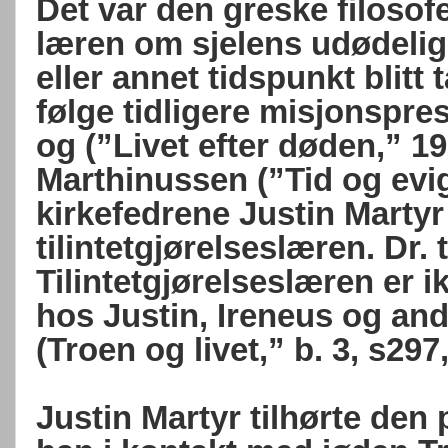
Det var den greske filoso
læren om sjelens udødelig
eller annet tidspunkt blitt t
følge tidligere misjonspre
og (”Livet efter døden,” 19
Marthinussen (”Tid og evig
kirkefedrene Justin Martyr
tilintetgjørelseslæren. Dr. 
Tilintetgjørelseslæren er i
hos Justin, Ireneus og an
(Troen og livet,” b. 3, s297
Justin Martyr tilhørte den