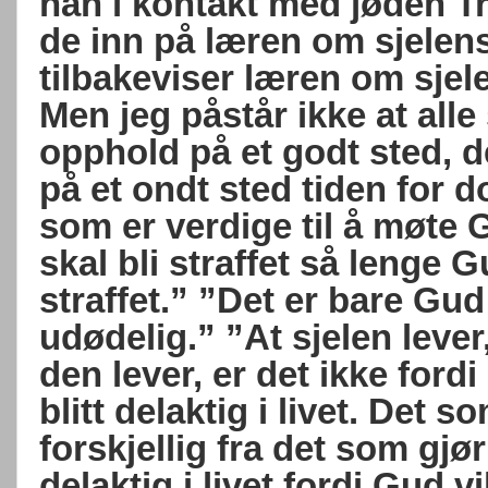
han i kontakt med jøden 
de inn på læren om sjelen
tilbakeviser læren om sjel
Men jeg påstår ikke at alle
opphold på et godt sted, d
på et ondt sted tiden for
som er verdige til å møte 
skal bli straffet så lenge G
straffet.” ”Det er bare Gu
udødelig.” ”At sjelen leve
den lever, er det ikke fordi
blitt delaktig i livet. Det so
forskjellig fra det som gjør
delaktig i livet fordi Gud v