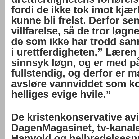
fordi de ikke tok imot kjær
kunne bli frelst. Derfor s
villfarelse, så de tror løgne
de som ikke har trodd san
i urettferdigheten,” Læren
sinnsyk løgn, og er med p
fullstendig, og derfor er ma
avsløre vannviddet som ko
helliges evige hvile.”
De kristenkonservative av
DagenMagasinet, tv-kanal
Hanvold og helbredelsesp