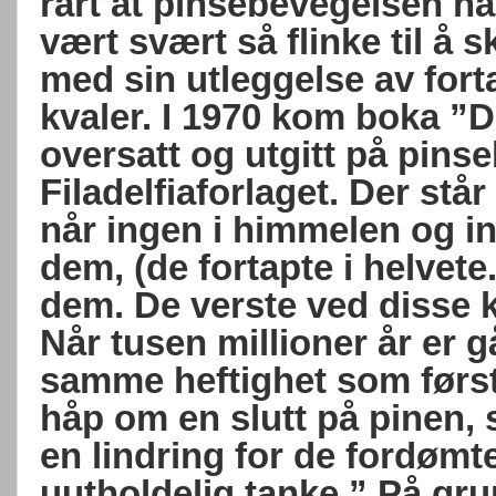
rart at pinsebevegelsen ha
vært svært så flinke til å
med sin utleggelse av fort
kvaler. I 1970 kom boka ”De
oversatt og utgitt på pins
Filadelfiaforlaget. Der står
når ingen i himmelen og i
dem, (de fortapte i helvete
dem. De verste ved disse kv
Når tusen millioner år er gå
samme heftighet som førs
håp om en slutt på pinen, 
en lindring for de fordømte
uutholdelig tanke.” På gr