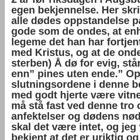
egen bekjennelse. Her skriv
alle dødes oppstandelse 
gode som de ondes, at enhv
legeme det han har fortjent
med Kristus, og at de onde 
sterben) Å dø for evig, st
enn” pines uten ende.” Op
slutningsordene i denne be
med godt hjerte være vitne
må stå fast ved denne tro 
anfektelser og dødens nød 
skal det være intet, og jeg 
bekjent at det er uriktig og