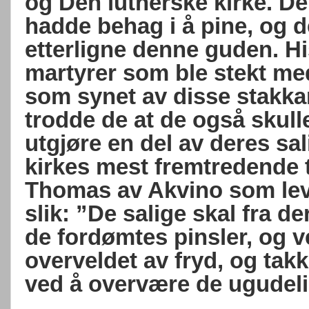
og Den lutherske kirke. D
hadde behag i å pine, og d
etterligne denne guden. Hi
martyrer som ble stekt me
som synet av disse stakka
trodde de at de også skull
utgjøre en del av deres sa
kirkes mest fremtredende t
Thomas av Akvino som levd
slik: ”De salige skal fra d
de fordømtes pinsler, og v
overveldet av fryd, og tak
ved å overvære de ugudeli