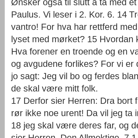
Ønsker også til slutt å ta med e
Paulus. Vi leser i 2. Kor. 6. 14
vantro! For hva har rettferd med
lyset med mørket? 15 Hvordan k
Hva forener en troende og en 
og avgudene forlikes? For vi e
jo sagt: Jeg vil bo og ferdes bl
de skal være mitt folk.
17 Derfor sier Herren: Dra bort f
rør ikke noe urent! Da vil jeg ta 
18 jeg skal være deres far, og 
sier Herren, Den Allmektige. 7.1