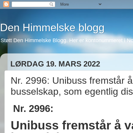
Den Himmelske blogg
Støtt Den Himmelske Blogg. Her er kontonummeret i No
LØRDAG 19. MARS 2022
Nr. 2996: Unibuss fremstår å
busselskap, som egentlig disk
Nr. 2996:
Unibuss fremstår å v