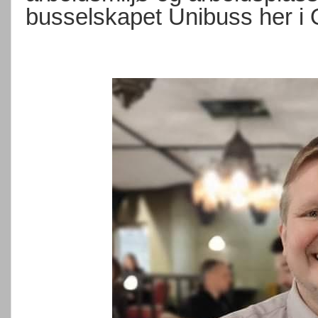
busselskapet Unibuss her i O