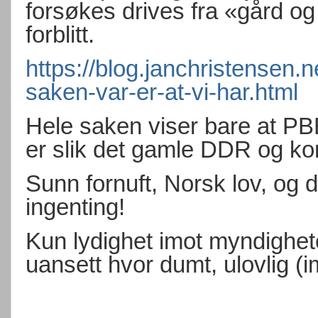
forsøkes drives fra «gård og 
forblitt.
https://blog.janchristensen.
saken-var-er-at-vi-har.html
Hele saken viser bare at PBE
er slik det gamle DDR og k
Sunn fornuft, Norsk lov, og d
ingenting!
Kun lydighet imot myndighet
uansett hvor dumt, ulovlig (i