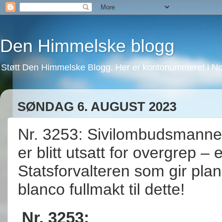
Den Himmelske blogg
Støtt Den Himmelske Blogg. Her er kontonummeret i No
SØNDAG 6. AUGUST 2023
Nr. 3253: Sivilombudsmannen
er blitt utsatt for overgrep –
Statsforvalteren som gir pla
blanco fullmakt til dette!
Nr. 3253: