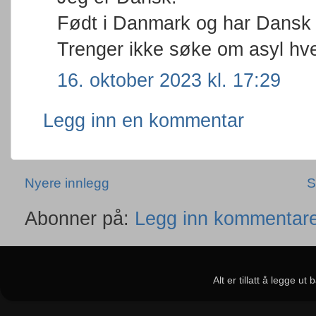
Født i Danmark og har Dansk
Trenger ikke søke om asyl hver
16. oktober 2023 kl. 17:29
Legg inn en kommentar
Nyere innlegg
S
Abonner på:
Legg inn kommentare
Alt er tillatt å legge u