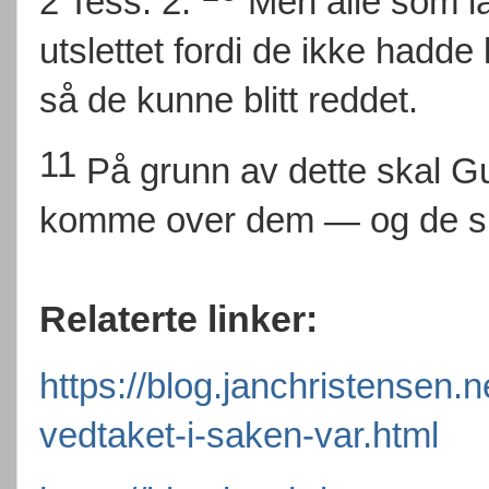
2 Tess. 2.
Men alle som lar
utslettet fordi de ikke hadde 
så de kunne blitt reddet.
11
På grunn av dette skal Gu
komme over dem — og de ska
Relaterte linker:
https://blog.janchristensen.
vedtaket-i-saken-var.html