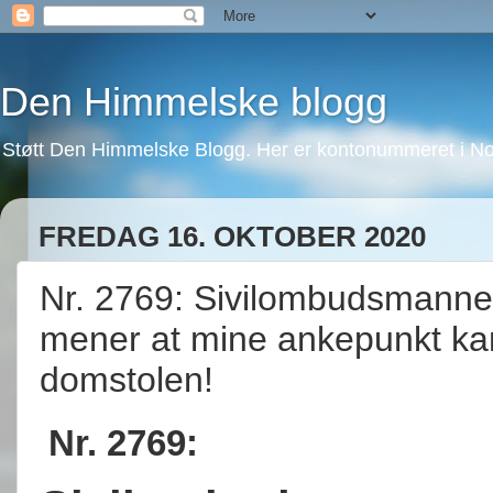
Den Himmelske blogg
Støtt Den Himmelske Blogg. Her er kontonummeret i No
FREDAG 16. OKTOBER 2020
Nr. 2769: Sivilombudsmannen 
mener at mine ankepunkt kan
domstolen!
Nr. 2769: