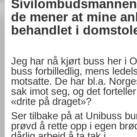
Sivilombudsmannen vi
de mener at mine an
behandlet i domstol
Jeg har nå kjørt buss her i O
buss forbilledlig, mens ledel
motsatte. De har bl.a. Norge
sak imot seg, og det fortell
«drite på draget»?
Ser tilbake på at Unibuss bur
prøvd å rette opp i egen brø
dårlig arbeid å ta tak i.