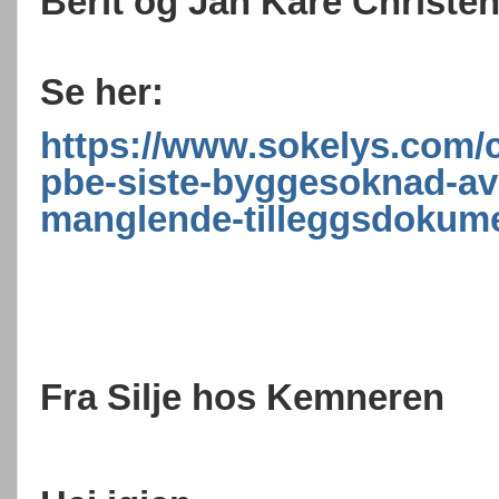
Berit og Jan Kåre Christe
Se her:
https://www.sokelys.com/c
pbe-siste-byggesoknad-avs
manglende-tilleggsdokum
Fra Silje hos Kemneren