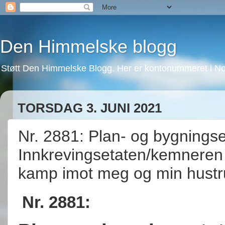
Den Himmelske blogg
Støtt Den Himmelske Blogg. Her er kontonummeret i No
TORSDAG 3. JUNI 2021
Nr. 2881: Plan- og bygnings
Innkrevingsetaten/kemneren 
kamp imot meg og min hustr
Nr. 2881: