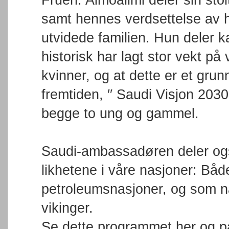
Fruen. Almoalimi deler sin sto
samt hennes verdsettelse av
utvidede familien. Hun deler 
historisk har lagt stor vekt på
kvinner, og at dette er et grunn
fremtiden, ′′ Saudi Visjon 203
begge to ung og gammel.
Saudi-ambassadøren deler også
likhetene i våre nasjoner: B
petroleumsnasjoner, og som n
vikinger.
Se dette programmet her og p