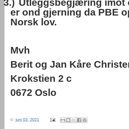
3.)
Utleggsbegjæring imot o
er ond gjerning da PBE o
Norsk lov.
Mvh
Berit og Jan Kåre Christ
Krokstien 2 c
0672 Oslo
kl.
juni 03, 2021