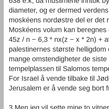
638 e.k, da muslimene inntok b
diameter, og er dermed verden
moskéens nordøstre del er det r
Moskéens volum kan beregnes e
45z / n − 6,3 * nx(z − x * 2n) + 
palestinernes største helligdom 
mange omstendigheter de siste
tempelplassen til Salomos tempe
For Israel å vende tilbake til 
Jerusalem er å vende seg bort f
3 Men jeg vil sette mine to vitner