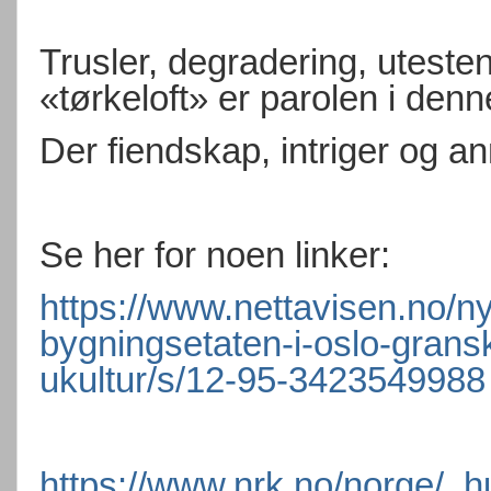
Trusler, degradering, utesten
«tørkeloft» er parolen i denn
Der fiendskap, intriger og an
Se her for noen linker:
https://www.nettavisen.no/ny
bygningsetaten-i-oslo-grans
ukultur/s/12-95-3423549988
https://www.nrk.no/norge/_h