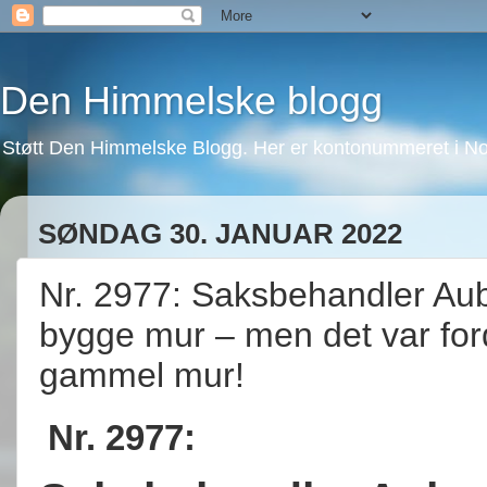
Den Himmelske blogg
Støtt Den Himmelske Blogg. Her er kontonummeret i No
SØNDAG 30. JANUAR 2022
Nr. 2977: Saksbehandler Aube
bygge mur – men det var ford
gammel mur!
Nr. 2977: