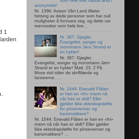
som hele livet hadde levd i
anonymitet!
Nr. 1396: Avisen Vårt Land tillater
hetsing av døde personer som har null
muligheter å forsvare seg, og dette var
mennesker som hele live...
d 1
Nr. 387: Gjøgler,
ndarden
Evangelist, sanger og
moromann Jørn Strand er
en hykler!
Nr. 387: Gjøgler,
Evangelist, sanger og moromann Jørn
Strand er en hykler! Matt. 23. 2 På
Mose stol sitter de skriftlærde og
fariseerne. ...
Nr. 1544: Enevald Flåten
n.
er han en «fri» mann nå
når han er skilt? Eller
gjelder ikke ekteskapsløfte
for pinsevenner og
karismatikere?
Nr. 1544: Enevald Flåten er han en «fri»
mann nå når han er skilt? Eller gjelder
ikke ekteskapsløfte for pinsevenner og
karismatikere? ...