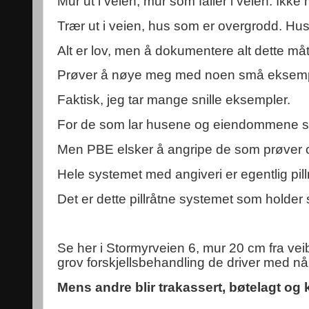
Mur ut i veien, mur som faller i veien. Ikke
Trær ut i veien, hus som er overgrodd. Hus 
Alt er lov, men å dokumentere alt dette må
Prøver å nøye meg med noen små eksempler
Faktisk, jeg tar mange snille eksempler.
For de som lar husene og eiendommene stå
Men PBE elsker å angripe de som prøver og
Hele systemet med angiveri er egentlig pil
Det er dette pillråtne systemet som holder 
Se her i Stormyrveien 6, mur 20 cm fra veiba
grov forskjellsbehandling de driver med når 
Mens andre blir trakassert, bøtelagt og 