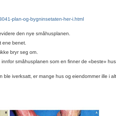
-3041-plan-og-bygninsetaten-her-i.html
evidere den nye småhusplanen.
et ene benet.
ikke bryr seg om.
n innfor småhusplanen som en finner de «beste» hu
le iverksatt, er mange hus og eiendommer ille i alt