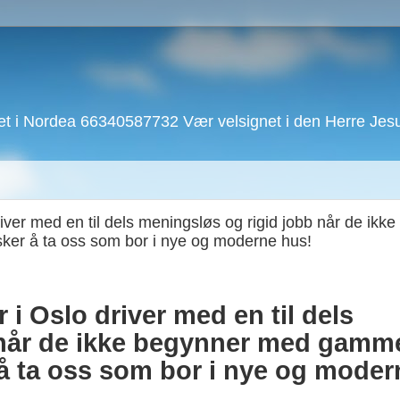
 i Nordea 66340587732 Vær velsignet i den Herre Jesu 
iver med en til dels meningsløs og rigid jobb når de ikke
er å ta oss som bor i nye og moderne hus!
 i Oslo driver med en til dels
 når de ikke begynner med gamm
å ta oss som bor i nye og moder