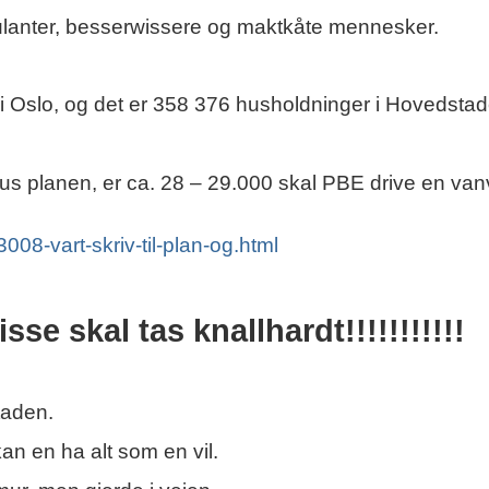
ulanter, besserwissere og maktkåte mennesker.
i Oslo, og det er 358 376 husholdninger i Hovedstad
s planen, er ca. 28 – 29.000 skal PBE drive en vanv
008-vart-skriv-til-plan-og.html
se skal tas knallhardt!!!!!!!!!!!
staden.
an en ha alt som en vil.