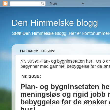
Den Himmelske blogg
Støtt Den Himmelske Blogg. Her er kontonummeret
FREDAG 22. JULI 2022
Nr. 3039: Plan- og bygninsetaten her i Oslo dr
begynner med gammel bebyggelse før de ønsk
Nr. 3039:
Plan- og bygninsetaten her
meningsløs og rigid jobb
bebyggelse før de ønsker 
hus!