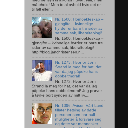
med hensyn til alkohol? Svar: Nei, men
måtehold! Men total avhold hvis det er
til fall eller...
Nr. 1500: Homoekteskap –
gjengifte – kvinnelige
hyrder er bare tre sider av
samme sak, liberalteologi!
Nr. 1500: Homoekteskap –
gjengifte – kvinnelige hyrder er bare tre
sider av samme sak, liberalteologi!
http://blog.janchristensen.n...
Nr. 1273: Hvorfor Jørn
Strand la meg for hat, det
var da jeg påpeke hans
dobbeltmoral!
Nr. 1273: Hvorfor Jørn
Strand la meg for hat, det var da jeg
påpeke hans dobbeltmoral! Jeg prøver
å tørke bort synden av mitt liv,...
Nr. 1396: Avisen Vårt Land
tillater hetsing av døde
personer som har null
muligheter å forsvare seg,
og dette var mennesker