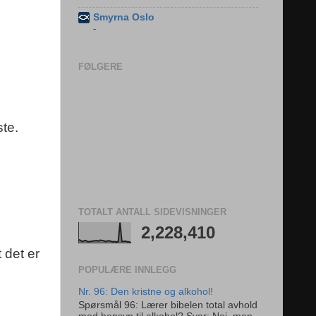
Smyrna Oslo
-
FØLGERE
te.
TOTALT ANTALL SIDEVISNINGER
2,228,410
 det er
POPULÆRE INNLEGG
Nr. 96: Den kristne og alkohol!
Spørsmål 96: Lærer bibelen total avhold