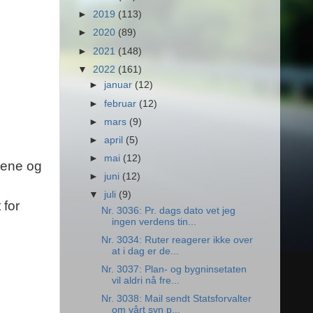
►
2019
(113)
►
2020
(89)
►
2021
(148)
▼
2022
(161)
►
januar
(12)
►
februar
(12)
►
mars
(9)
►
april
(5)
►
mai
(12)
sene og
►
juni
(12)
▼
juli
(9)
 for
Nr. 3036: Pr. dags dato vet jeg
ingen verdens tin...
Nr. 3034: Ruter reagerer ikke over
at i dag er de...
Nr. 3037: Plan- og bygninsetaten
vil aldri nå fre...
Nr. 3038: Mail sendt Statsforvalter
om vårt syn p...