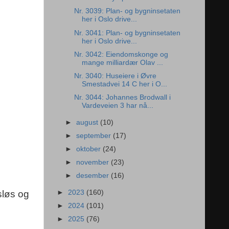
Nr. 3039: Plan- og bygninsetaten
her i Oslo drive...
Nr. 3041: Plan- og bygninsetaten
her i Oslo drive...
Nr. 3042: Eiendomskonge og
mange milliardær Olav ...
Nr. 3040: Huseiere i Øvre
Smestadvei 14 C her i O...
Nr. 3044: Johannes Brodwall i
Vardeveien 3 har nå...
►
august
(10)
►
september
(17)
►
oktober
(24)
►
november
(23)
►
desember
(16)
sløs og
►
2023
(160)
►
2024
(101)
►
2025
(76)