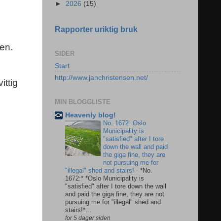
►
2026
(15)
Rapporter uriktig bruk
en.
SIDER
Start
http://www.janchristensen.net/
ittig
MIN BLOGGLISTE
Heavenly blog!
No. 1672: Oslo
Municipality is
"satisfied" after I tore
down the wall and paid
the giga fine, they are
not pursuing me for
"illegal" shed and stairs!
-
*No.
1672:* *Oslo Municipality is
"satisfied" after I tore down the wall
and paid the giga fine, they are not
pursuing me for "illegal" shed and
stairs!*...
for 5 dager siden