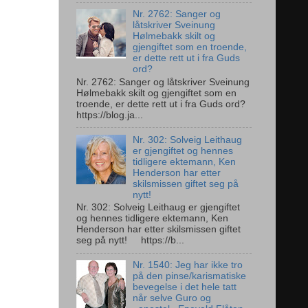
Nr. 2762: Sanger og
låtskriver Sveinung
Hølmebakk skilt og
gjengiftet som en troende,
er dette rett ut i fra Guds
ord?
Nr. 2762: Sanger og låtskriver Sveinung
Hølmebakk skilt og gjengiftet som en
troende, er dette rett ut i fra Guds ord?
https://blog.ja...
Nr. 302: Solveig Leithaug
er gjengiftet og hennes
tidligere ektemann, Ken
Henderson har etter
skilsmissen giftet seg på
nytt!
Nr. 302: Solveig Leithaug er gjengiftet
og hennes tidligere ektemann, Ken
Henderson har etter skilsmissen giftet
seg på nytt! https://b...
Nr. 1540: Jeg har ikke tro
på den pinse/karismatiske
bevegelse i det hele tatt
når selve Guro og