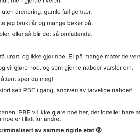
 mur, men gjerde i veien.
uten drenering, gamle farlige trær.
tte jeg brukt år og mange bøker på.
, eller så blir det så omfattende.
 urørt, og ikke gjør noe. Er på mange måter de vers
 vil gjøre noe, og som gjerne naboer varsler om.
lråttent spør du meg!
stort sett PBE i gang, angiveri av tarvelige naboer!
nen. PBE vil ikke gjøre noe her, det forteller bare at
noe er tillatt for andre.
kriminalisert av samme rigide etat 😡