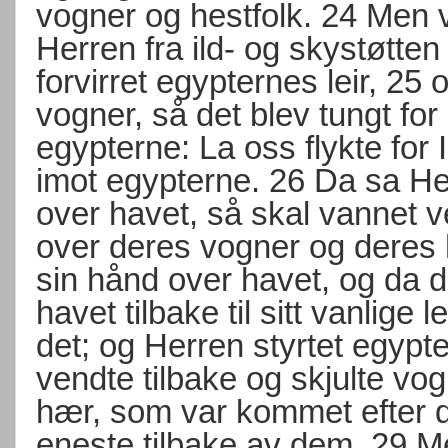
vogner og hestfolk.
24
Men v
Herren fra ild- og skystøtten
forvirret egypternes leir,
25
o
vogner, så det blev tungt f
egypterne: La oss flykte for 
imot egypterne.
26
Da sa He
over havet, så skal vannet v
over deres vogner og deres 
sin hånd over havet, og da 
havet tilbake til sitt vanlige 
det; og Herren styrtet egypte
vendte tilbake og skjulte vo
hær, som var kommet efter de
eneste tilbake av dem.
29
Me