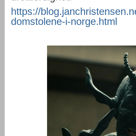
https://blog.janchristensen.
domstolene-i-norge.html