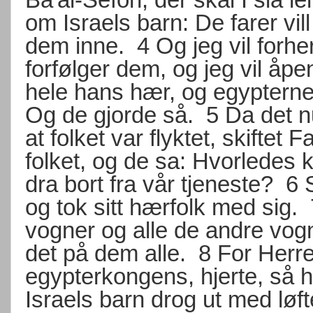
om Israels barn: De farer vill
dem inne.
4
Og jeg vil forh
forfølger dem, og jeg vil åp
hele hans hær, og egypterne 
Og de gjorde så.
5
Da det n
at folket var flyktet, skiftet
folket, og de sa: Hvorledes k
dra bort fra vår tjeneste?
6
og tok sitt hærfolk med sig.
vogner og alle de andre vog
det på dem alle.
8
For Herre
egypterkongens, hjerte, så h
Israels barn drog ut med løft