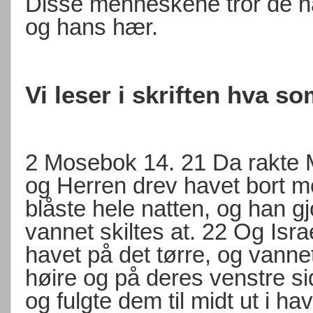
Disse menneskene tror de h
og hans hær.
Vi leser i skriften hva s
2 Mosebok 14.
21
Da rakte 
og Herren drev havet bort m
blåste hele natten, og han gjo
vannet skiltes at.
22
Og Isra
havet på det tørre, og vann
høire og på deres venstre si
og fulgte dem til midt ut i ha