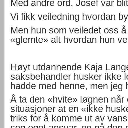
Med andre ord, Josef var blit
Vi fikk veiledning hvordan b
Men hun som veiledet oss å
«glemte» alt hvordan hun vei
Høyt utdannende Kaja Lange
saksbehandler husker ikke le
hadde med henne, men jeg 
Å ta den «hvite» løgnen når
situasjoner at en «ikke huske
triks for å komme ut av vans
seg eget ansvar, og på den må