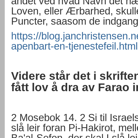
andet ved hvad Navn det næ
Loven, eller Ærbarhed, skulle
Puncter, saasom de indgang
https://blog.janchristensen.
apenbart-en-tjenestefeil.html
Videre står det i skrift
fått lov å dra av Farao 
2 Mosebok 14.
2
Si til Isra
slå leir foran Pi-Hakirot, me
Ba'al-Sefon, der skal I slå le