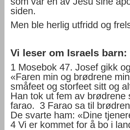
som var en av Jesu sine apo
siden.
Men ble herlig utfridd og fre
Vi leser om Israels barn:
1 Mosebok 47. Josef gikk og f
«Faren min og brødrene mi
småfeet og storfeet sitt og a
Han tok ut fem av brødrene s
farao.
3 Farao sa til brødren
De svarte ham: «Dine tjenere
4 Vi er kommet for å bo i lan