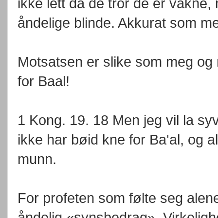
ikke lett da de tror de er våkne
åndelige blinde. Akkurat som me
Motsatsen er slike som meg og 
for Baal!
1 Kong. 19. 18 Men jeg vil la syv 
ikke har bøid kne for Ba'al, og 
munn.
For profeten som følte seg alene
åndelig «synsbedrag». Virkeligh