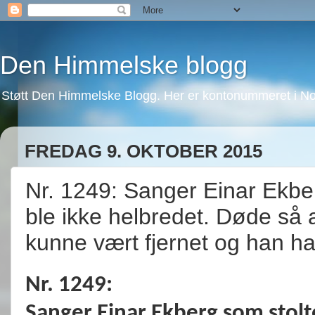
Den Himmelske blogg
Støtt Den Himmelske Blogg. Her er kontonummeret i No
FREDAG 9. OKTOBER 2015
Nr. 1249: Sanger Einar Ekbe
ble ikke helbredet. Døde så a
kunne vært fjernet og han ha
Nr. 1249:
Sanger Einar Ekberg som stolt