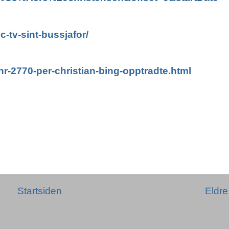
-tv-sint-bussjafor/
nr-2770-per-christian-bing-opptradte.html
Startsiden
Eldre