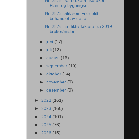
Nr. 2875: Nå bruker/misbruker
Plan- og bygningset...
Nr. 2873: Slik som vi er blitt
behandlet av det o...
Nr. 2876: En fiktiv faktura fra 2019
bruker/misbr...
►
juni
(17)
►
juli
(12)
►
august
(16)
►
september
(10)
►
oktober
(14)
►
november
(9)
►
desember
(9)
►
2022
(161)
►
2023
(160)
►
2024
(101)
►
2025
(76)
►
2026
(15)