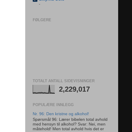
-
FØLGERE
TOTALT ANTALL SIDEVISNINGER
2,229,017
POPULÆRE INNLEGG
Nr. 96: Den kristne og alkohol!
Spørsmål 96: Lærer bibelen total avhold
med hensyn til alkohol? Svar: Nei, men
måtehold! Men total avhold hvis det er