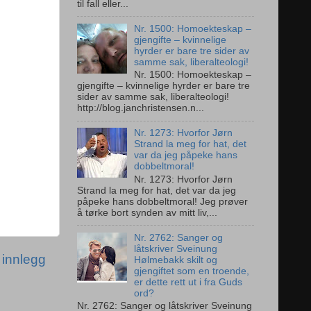
til fall eller...
Nr. 1500: Homoekteskap –
gjengifte – kvinnelige
hyrder er bare tre sider av
samme sak, liberalteologi!
Nr. 1500: Homoekteskap –
gjengifte – kvinnelige hyrder er bare tre
sider av samme sak, liberalteologi!
http://blog.janchristensen.n...
Nr. 1273: Hvorfor Jørn
Strand la meg for hat, det
var da jeg påpeke hans
dobbeltmoral!
Nr. 1273: Hvorfor Jørn
Strand la meg for hat, det var da jeg
påpeke hans dobbeltmoral! Jeg prøver
å tørke bort synden av mitt liv,...
Nr. 2762: Sanger og
låtskriver Sveinung
 innlegg
Hølmebakk skilt og
gjengiftet som en troende,
er dette rett ut i fra Guds
ord?
Nr. 2762: Sanger og låtskriver Sveinung