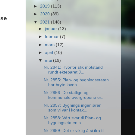
►
2019
(113)
►
2020
(89)
lse
▼
2021
(148)
►
januar
(13)
►
februar
(7)
►
mars
(12)
►
april
(10)
▼
mai
(19)
Nr. 2841: Hvorfor slik motstand
rundt ekteparet J...
Nr. 2855: Plan- og bygningsetaten
har bryte loven...
Nr. 2856: De statlige og
kommunale overgrepene er...
Nr. 2857: Bygnings ingeniøren
som vi var i kontak...
Nr. 2858: Vårt svar til Plan- og
bygningsetaten s...
Nr. 2859: Det er viktig å si ifra til