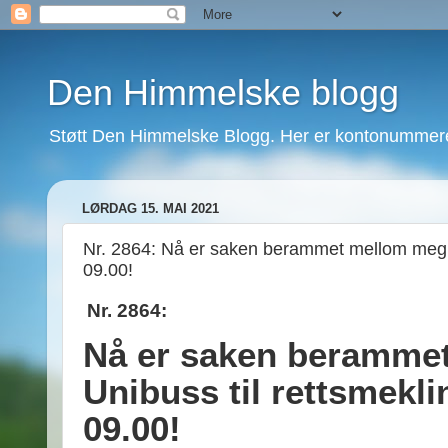
Den Himmelske blogg
Støtt Den Himmelske Blogg. Her er kontonummeret
LØRDAG 15. MAI 2021
Nr. 2864: Nå er saken berammet mellom meg og 
09.00!
Nr. 2864:
Nå er saken beramme
Unibuss til rettsmeklin
09.00!