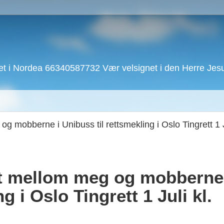
 i Nordea 66340587732 Vær velsignet i den Herre Jesu 
mobberne i Unibuss til rettsmekling i Oslo Tingrett 1 Ju
t mellom meg og mobberne
g i Oslo Tingrett 1 Juli kl.