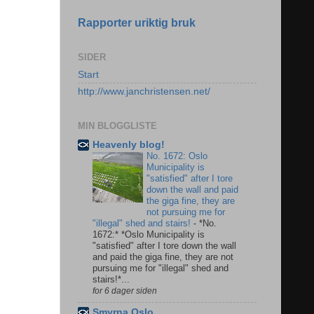
Rapporter uriktig bruk
SIDER
Start
http://www.janchristensen.net/
MIN BLOGGLISTE
Heavenly blog!
No. 1672: Oslo
Municipality is
"satisfied" after I tore
down the wall and paid
the giga fine, they are
not pursuing me for
"illegal" shed and stairs!
-
*No.
1672:* *Oslo Municipality is
"satisfied" after I tore down the wall
and paid the giga fine, they are not
pursuing me for "illegal" shed and
stairs!*...
for 6 dager siden
Smyrna Oslo