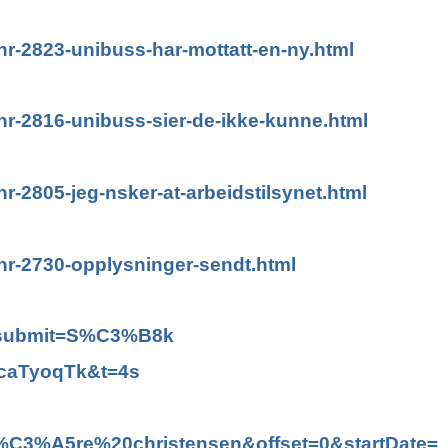
/nr-2823-unibuss-har-mottatt-en-ny.html
/nr-2816-unibuss-sier-de-ikke-kunne.html
nr-2805-jeg-nsker-at-arbeidstilsynet.html
/nr-2730-opplysninger-sendt.html
s&submit=S%C3%B8k
jcaTyoqTk&t=4s
%C3%A5re%20christensen&offset=0&startDate=