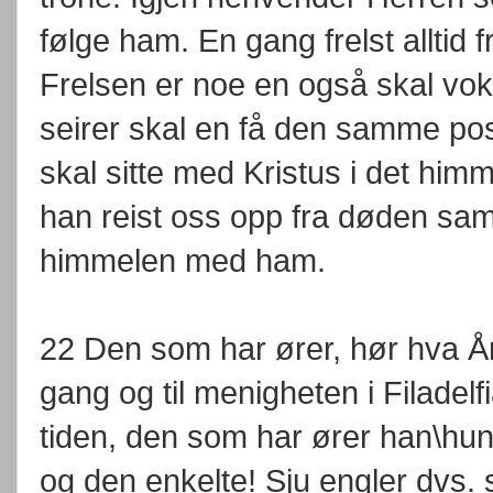
følge ham. En gang frelst alltid 
Frelsen er noe en også skal vok
seirer skal en få den samme posi
skal sitte med Kristus i det himm
han reist oss opp fra døden sa
himmelen med ham.
22 Den som har ører, hør hva Ån
gang og til menigheten i Filadel
tiden, den som har ører han\hun
og den enkelte! Sju engler dvs.