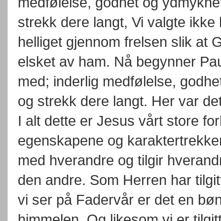
medfølelse, godhet og ydmykhet. 
strekk dere langt, Vi valgte ikke
helliget gjennom frelsen slik at 
elsket av ham. Nå begynner Paulu
med; inderlig medfølelse, godhet,
og strekk dere langt. Her var de
I alt dette er Jesus vårt store f
egenskapene og karaktertrekkene
med hverandre og tilgir hverand
den andre. Som Herren har tilgitt
vi ser på Fadervår er det en bø
himmelen. Og likesom vi er tilgit