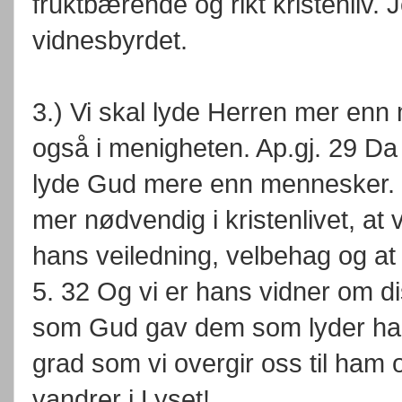
fruktbærende og rikt kristenliv. J
vidnesbyrdet.
3.) Vi skal lyde Herren mer enn m
også i menigheten. Ap.gj. 29 Da
lyde Gud mere enn mennesker. D
mer nødvendig i kristenlivet, at 
hans veiledning, velbehag og at h
5. 32 Og vi er hans vidner om di
som Gud gav dem som lyder ham. 
grad som vi overgir oss til ham 
vandrer i Lyset!