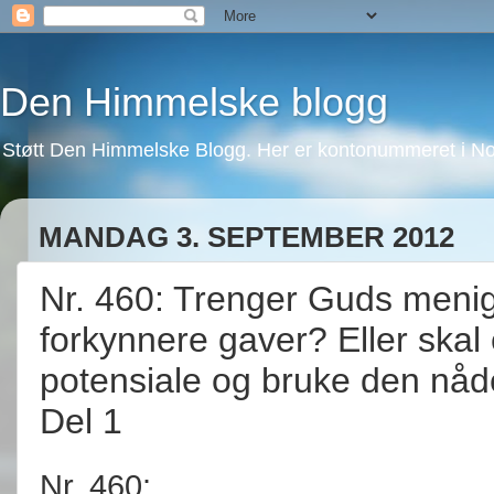
Den Himmelske blogg
Støtt Den Himmelske Blogg. Her er kontonummeret i No
MANDAG 3. SEPTEMBER 2012
Nr. 460: Trenger Guds menig
forkynnere gaver? Eller skal 
potensiale og bruke den nåd
Del 1
Nr. 460: