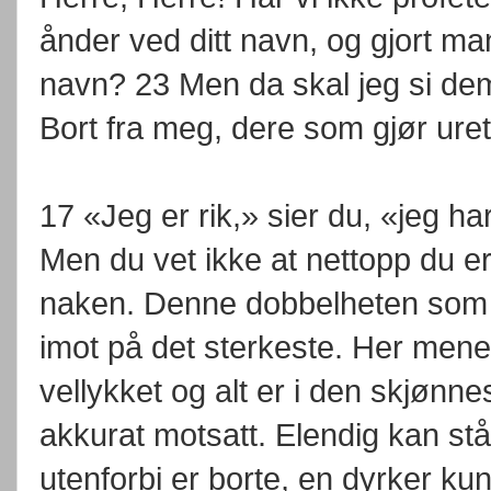
ånder ved ditt navn, og gjort ma
navn? 23 Men da skal jeg si dem r
Bort fra meg, dere som gjør uret
17 «Jeg er rik,» sier du, «jeg ha
Men du vet ikke at nettopp du er 
naken. Denne dobbelheten som d
imot på det sterkeste. Her mene
vellykket og alt er i den skjønn
akkurat motsatt. Elendig kan stå
utenforbi er borte, en dyrker k