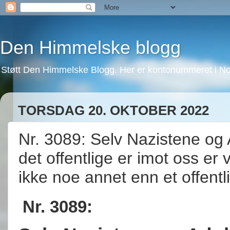
Den Himmelske blogg
Støtt Den Himmelske Blogg. Her er kontonummeret i No
TORSDAG 20. OKTOBER 2022
Nr. 3089: Selv Nazistene og A
det offentlige er imot oss er 
ikke noe annet enn et offentl
Nr. 3089: