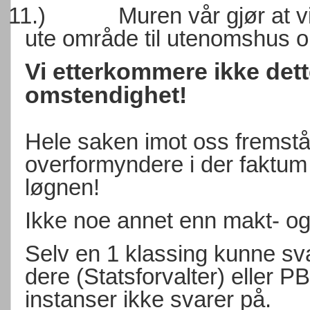
11.)
Muren vår gjør at vi
ute område til utenomshus o
Vi etterkommere ikke det
omstendighet!
Hele saken imot oss fremstå
overformyndere i der faktum i 
løgnen!
Ikke noe annet enn makt- o
Selv en 1 klassing kunne s
dere (Statsforvalter) eller P
instanser ikke svarer på.