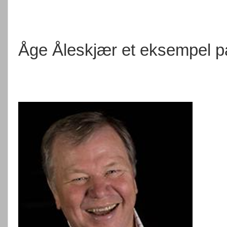
Åge Åleskjær et eksempel på