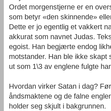
Ordet morgenstjerne er en overs
som betyr «den skinnende» eller 
Dette er jo egentlig et vakkert n
akkurat som navnet Judas. Tekst
egoist. Han begjærte endog lik
motstander. Han ble ikke skapt s
ut som 1\3 av englene fulgte ham 
Hvordan virker Satan i dag? Fø
åndsmaktene og de falne englene
holder seg skjult i bakgrunnen.