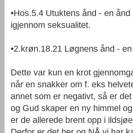
•Hos.5.4 Utuktens ånd - en ånd 
igjennom seksualitet.
•2.krøn.18.21 Løgnens ånd - en 
Dette var kun en krot gjennomga
når en snakker om f. eks helvet
annet som er negativt, så er det
og Gud skaper en ny himmel og e
er de allerede brent opp i ildsjøe
Derfor er det her og NÅ vi har