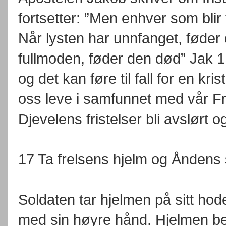
fortsetter: ”Men enhver som blir 
Når lysten har unnfanget, føde
fullmoden, føder den død” Jak 1,
og det kan føre til fall for en kr
oss leve i samfunnet med vår Fre
Djevelens fristelser bli avslørt o
17 Ta frelsens hjelm og Åndens
Soldaten tar hjelmen på sitt hod
med sin høyre hånd. Hjelmen b