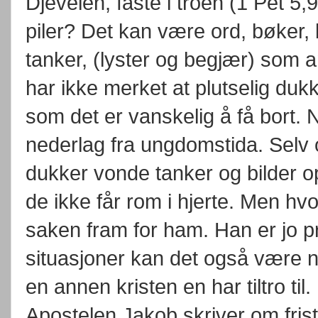
Djevelen, faste i troen (1 Pet 
piler? Det kan være ord, bøker, bl
tanker, (lyster og begjær) som a
har ikke merket at plutselig dukk
som det er vanskelig å få bort.
nederlag fra ungdomstida. Selv 
dukker vonde tanker og bilder o
de ikke får rom i hjerte. Men h
saken fram for ham. Han er jo prø
situasjoner kan det også være n
en annen kristen en har tiltro til.
Apostelen Jakob skriver om frist