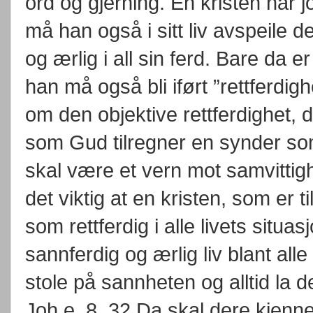
ord og gjerning. En kristen har j
må han også i sitt liv avspeile
og ærlig i all sin ferd. Bare da e
han må også bli iført ”rettferdi
om den objektive rettferdighet, de
som Gud tilregner en synder som t
skal være et vern mot samvittig
det viktig at en kristen, som er ti
som rettferdig i alle livets situa
sannferdig og ærlig liv blant al
stole på sannheten og alltid la de
Joh.e. 8. 32 Da skal dere kjenn