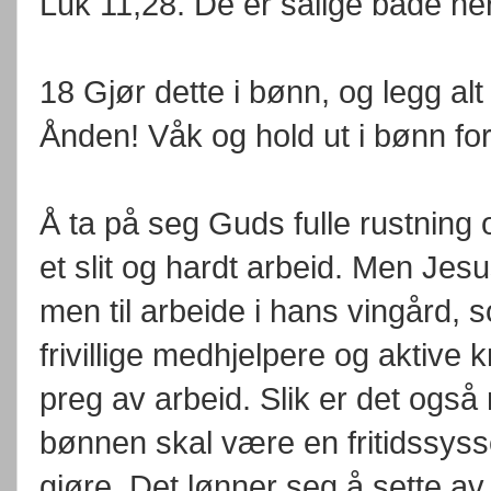
Luk 11,28. De er salige både her 
18 Gjør dette i bønn, og legg alt 
Ånden! Våk og hold ut i bønn for 
Å ta på seg Guds fulle rustnin
et slit og hardt arbeid. Men Jesus
men til arbeide i hans vingård
frivillige medhjelpere og aktive 
preg av arbeid. Slik er det ogs
bønnen skal være en fritidssyss
gjøre. Det lønner seg å sette av 