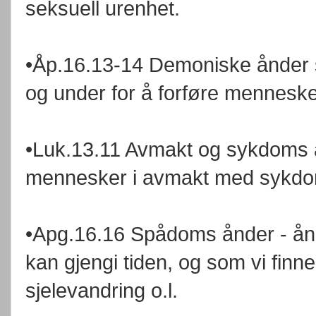
seksuell urenhet.
•Åp.16.13-14 Demoniske ånder s
og under for å forføre menneske
•Luk.13.11 Avmakt og sykdoms 
mennesker i avmakt med sykd
•Apg.16.16 Spådoms ånder - ån
kan gjengi tiden, og som vi finn
sjelevandring o.l.