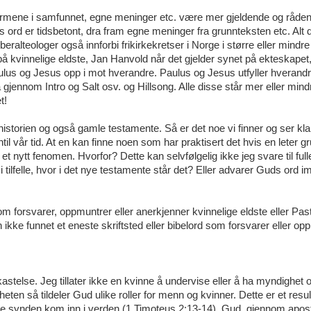
normene i samfunnet, egne meninger etc. være mer gjeldende og råde
 ord er tidsbetont, dra fram egne meninger fra grunnteksten etc. Alt d
ralteologer også innforbi frikirkekretser i Norge i større eller mindre
på kvinnelige eldste, Jan Hanvold når det gjelder synet på ekteskapet
aulus og Jesus opp i mot hverandre. Paulus og Jesus utfyller hverand
nnom Intro og Salt osv. og Hillsong. Alle disse står mer eller mindr
t!
 historien og også gamle testamente. Så er det noe vi finner og ser klar
ntil vår tid. At en kan finne noen som har praktisert det hvis en leter g
t nytt fenomen. Hvorfor? Dette kan selvfølgelig ikke jeg svare til ful
 tilfelle, hvor i det nye testamente står det? Eller advarer Guds ord i
som forsvarer, oppmuntrer eller anerkjenner kvinnelige eldste eller Pas
kke funnet et eneste skriftsted eller bibelord som forsvarer eller opp
kastelse. Jeg tillater ikke en kvinne å undervise eller å ha myndighet 
ten så tildeler Gud ulike roller for menn og kvinner. Dette er et resul
e synden kom inn i verden (1 Timoteus 2:13-14). Gud, gjennom apos