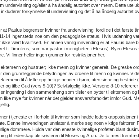
om undervisning og/eller å ha åndelig autoritet over menn. Dette utelu
 inkluderer forkynnelse til undervisning og det å ha åndelig autoritet 
 at Paulus begrenser kvinner fra undervisning, fordi de i det første å
:11-14 ingensteds noe om den pedagogiske status. Hvis utdanning va
pler ikke vært kvalifisert. En annen vanlig innvending er at Paulus bare 
vet til Timoteus, som var pastor i menigheten i Efesos). Byen Efesos 
. Vi finner heller ingen grunner for restriksjoner her.
il ektemenn og hustruer; ikke menn og kvinner generelt. De greske or
er den grunnleggende betydningen av ordene til menn og kvinner. Vide
emenn til å løfte opp hellige hender i bønn, uten sinne og bestride 
r og tilbe Gud (vers 9-10)? Selvfølgelig ikke. Versene 8-10 refererer t
er ingenting i den sammenheng som tilsier en bytter til ektemenn og 
m like mye for kvinner når det gjelder ansvarsforholdet innfor Gud. M
ellig.
r i tjeneste er i forhold til kvinner som hadde lederskapposisjoner i
te. Denne innvendingen unnlater å merke seg noen viktige faktorer. F
ige dommere. Hulda var den eneste kvinnelige profeten blant dusinv
tning til lederskap ble søsteren til Moses og Aron. De to mest fremtre