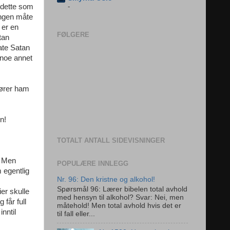
 dette som
-
ingen måte
 er en
FØLGERE
tan
late Satan
e noe annet
rører ham
n!
TOTALT ANTALL SIDEVISNINGER
. Men
POPULÆRE INNLEGG
m egentlig
Nr. 96: Den kristne og alkohol!
Spørsmål 96: Lærer bibelen total avhold
er skulle
med hensyn til alkohol? Svar: Nei, men
får full
måtehold! Men total avhold hvis det er
nntil
til fall eller...