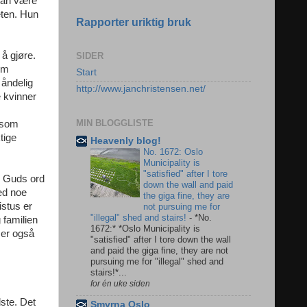
 kan være
eten. Hun
Rapporter uriktig bruk
 å gjøre.
SIDER
som
Start
 åndelig
http://www.janchristensen.net/
e kvinner
MIN BLOGGLISTE
e som
tige
Heavenly blog!
No. 1672: Oslo
Municipality is
"satisfied" after I tore
ke Guds ord
down the wall and paid
med noe
the giga fine, they are
istus er
not pursuing me for
"illegal" shed and stairs!
-
*No.
 familien
1672:* *Oslo Municipality is
e er også
"satisfied" after I tore down the wall
and paid the giga fine, they are not
pursuing me for "illegal" shed and
stairs!*...
for én uke siden
dste. Det
Smyrna Oslo