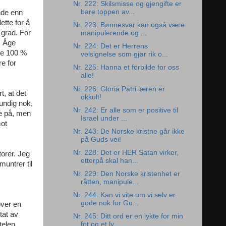
Nr. 222: Skilsmisse og gjengifte er
bare toppen av...
nde enn
ette for å
Nr. 223: Bønnesvar kan også være
 grad. For
manipulerende og ...
, Åge
Nr. 224: Det er Herrens
re 100 %
velsignelse som gjør rik o...
e for
Nr. 225: Hanna et forbilde for oss
alle!
Nr. 226: Gloria Patri læren er
t, at det
okkult!
rundig nok,
Nr. 242: Er alle som er positive til
le på, men
Israel under ...
mot
Nr. 243: De Norske kristne går ikke
på Guds vei!
Nr. 228: Det er HER Satan virker,
torer. Jeg
etterpå skal han...
muntrer til
Nr. 229: Den Norske kristenhet er
råtten, manipule...
Nr. 244: Kan vi vite om vi selv er
gode nok for Gu...
over en
tat av
Nr. 245: Ditt ord er en lykte for min
telen
fot og et ly...