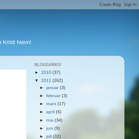
Kristi Navn!
BLOGGARKIV
►
2010
(37)
▼
2011
(262)
►
januar
(3)
►
februar
(3)
►
mars
(17)
►
april
(6)
►
mai
(34)
►
juni
(9)
►
juli
(32)