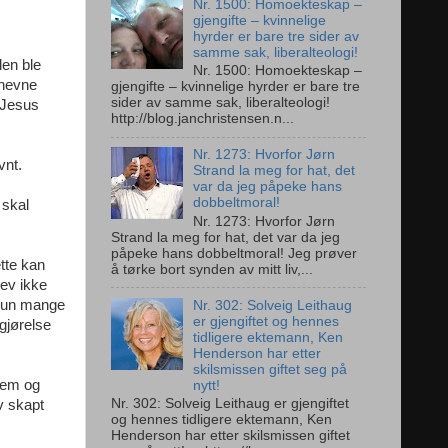
Nr. 1500: Homoekteskap –
gjengifte – kvinnelige
hyrder er bare tre sider av
samme sak, liberalteologi!
len ble
Nr. 1500: Homoekteskap –
 nevne
gjengifte – kvinnelige hyrder er bare tre
sider av samme sak, liberalteologi!
t Jesus
http://blog.janchristensen.n...
Nr. 1273: Hvorfor Jørn
vnt.
Strand la meg for hat, det
var da jeg påpeke hans
dobbeltmoral!
 skal
Nr. 1273: Hvorfor Jørn
Strand la meg for hat, det var da jeg
påpeke hans dobbeltmoral! Jeg prøver
tte kan
å tørke bort synden av mitt liv,...
lev ikke
 hun mange
Nr. 302: Solveig Leithaug
er gjengiftet og hennes
ggjørelse
tidligere ektemann, Ken
Henderson har etter
skilsmissen giftet seg på
hjem og
nytt!
Nr. 302: Solveig Leithaug er gjengiftet
v skapt
og hennes tidligere ektemann, Ken
Henderson har etter skilsmissen giftet