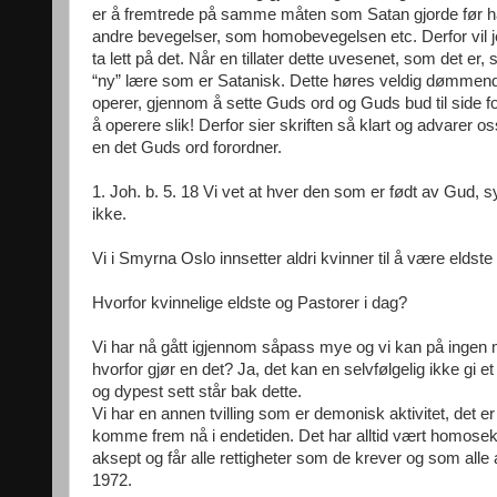
er å fremtrede på samme måten som Satan gjorde før 
andre bevegelser, som homobevegelsen etc. Derfor vil j
ta lett på det. Når en tillater dette uvesenet, som det er
“ny” lære som er Satanisk. Dette høres veldig dømmende 
operer, gjennom å sette Guds ord og Guds bud til side for 
å operere slik! Derfor sier skriften så klart og advarer os
en det Guds ord forordner.
1. Joh. b. 5. 18 Vi vet at hver den som er født av Gud, 
ikke.
Vi i Smyrna Oslo innsetter aldri kvinner til å være eldst
Hvorfor kvinnelige eldste og Pastorer i dag?
Vi har nå gått igjennom såpass mye og vi kan på ingen må
hvorfor gjør en det? Ja, det kan en selvfølgelig ikke gi 
og dypest sett står bak dette.
Vi har en annen tvilling som er demonisk aktivitet, det
komme frem nå i endetiden. Det har alltid vært homosek
aksept og får alle rettigheter som de krever og som alle a
1972.