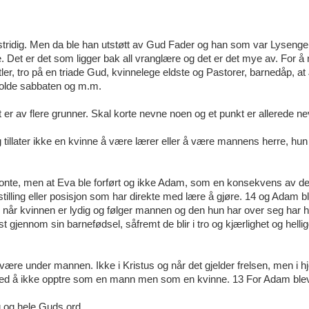
n stridig. Men da ble han utstøtt av Gud Fader og han som var Lysenge
 Det er det som ligger bak all vranglære og det er det mye av. For å
itler, tro på en triade Gud, kvinnelege eldste og Pastorer, barnedåp, a
holde sabbaten og m.m.
 er av flere grunner. Skal korte nevne noen og et punkt er allerede ne
eg tillater ikke en kvinne å være lærer eller å være mannens herre, hun
betonte, men at Eva ble forført og ikke Adam, som en konsekvens av de
stilling eller posisjon som har direkte med lære å gjøre. 14 og Adam b
en når kvinnen er lydig og følger mannen og den hun har over seg har
st gjennom sin barnefødsel, såfremt de blir i tro og kjærlighet og helli
være under mannen. Ikke i Kristus og når det gjelder frelsen, men i 
s med å ikke opptre som en mann men som en kvinne. 13 For Adam ble
g og hele Guds ord.