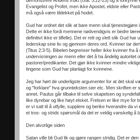
demonstrere Åndens frukt (Gal. 5:22-23) og å forkynne ev
Evangelist og Profet, men ikke Apostel, eldste eller Pa
må også være tildekket på hodet.
Gud har ordnet det slik at bare menn skal tjenestegjøre i
Dette er ikke fordi mennene nødvendigvis er bedre lærere,
definitivt ikke er tilfelle). Det er rett og slett slik Gud
lederskap sine liv og gjennom deres ord. Kvinner tar derf
(Titus 2:3-5). Bibelen begrenser heller ikke kvinner fra 
undervisningen av menn eller det å ha åndelig autoritet 
pastorer/predikanter. Det gjør ikke kvinner mindre vikti
tingene som Gud har planlagt for kvinnene.
Jeg har hørt de underligste argumenter for at det skal v
og “forklare” hva grunnteksten sier etc. Men skriften er 
annet. Paulus går tilbake til selve skapelsen og syndefa
like dyrebar og like høyt elsket. Frelsen er like mye for 
er vi satt til å utfylle, supplere og berike hverandre da v
et tros- og strids spørsmål da det er veldig vanskelig å 
Den alvorlige siden
Satan ville bli Gud lik og gjøre rangen stridig. Det er de