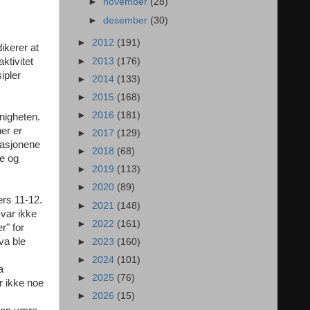
►
november
(28)
►
desember
(30)
►
2012
(191)
ikerer at
►
2013
(176)
ktivitet
ipler
►
2014
(133)
►
2015
(168)
►
2016
(181)
nigheten.
ner er
►
2017
(129)
kasjonene
►
2018
(68)
te og
►
2019
(113)
►
2020
(89)
ers 11-12.
►
2021
(148)
 var ikke
►
2022
(161)
r" for
va ble
►
2023
(160)
►
2024
(101)
a
►
2025
(76)
r ikke noe
►
2026
(15)