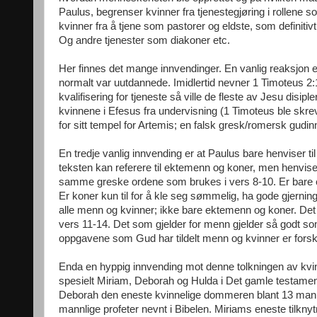
Paulus, begrenser kvinner fra tjenestegjøring i rollene s
kvinner fra å tjene som pastorer og eldste, som definitivt
Og andre tjenester som diakoner etc.
Her finnes det mange innvendinger. En vanlig reaksjon er
normalt var uutdannede. Imidlertid nevner 1 Timoteus 2
kvalifisering for tjeneste så ville de fleste av Jesu disi
kvinnene i Efesus fra undervisning (1 Timoteus ble skre
for sitt tempel for Artemis; en falsk gresk/romersk gudinne
En tredje vanlig innvending er at Paulus bare henviser t
teksten kan referere til ektemenn og koner, men henvis
samme greske ordene som brukes i vers 8-10. Er bare ekt
Er koner kun til for å kle seg sømmelig, ha gode gjerninge
alle menn og kvinner; ikke bare ektemenn og koner. Det 
vers 11-14. Det som gjelder for menn gjelder så godt so
oppgavene som Gud har tildelt menn og kvinner er forskj
Enda en hyppig innvending mot denne tolkningen av kvinne
spesielt Miriam, Deborah og Hulda i Det gamle testamen
Deborah den eneste kvinnelige dommeren blant 13 mannl
mannlige profeter nevnt i Bibelen. Miriams eneste tilkny