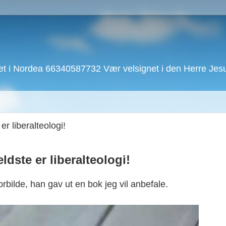
 i Nordea 66340587732 Vær velsignet i den Herre Jesu 
er liberalteologi!
eldste er liberalteologi!
rbilde, han gav ut en bok jeg vil anbefale.