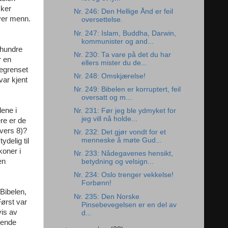
kker
Nr. 246: Den Hellige Ånd er feil
over menn.
oversettelse.
Nr. 247: Islam, Buddha, Darwin,
kommunister og and...
rhundre
Nr. 230: Ta vare på det du har
r en
ellers mister du de...
begrenset
Nr. 248: Omskjærelse!
var kjent
Nr. 249: Bibelen er korruptert, feil
oversatt og m...
dene i
Nr. 231: Før jeg ble ydmyket for
jeg vill nå holde...
re er de
(vers 8)?
Nr. 232: Det gjør vondt for et
menneske å møte Gud...
ydelig til
koner i
Nr. 233: Nådegavenes hensikt,
en
betydning og velsign...
Nr. 234: Oslo trenger vekkelse!
Forbønn!
 Bibelen,
Nr. 235: Den Norske
ørst var
Pinsebevegelsen er en del av
is av
d...
dende