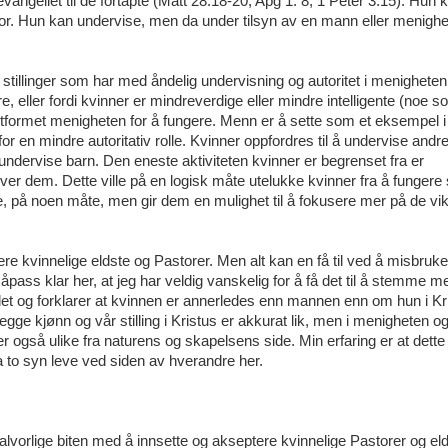
angeliet til de fortapte (Matt 28:18-20; Apg 1: 8, 1 Peter 3:15). Hun
stor. Hun kan undervise, men da under tilsyn av en mann eller menigh
 stillinger som har med åndelig undervisning og autoritet i menigheten
 eller fordi kvinner er mindreverdige eller mindre intelligente (noe 
 har utformet menigheten for å fungere. Menn er å sette som et eksempel i
or en mindre autoritativ rolle. Kvinner oppfordres til å undervise andr
å undervise barn. Den eneste aktiviteten kvinner er begrenset fra er
over dem. Dette ville på en logisk måte utelukke kvinner fra å funger
ge, på noen måte, men gir dem en mulighet til å fokusere mer på de vik
ære kvinnelige eldste og Pastorer. Men alt kan en få til ved å misbru
såpass klar her, at jeg har veldig vanskelig for å få det til å stemme 
llet og forklarer at kvinnen er annerledes enn mannen enn om hun i Kr
begge kjønn og vår stilling i Kristus er akkurat lik, men i menigheten og
i er også ulike fra naturens og skapelsens side. Min erfaring er at dett
la to syn leve ved siden av hverandre her.
n alvorlige biten med å innsette og akseptere kvinnelige Pastorer og el