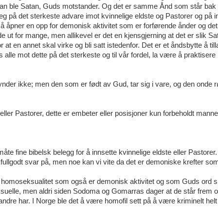
han ble Satan, Guds motstander. Og det er samme Ånd som står bak
eg på det sterkeste advare imot kvinnelige eldste og Pastorer og på 
, så åpner en opp for demonisk aktivitet som er forførende ånder og det
ut for mange, men allikevel er det en kjensgjerning at det er slik Sa
at en annet skal virke og bli satt istedenfor. Det er et åndsbytte å til
s alle mot dette på det sterkeste og til vår fordel, la være å praktiser
synder ikke; men den som er født av Gud, tar sig i vare, og den onde 
e eller Pastorer, dette er embeter eller posisjoner kun forbeholdt manne
te fine bibelsk belegg for å innsette kvinnelige eldste eller Pastorer
et fullgodt svar på, men noe kan vi vite da det er demoniske krefter so
 er homoseksualitet som også er demonisk aktivitet og som Guds ord si
suelle, men aldri siden Sodoma og Gomarras dager at de står frem og 
ndre har. I Norge ble det å være homofil sett på å være kriminelt helt i