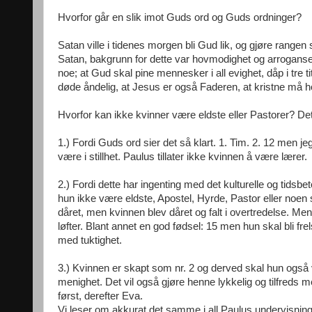
Hvorfor går en slik imot Guds ord og Guds ordninger?
Satan ville i tidenes morgen bli Gud lik, og gjøre range
Satan, bakgrunn for dette var hovmodighet og arroganse.
noe; at Gud skal pine mennesker i all evighet, dåp i tre t
døde åndelig, at Jesus er også Faderen, at kristne må 
Hvorfor kan ikke kvinner være eldste eller Pastorer? Det
1.) Fordi Guds ord sier det så klart. 1. Tim. 2. 12 men j
være i stillhet. Paulus tillater ikke kvinnen å være lærer.
2.) Fordi dette har ingenting med det kulturelle og tids
hun ikke være eldste, Apostel, Hyrde, Pastor eller noen 
dåret, men kvinnen blev dåret og falt i overtredelse. M
løfter. Blant annet en god fødsel: 15 men hun skal bli frel
med tuktighet.
3.) Kvinnen er skapt som nr. 2 og derved skal hun også 
menighet. Det vil også gjøre henne lykkelig og tilfred
først, derefter Eva.
Vi leser om akkurat det samme i all Paulus undervisnin