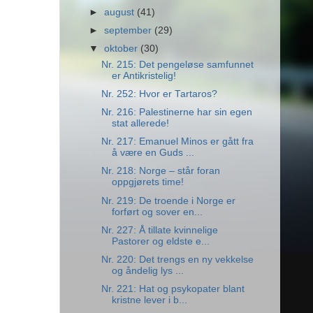
►
august
(41)
►
september
(29)
▼
oktober
(30)
Nr. 215: Det pengeløse samfunnet
er Antikristelig!
Nr. 252: Hvor er Tartaros?
Nr. 216: Palestinerne har sin egen
stat allerede!
Nr. 217: Emanuel Minos er gått fra
å være en Guds ...
Nr. 218: Norge – står foran
oppgjørets time!
Nr. 219: De troende i Norge er
forført og sover en...
Nr. 227: Å tillate kvinnelige
Pastorer og eldste e...
Nr. 220: Det trengs en ny vekkelse
og åndelig lys ...
Nr. 221: Hat og psykopater blant
kristne lever i b...