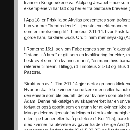
kvinner i Kongebøkene var Atalja og Jesabel – noe som k
eksemplene vi har tatt opp her er fra pastorale brevene (
I Apg 18, er Priskilla og Akvilas presenteres som trofaste
hun var mer "fremtredende" i tjeneste enn ektemannen. Im
som er i motsetning til 1 Timoteus 2:11-14. hvor Priskill
gjorde ham, forklarer Guds Ord til ham mer nøyaktig (A
I Romerne 16:1, selv om Føbe regnes som en "diakonale" 
"I stand til å lære" er gitt som en kvalifisering for eldre,
beskrevet som "én kvinnes mann", "en mann hvis barna tr
refererer til menn. I tillegg, i 1 Timoteus 3:1-13 og Titus
Pastorer.
Strukturen av 1. Tim 2:11-14 gjør derfor grunnen klinkend
Hvorfor skal ikke kvinner kunne lære menn eller ha auto
den eneste som ble bedratt, det var kvinnen som ble forf
Adam. Denne rekkefølgen av skaperverket har en univers
forført er også oppgitt som en grunn for at kvinner ikke 
Mange deler av tjenestefordelingen i den lokale menighe
offentlige bønner eller fra å profetere (1 Kor 11:5), bar
sted kvinner fra utøvelse av gaver fra den hellige Ånd (1