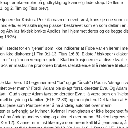
napt er eksempler på gudfryktig og kvinnelig lederskap. De fleste
1. og 2. Tim og Titus brev).
 tjenere for Kristus. Priskilla navn er nevnt først, kanskje noe som ind
idlertid er Priskilla ingen plasser beskrevet som en som deltar i en a
a og Akvilas faktisk brakte Apollos inn i hjemmet deres og de begge dis
pg 18:26).
i stedet for en "tjener" som ikke indikerer at Føbe var en lærer i me
 men ikke diakoner (1 Tim 3:1-13, Titus 1:6-9). Eldste / biskoper / diako
or," og "menn verdig respekt." Klart indikasjonen er at disse kvalifi
 1:6-9, er maskuline pronomen brukes utelukkende til å referere til elds
e klar. Vers 13 begynner med "for" og gir "årsak" i Paulus 'utsagn i v
ritet over menn? Fordi "Adam ble skapt først, deretter Eva. Og Adam
ørt. "Gud skapte Adam først og deretter Eva til å være som en "hjelpe
ell betydning i familien (Ef 5:22-33) og menigheten. Det faktum at E
skal tjene som Pastorer eller å ha åndelig autoritet over menn.
ten er avhengig av kvinner. Kvinner i menigheten er ikke begrenset fr
e fra å ha åndelig undervisning og autoritet over menn. Bibelen begrense
 Kor 12). Kvinner er minst like mye som menn kalt til å tjene andre; å