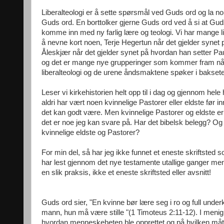
Liberalteologi er å sette spørsmål ved Guds ord og la 
Guds ord. En borttolker gjerne Guds ord ved å si at Guds
komme inn med ny farlig lære og teologi. Vi har mange libe
å nevne kort noen, Terje Hegertun når det gjelder synet 
Åleskjær når det gjelder synet på hvordan han setter P
og det er mange nye grupperinger som kommer fram nå gje
liberalteologi og de urene åndsmaktene spøker i baksete
Leser vi kirkehistorien helt opp til i dag og gjennom hele
aldri har vært noen kvinnelige Pastorer eller eldste før in
det kan godt være. Men kvinnelige Pastorer og eldste er e
det er noe jeg kan svare på. Har det bibelsk belegg? Og i
kvinnelige eldste og Pastorer?
For min del, så har jeg ikke funnet et eneste skriftsted 
har lest gjennom det nye testamente utallige ganger men i
en slik praksis, ikke et eneste skriftsted eller avsnitt!
Guds ord sier, "En kvinne bør lære seg i ro og full under
mann, hun må være stille "(1 Timoteus 2:11-12). I menighe
hvordan menneskeheten ble opprettet og på hvilken måt