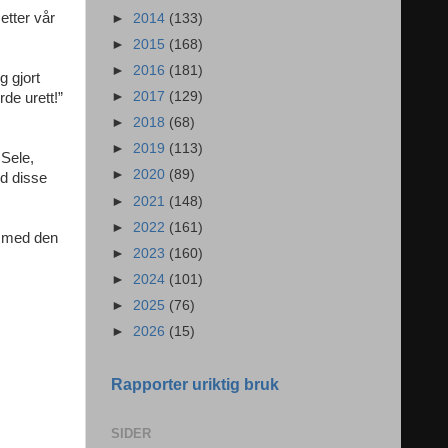
etter vår
►
2014
(133)
►
2015
(168)
►
2016
(181)
g gjort
►
2017
(129)
de urett!”
►
2018
(68)
►
2019
(113)
 Sele,
►
2020
(89)
d disse
►
2021
(148)
►
2022
(161)
a med den
►
2023
(160)
►
2024
(101)
►
2025
(76)
►
2026
(15)
Rapporter uriktig bruk
SIDER