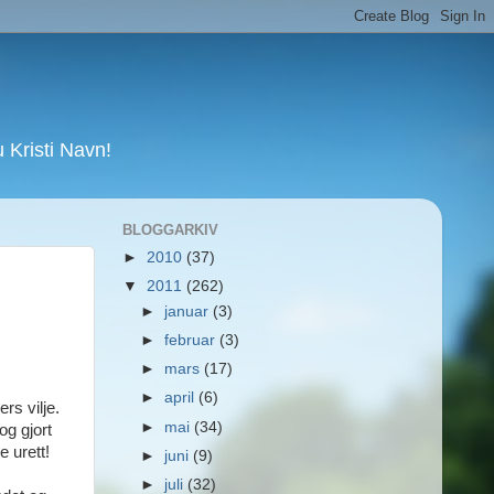
Kristi Navn!
BLOGGARKIV
►
2010
(37)
▼
2011
(262)
►
januar
(3)
►
februar
(3)
►
mars
(17)
►
april
(6)
rs vilje.
►
mai
(34)
og gjort
e urett!
►
juni
(9)
►
juli
(32)