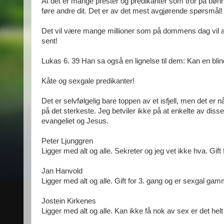
At det er mange prester og predikanter som tror på bø
føre andre dit. Det er av det mest avgjørende spørsmål!
Det vil være mange millioner som på dommens dag vil ankl
sent!
Lukas 6. 39 Han sa også en lignelse til dem: Kan en blind
Kåte og sexgale predikanter!
Det er selvfølgelig bare toppen av et isfjell, men det e
på det sterkeste. Jeg betviler ikke på at enkelte av diss
evangeliet og Jesus.
Peter Ljunggren
Ligger med alt og alle. Sekreter og jeg vet ikke hva. Gift 
Jan Hanvold
Ligger med alt og alle. Gift for 3. gang og er sexgal gam
Jostein Kirkenes
Ligger med alt og alle. Kan ikke få nok av sex er det helt 