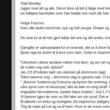
Todd Bentley
Ligger med alt og alle. Det er ikke så lett å følge med he
sin tidligere barnepike som han hadde sex med når han va
Helge Fossmo
Som alle andre nevnt her, syk og helt sexgal. Dreper og 
De skal se at de har gjort både det ene og det andre, m
Gjengifte er uakseptabelt for en troende, det er å drive 
åpner opp for andre til å leve som ham. Dette er skamme
”Uttrykket i deres ansikter vidner mot dem, og om sin sy
de volder seg selv ulykke!”
Jes 2:9 (Profeten taler om ulykken på dommens dag)
Tiden nærmer seg – dommens dag er ganske nær. Vi ka
”..likesom Sodoma og Gomorra og byene der omkring, s
våre øyne som et eksempel, idet de lider en evig straff. 
ringeakter herredømme, spotter høye makter.” Jud 1.7-
Vi kjenner igjen de som nu fritt taler om sin synd. Det e
få talerett i en kirke og menighet. De skjemmes (dølger) 
”Og de ropte på Lot og sa til ham: Hvor er de menn som e