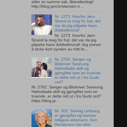
sider av samme sak, liberalteologi!
http://blog.janchristensen.n...
Nr. 1273: Hvorfor Jørn
Strand la meg for hat, det
var da jeg påpeke hans
dobbeltmoral!
Nr. 1273: Hvorfor Jørn
Strand la meg for hat, det var da jeg
påpeke hans dobbeltmoral! Jeg prøver
å tørke bort synden av mitt liv,...
Nr. 2762: Sanger og
låtskriver Sveinung
Hølmebakk skilt og
gjengiftet som en troende,
er dette rett ut i fra Guds
ord?
Nr. 2762: Sanger og låtskriver Sveinung
Hølmebakk skilt og gjengiftet som en
troende, er dette rett ut i fra Guds ord?
https://blog.ja...
Nr. 302: Solveig Leithaug
er gjengiftet og hennes
tidligere ektemann, Ken
Henderson har etter