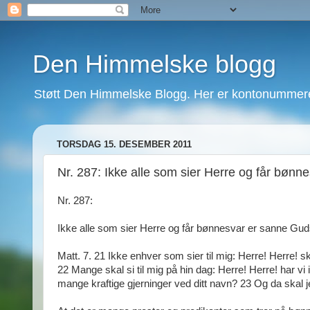
Den Himmelske blogg
Støtt Den Himmelske Blogg. Her er kontonummeret
TORSDAG 15. DESEMBER 2011
Nr. 287: Ikke alle som sier Herre og får bønn
Nr. 287:
Ikke alle som sier Herre og får bønnesvar er sanne Gud
Matt. 7. 21 Ikke enhver som sier til mig: Herre! Herre!
22 Mange skal si til mig på hin dag: Herre! Herre! har vi 
mange kraftige gjerninger ved ditt navn? 23 Og da skal jeg