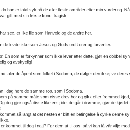
r da han er total syk på de aller fleste områder etter min vurdering. Nå
r gift med sin første kone, tragisk!
har sex, er like ille som Hanvold og de andre her.
en de levde ikke som Jesus og Guds ord lærer og forventer.
hor. En som er forkynner som ikke lever etter dette, gjør en dobbel sy
lig og avskyelig!
nd taler de åpent som folket i Sodoma, de dølger den ikke; ve deres sj
n i dag høre de samme rop, som i Sodoma.
om på samme måte som disse drev hor og gikk efter fremmed kjød, l
Og dog gjør også disse like ens; idet de går i drømme, gjør de kjødet 
8
r kommet så langt at det nesten er blitt en betingelse å dyrke denne sy
ikke.
r kommet til deg i natt? Før dem ut til oss, så vi kan få vår vilje me