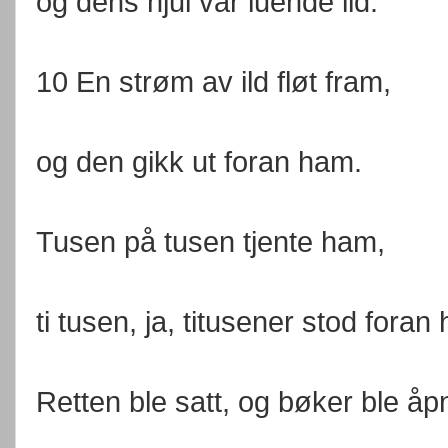
og dens hjul var luende ild.
10 En strøm av ild fløt fram,
og den gikk ut foran ham.
Tusen på tusen tjente ham,
ti tusen, ja, titusener stod foran
Retten ble satt, og bøker ble åp