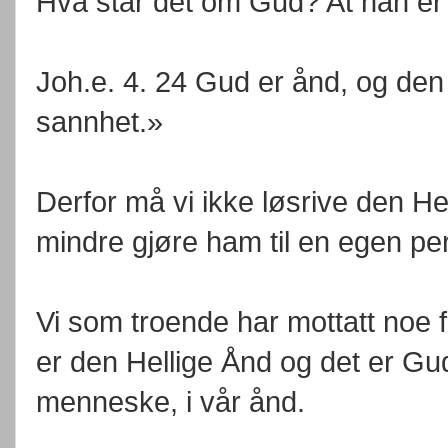
Hva står det om Gud? At han er 
Joh.e. 4. 24 Gud er ånd, og den 
sannhet.»
Derfor må vi ikke løsrive den He
mindre gjøre ham til en egen pe
Vi som troende har mottatt noe fr
er den Hellige Ånd og det er Gud
menneske, i vår ånd.