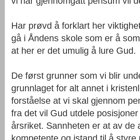
vi har gjennomgått pensum vil d
Har prøvd å forklart her viktighe
gå i Åndens skole som er å som g
at her er det umulig å lure Gud.
De først grunner som vi blir un
grunnlaget for alt annet i kristenl
forståelse at vi skal gjennom pen
fra det vil Gud utdele posisjon
årsriket. Sannheten er at av de a
kompetente og istand til å styre 