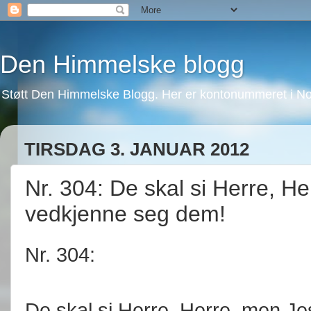
Den Himmelske blogg
Støtt Den Himmelske Blogg. Her er kontonummeret i No
TIRSDAG 3. JANUAR 2012
Nr. 304: De skal si Herre, He
vedkjenne seg dem!
Nr. 304:
De skal si Herre, Herre, men Je