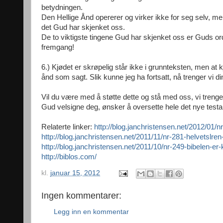
betydningen.
Den Hellige Ånd opererer og virker ikke for seg selv, me
det Gud har skjenket oss.
De to viktigste tingene Gud har skjenket oss er Guds ord
fremgang!
6.) Kjødet er skrøpelig står ikke i grunnteksten, men at k
ånd som sagt. Slik kunne jeg ha fortsatt, nå trenger vi di
Vil du være med å støtte dette og stå med oss, vi trenger
Gud velsigne deg, ønsker å oversette hele det nye testam
Relaterte linker:
http://blog.janchristensen.net/2012/01/n
http://blog.janchristensen.net/2011/11/nr-281-helvetslren
http://blog.janchristensen.net/2011/10/nr-249-bibelen-er-k
http://biblos.com/
kl.
januar 15, 2012
Ingen kommentarer:
Legg inn en kommentar