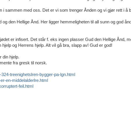
n i sammen med oss. Det er vi som trenger Ånden og vi gjør rett i å b
 og den Hellige Ånd. Her ligger hemmeligheten til all sunn og god ånd
jødet er infisert. Det står f. eks ingen plasser Gud den Hellige Ånd, m
n hjelp og Herrens hjelp. Alt vil gå bra, slapp av! Gud er god!
 din hjelp.
ente fra gresk til norsk.
r-324-treenighetslren-bygger-pa-lgn.html
-er-en-middelalderlre.html
orruptert-feil.html