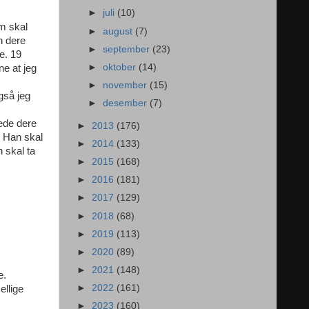
►
juli
(10)
om skal
►
august
(7)
n dere
►
september
(23)
e. 19
►
oktober
(14)
ne at jeg
►
november
(15)
gså jeg
►
desember
(7)
ede dere
►
2013
(176)
4 Han skal
►
2014
(133)
n skal ta
►
2015
(168)
►
2016
(181)
►
2017
(129)
►
2018
(68)
►
2019
(113)
►
2020
(89)
►
2021
(148)
e.
►
2022
(161)
ellige
►
2023
(160)