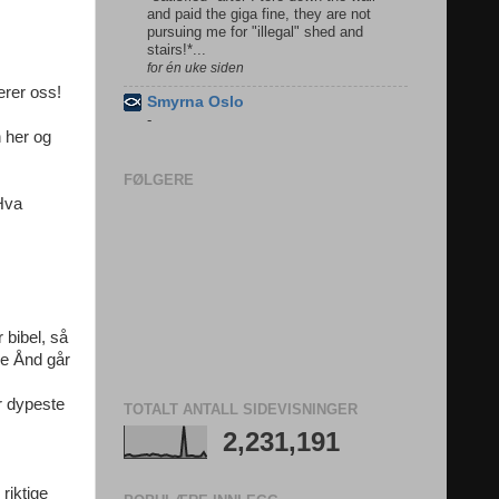
and paid the giga fine, they are not
pursuing me for "illegal" shed and
stairs!*...
for én uke siden
erer oss!
Smyrna Oslo
-
 her og
FØLGERE
 Hva
 bibel, så
ge Ånd går
r dypeste
TOTALT ANTALL SIDEVISNINGER
2,231,191
riktige