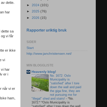
 av dette.
►
2024
(101)
►
2025
(76)
han har
►
2026
(15)
Rapporter uriktig bruk
 dette sa
og vi får
SIDER
Start
tte er ikke
http://www.janchristensen.net/
e vi
MIN BLOGGLISTE
 vi har
Heavenly blog!
v er i
No. 1672: Oslo
Municipality is
"satisfied" after I tore
down the wall and paid
r når vi er
the giga fine, they are
not pursuing me for
elske ham,
"illegal" shed and stairs!
-
*No.
1672:* *Oslo Municipality is
"satisfied" after I tore down the wall