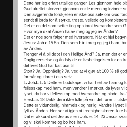
Dette har jeg erfart uttallige ganger. Les gjennom hele b
Gud utrettet storverk gjennom enkle menn og kvinner so
Den avgjørende forskjellen er ikke oss selv om Gud ford
sendt til jorda for å styrke, trøste, veilede og kompletter
Det er en del som setter ting opp imot hverandre som Gu
Hvor mye skal Ånden ha av meg og jeg av Ånden?
Det er noe som følger med hverandre. Når et hjul begynne
Jesus: Joh.e.15.5b. Den som blir i meg og jeg i ham, bær
av Ånden.
Trenger vi å bli døpt i den Hellige Ånd? Ja, men det er 
Daglig renselse og åndsfylde er livsbetingelsen for en t
det livet Gud har kalt oss til.
Stort? Ja. Oppnåelig? Ja, ved at vi gjør alt 100 % så go
formår og klarer i oss selv.
1. Joh.b.1. 5 Dette er budskapet vi har hørt av ham og fo
fellesskap med ham, men vandrer i mørket, da lyver vi og
lyset, da har vi fellesskap med hverandre, og blodet fra
Efesb.5. 18 Drikk dere ikke fulle på vin, det fører til utske
Dette er vidunderlig, himmelsk og herlig. Vandre i lyset li
fylt av Ånden. Her ser vi igjen at treenighetslæren ikke 
Det er akkurat det Jesus sier i Joh. e. 14. 23 Jesus sva
og vi skal komme og bo hos ham.