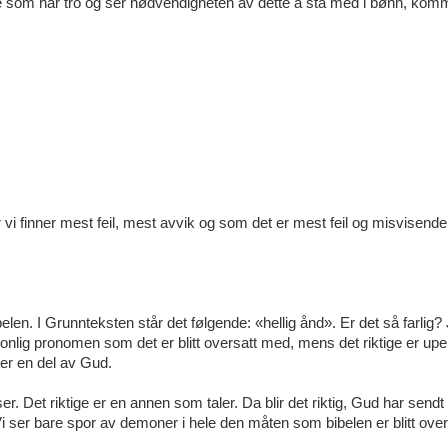
 alle som har tro og ser nødvendigheten av dette å stå med i bønn, k
vi finner mest feil, mest avvik og som det er mest feil og misvisende
belen. I Grunnteksten står det følgende: «hellig ånd». Er det så farlig?
onlig pronomen som det er blitt oversatt med, mens det riktige er upe
er en del av Gud.
er. Det riktige er en annen som taler. Da blir det riktig, Gud har sendt
i ser bare spor av demoner i hele den måten som bibelen er blitt over