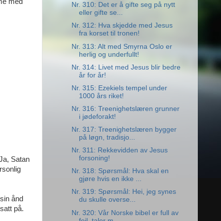
omme med
Nr. 310: Det er å gifte seg på nytt
eller gifte se...
Nr. 312: Hva skjedde med Jesus
fra korset til tronen!
Nr. 313: Alt med Smyrna Oslo er
herlig og underfullt!
Nr. 314: Livet med Jesus blir bedre
år for år!
Nr. 315: Ezekiels tempel under
1000 års riket!
Nr. 316: Treenighetslæren grunner
i jødeforakt!
Nr. 317: Treenighetslæren bygger
på løgn, tradisjo...
Nr. 311: Rekkevidden av Jesus
forsoning!
 Ja, Satan
rsonlig
Nr. 318: Spørsmål: Hva skal en
gjøre hvis en ikke ...
Nr. 319: Spørsmål: Hei, jeg synes
 sin ånd
du skulle overse...
satt på.
Nr. 320: Vår Norske bibel er full av
feil, taler m...