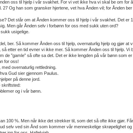
ss til hjelp i vår svakhet. For vi vet ikke hva vi skal be om for å 
. 27 Og han som gransker hjertene, vet hva Ånden vil; for Ånden ber 
telse? Det står om at Ånden kommer oss til hjelp i vår svakhet. Det er
sig. Men går Ånden selv i forbønn for oss med sukk uten ord?
 sukk usigelige.
, ber. Så kommer Ånden oss til hjelp, overnaturlig hjelp og gjør at 
, så etter en tid evner vi ikke mer. Så kommer Ånden oss til hjelp. Vi b
 de ”gamle” så ofte sa det. Det er ikke lengden på vår bønn som er
n for oss!
 med overnaturlig rettledning.
er hva Gud sier gjennom Paulus.
jelper på denne jord.
skriftsted:
oblemer og i vår bønn.
an 100 %. Men når ikke det strekker til, som det så ofte ikke gjør. Får
a Gud selv ved sin Ånd som kommer vår menneskelige skrøpelighet og
er inn for oss, Hallelujah