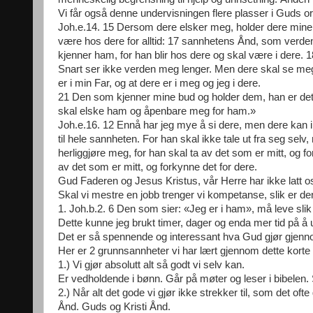
Vi får også denne undervisningen flere plasser i Guds or
Joh.e.14. 15 Dersom dere elsker meg, holder dere mine 
være hos dere for alltid: 17 sannhetens Ånd, som verde
kjenner ham, for han blir hos dere og skal være i dere. 1
Snart ser ikke verden meg lenger. Men dere skal se meg,
er i min Far, og at dere er i meg og jeg i dere.
21 Den som kjenner mine bud og holder dem, han er det
skal elske ham og åpenbare meg for ham.»
Joh.e.16. 12 Ennå har jeg mye å si dere, men dere kan
til hele sannheten. For han skal ikke tale ut fra seg sel
herliggjøre meg, for han skal ta av det som er mitt, og for
av det som er mitt, og forkynne det for dere.
Gud Faderen og Jesus Kristus, vår Herre har ikke latt 
Skal vi mestre en jobb trenger vi kompetanse, slik er de
1. Joh.b.2. 6 Den som sier: «Jeg er i ham», må leve sli
Dette kunne jeg brukt timer, dager og enda mer tid på å
Det er så spennende og interessant hva Gud gjør gjennom
Her er 2 grunnsannheter vi har lært gjennom dette korte b
1.) Vi gjør absolutt alt så godt vi selv kan.
Er vedholdende i bønn. Går på møter og leser i bibelen. Ska
2.) Når alt det gode vi gjør ikke strekker til, som det oft
Ånd. Guds og Kristi Ånd.