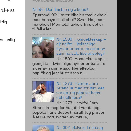
POPULÆRE INNLEGG
Nr. 96: Den kristne og alkohol!
ruke alt
Spørsmål 96: Lærer bibelen total avhold
med hensyn til alkohol? Svar: Nei, men
elig
måtehold! Men total avhold hvis det er
til fall eller...
en hellig
Nr. 1500: Homoekteskap –
gjengifte – kvinnelige
hyrder er bare tre sider av
samme sak, liberalteologi!
Nr. 1500: Homoekteskap –
gjengifte – kvinnelige hyrder er bare tre
sider av samme sak, liberalteologi!
http://blog.janchristensen.n...
Nr. 1273: Hvorfor Jørn
Strand la meg for hat, det
var da jeg påpeke hans
dobbeltmoral!
Nr. 1273: Hvorfor Jørn
Strand la meg for hat, det var da jeg
påpeke hans dobbeltmoral! Jeg prøver
å tørke bort synden av mitt liv,...
Nr. 302: Solveig Leithaug