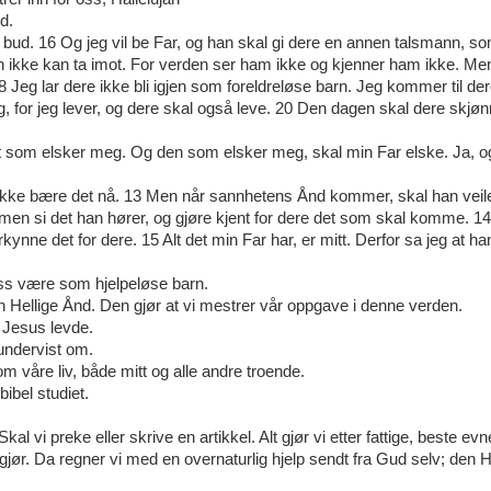
d.
bud. 16 Og jeg vil be Far, og han skal gi dere en annen talsmann, s
n ikke kan ta imot. For verden ser ham ikke og kjenner ham ikke. Me
8 Jeg lar dere ikke bli igjen som foreldreløse barn. Jeg kommer til der
 for jeg lever, og dere skal også leve. 20 Den dagen skal dere skjøn
 som elsker meg. Og den som elsker meg, skal min Far elske. Ja, o
 ikke bære det nå. 13 Men når sannhetens Ånd kommer, skal han veil
v, men si det han hører, og gjøre kjent for dere det som skal komme. 1
kynne det for dere. 15 Alt det min Far har, er mitt. Derfor sa jeg at ha
oss være som hjelpeløse barn.
n Hellige Ånd. Den gjør at vi mestrer vår oppgave i denne verden.
k Jesus levde.
 undervist om.
 våre liv, både mitt og alle andre troende.
ibel studiet.
l vi preke eller skrive en artikkel. Alt gjør vi etter fattige, beste evn
e gjør. Da regner vi med en overnaturlig hjelp sendt fra Gud selv; den H