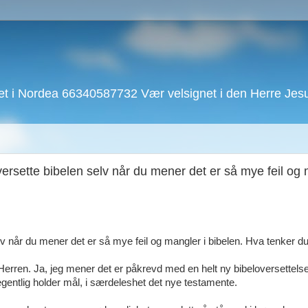
 i Nordea 66340587732 Vær velsignet i den Herre Jesu 
versette bibelen selv når du mener det er så mye feil og
lv når du mener det er så mye feil og mangler i bibelen. Hva tenker d
Herren. Ja, jeg mener det er påkrevd med en helt ny bibeloversettels
egentlig holder mål, i særdeleshet det nye testamente.