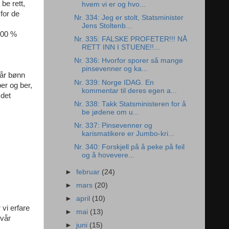
be rett,
hvem vi er og hvo...
for de
Nr. 334: Jeg er stolt, Statsminister
Jens Stoltenb...
 100 %
Nr. 335: FALSKE PROFETER!!! NÅ
RETT INN I STUENE!!...
Nr. 336: Hvorfor sporer så mange
pinsevenner og ka...
vår bønn
Nr. 339: Norge IDAG. En
er og ber,
kommentar til deres egen a...
 det
Nr. 338: Takk Statsministeren for å
be jødene om u...
Nr. 337: Pinsevenner og
karismatikere er Jumbo-kri...
Nr. 340: Forskjell på å peke på feil
og å hovevere...
►
februar
(24)
►
mars
(20)
►
april
(10)
 vi erfare
►
mai
(13)
 vår
►
juni
(15)