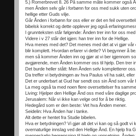
5.) Romerbrevet 8. 26 På samme måte kommer også Ånden o
men Ånden selv går i forbønn for oss med sukk uten ord
hellige etter Guds vilje.
Går Ånden i forbønn for oss eller er det en feil overset
bibelsk korrekt og dette opplever jeg også erfaringsmes
I grunnteksten står følgende: Ånden trer inn for oss med
Videre i v 27 står det igjen: han trer inn for de Hellige.
Hva menes med det? Det menes med det at vi gjør vår del
blir komplett. Hvordan erfarer vi dette? Vi begynner å be
men så kommer Ånden inn og gjør at vi ber igjennom som
avgjørende, men Ånden kommer oss til hjelp. Den trer in
Det burde heller stått: Men Ånden selv kompletterer oss,
Da treffer vi betydningen av hva Paulus vil ha sakt, ell
Det er underbart at Gud har sendt oss sin Ånd som vår h
La meg også ta med noen flere oversettelser fra samme 
Living: Hjelper den Hellige Ånd oss med våre daglige pr
Jerusalem: Når vi ikke kan velge ord for å be riktig.
Hedegård som er den beste: Vet hva Ånden mener.
Seidelin: Hva Ånden har i tanke.
Alt dette er hentet fra Studie bibelen.
Hva er betydningen? Vi gjør alt det vi kan og så godt vi k
overnaturlige innslag ved den Hellige Ånd. En hjelp fr
menneskelig begrensning til hjelp og unnsetning. Ånden tr