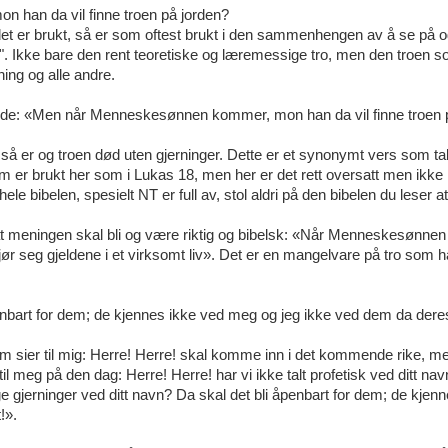
 han da vil finne troen på jorden?
ordet er brukt, så er som oftest brukt i den sammenhengen av å se på o
en". Ikke bare den rent teoretiske og læremessige tro, men den troen s
ing og alle andre.
ende: «Men når Menneskesønnen kommer, mon han da vil finne troen 
 så er og troen død uten gjerninger. Dette er et synonymt vers som ta
 er brukt her som i Lukas 18, men her er det rett oversatt men ikke 
le bibelen, spesielt NT er full av, stol aldri på den bibelen du leser at
r at meningen skal bli og være riktig og bibelsk: «Når Menneskesønn
jør seg gjeldene i et virksomt liv». Det er en mangelvare på tro som h
åpenbart for dem; de kjennes ikke ved meg og jeg ikke ved dem da deres 
le som sier til mig: Herre! Herre! skal komme inn i det kommende rike, 
 meg på den dag: Herre! Herre! har vi ikke talt profetisk ved ditt nav
e gjerninger ved ditt navn? Da skal det bli åpenbart for dem; de kjen
!».