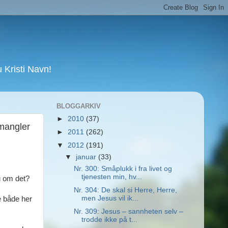
Kristi Navn!
BLOGGARKIV
►
2010
(37)
 mangler
►
2011
(262)
▼
2012
(191)
▼
januar
(33)
Nr. 300: Småplukk i fra livet og
tjenesten min, hv...
u om det?
Nr. 304: De skal si Herre, Herre,
men Jesus vil ik...
e både her
Nr. 309: Jesus – sannheten selv –
trodde ikke på t...