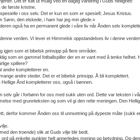
jerter. Det er fullt ut mulig ved en daglig vandring i Guds hellighet!
 de første kristne.
r spesielle i oss selv. Det er kun en som er spesiell; Jesus Kristus.
in Sønn, den elskede, i ham har jeg min glede.»
deren også ha en permanent glede i våre liv når Ånden selv komplett
 denne verden. Vi lever et Himmelsk oppstandelses liv i denne verden
 igjen som et bibelsk prinsipp på flere områder.
dig som en gammel fotballspiller der en er vant med å tenke helhet.
rlige spillere?
at andre kompletterer en.
ange andre steder. Det er et bibelsk prinsipp. Å bli komplettert.
n Hellige Ånd kompletterer oss, også i bønnen.
n selv går i forbønn for oss med sukk uten ord. Dette var teksten i vår
melse med grunnteksten og som vil gi den rette meningen. Den Helli
e rett, derfor kommer Ånden oss til unnsetning på dypeste måte (sukk e
ilje.
ed den troende) slik at Guds vilje blir bedt.
ds ord på enkelte punkter helt annerledes mening og betydning. Og den 