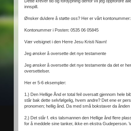
Dette krever tid og fordypning derfor vil jeg oppfordre
innspill.
Ønsker du\dere å støtte oss? Her er vårt kontonummer:
Kontonummer i Posten: 0535 06 05845
Vær velsignet i den Herre Jesu Kristi Navn!
Jeg ønsker å oversette det nye testamente
Jeg ønsker å oversette det nye testamente da det er her 
oversettelser.
Her er 5-6 eksempler:
1.) Den Hellige Ånd er total feil oversatt gjennom hele bi
står bak dette selvfølgelig, hvem andre? Det ene er pers
pronomen; hellig ånd. Da med små bokstaver da ånden 
2.) Det står f. eks talsmannen den Hellige ånd flere plass
for å meddele sine tanker, ikke en ekstra Gudeperson. V