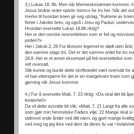
3.) Lukas 18. 8b. Men når Menneskesønnen kommer, mon
Jesus brukte ordet «pistin πίστιν» for tro her. Når det 
merke til hvordan troen gir seg utslag, "fruktene av tro
finner i Jakobs brev, og også i Jesu og Paulus' undervisn
Hvordan oversette Lukas 18.8b riktig?
Her er den norske oversettelsen som er feil og misvis
jorden?».
Her i Jakob 2. 26 For likesom legemet er dødt uten ånd,
den samme slags tro. Det er det samme ordet for tro som
18.8. Her er et annet eksempel på feil oversettelse som he
rett oversatt.
Slik kunne og burde dette skriftstedet vært oversatt fo
vil han etterspørre for det er en mangelvare troen som g
gjerning når Jesus kommer.
4.) For å oversette Matt. 7. 23 riktig: «Da skal det bli 
lovløshet!»
Da vil dette avsnitte bli slik: «Matt. 7. 21 Langt fra al
som gjør min himmelske Faders vilje. 22 Mange skal si til
utdrevet onde ånder ved ditt navn, og gjort mange kraftig
ved meg og jeg ikke ved dem da deres liv var i lovløshet