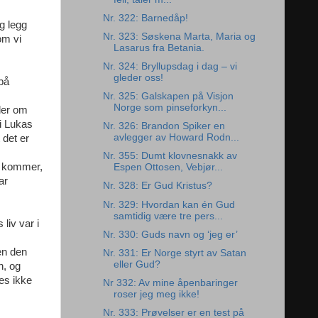
Nr. 322: Barnedåp!
g legg
Nr. 323: Søskena Marta, Maria og
om vi
Lasarus fra Betania.
Nr. 324: Bryllupsdag i dag – vi
gleder oss!
på
Nr. 325: Galskapen på Visjon
Norge som pinseforkyn...
ler om
i Lukas
Nr. 326: Brandon Spiker en
avlegger av Howard Rodn...
 det er
Nr. 355: Dumt klovnesnakk av
en kommer,
Espen Ottosen, Vebjør...
ar
Nr. 328: Er Gud Kristus?
Nr. 329: Hvordan kan én Gud
samtidig være tre pers...
liv var i
Nr. 330: Guds navn og ‘jeg er’
men den
Nr. 331: Er Norge styrt av Satan
eller Gud?
n, og
nes ikke
Nr 332: Av mine åpenbaringer
roser jeg meg ikke!
Nr. 333: Prøvelser er en test på