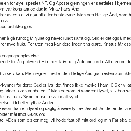
ibelen for øye, spesielt NT. Og Apostelgjerningen er særdeles i kjernen
m var konstant og daglig fylt av hans Ånd.
rer av oss at vi gjør alt etter beste evne. Men den Hellige Ånd, som 
e oss.
ds ord ikke gjør.
r å gå rundt går hjulet og navet rundt samtidig. Slik er det også med
er mye frukt. For uten meg kan dere ingen ting gjøre. Kristus får oss 
en engangsopplevelse.
roende for å oppleve et Himmelsk liv her på denne jorda. Alt utenom de
dt vi selv kan. Men regner med at den Hellige Ånd gjør resten som ikk
rkynner for dere: Gud er lys, det finnes ikke mørke i ham. 6 Sier vi at
 følger ikke sannheten. 7 Men dersom vi vandrer i lyset, slik han sel
 Jesus, hans Sønn, renser oss for all synd.
ielser, bli heller fylt av Ånden.
kesom han er i lyset og daglig å være fylt av Jesus! Ja, det er det vi e
holder mål imot Guds ord.
rte: «Den som elsker meg, vil holde fast på mitt ord, og min Far skal 