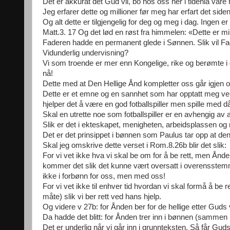
Det er akkurat det Gud vil, bo hos oss her i tideniå våre h
Jeg erfarer dette og millioner før meg har erfart det siden
Og alt dette er tilgjengelig for deg og meg i dag. Ingen e
Matt.3. 17 Og det lød en røst fra himmelen: «Dette er m
Faderen hadde en permanent glede i Sønnen. Slik vil Fa
Vidunderlig undervisning?
Vi som troende er mer enn Kongelige, rike og berømte i
nå!
Dette med at Den Hellige Ånd kompletter oss går igjen og
Dette er et emne og en sannhet som har opptatt meg vel
hjelper det å være en god fotballspiller men spille med då
Skal en utrette noe som fotballspiller er en avhengig av 
Slik er det i ekteskapet, menigheten, arbeidsplassen og m
Det er det prinsippet i bønnen som Paulus tar opp at de
Skal jeg omskrive dette verset i Rom.8.26b blir det slik:
For vi vet ikke hva vi skal be om for å be rett, men Ånde
kommer det slik det kunne vært oversatt i overensstem
ikke i forbønn for oss, men med oss!
For vi vet ikke til enhver tid hvordan vi skal formå å b
måte) slik vi ber rett ved hans hjelp.
Og videre v 27b: for Ånden ber for de hellige etter Guds v
Da hadde det blitt: for Ånden trer inn i bønnen (sammen m
Det er underlig når vi går inn i grunnteksten. Så får Gu