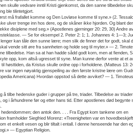
jonen skulle vedvare inntil Kristi gjenkomst, da den sanne tilbedelse skul
ble tilintetgjort.
Først må frafallet komme og Den Lovløse komme til syne.» (2. Tessalo
upske ulver trenge inn hos dere, og de skåner ikke hjorden. Og blant de
rekke disiplene med seg.» (Apostlenes gjerninger 20: 29, 30) Andre a
 presteklasse. — Se for eksempel 2. Peter 2: 1; 1. Johannes 4: 1—3; Ju
enger kan tåle den sunne lære; men slik de finner det for godt, skal 
 skal vende sitt øre fra sannheten og holde seg til myter.» — 2. Timoteu
nne tilbedelse. Han sa at han hadde sådd godt korn, men at fienden, Sa
yte opp, kom altså ugresset til syne. Man kunne derfor vente at et av
 til høsttiden, da Kristus skulle ordne opp i forholdene. (Matteus 13:
re var ingen nøyaktig gjenspeiling av den første kristne lære om Gud
clopedia Americana) Hvordan oppstod så dette avviket? — 1. Timoteus 
lig å tilbe hedenske guder i grupper på tre, triader. Tilbedelse av triade
 og i århundrene før og etter hans tid. Etter apostlenes død begynte s
.
e hedendommen; den antok den. . . . Fra Egypt kom tankene om en
ion framholder Siegfried Morenz: «Treenigheten var en hovedbeskjefti
m et enkelt vesen og blir tiltalt i entall. I denne henseende har den e
ologi.» — Egyptian Religion.