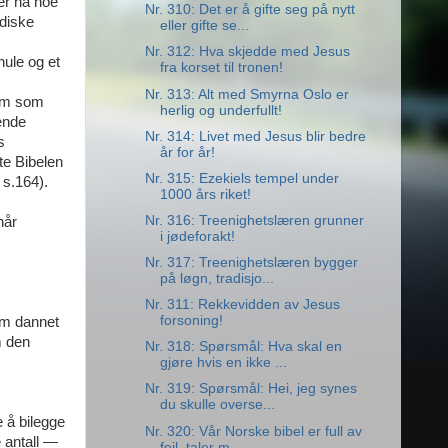
ger ha noe
Nr. 310: Det er å gifte seg på nytt
ødiske
eller gifte se...
Nr. 312: Hva skjedde med Jesus
ule og et
fra korset til tronen!
Nr. 313: Alt med Smyrna Oslo er
dem som
herlig og underfullt!
pende
Nr. 314: Livet med Jesus blir bedre
s
år for år!
te Bibelen
Nr. 315: Ezekiels tempel under
 s.164).
1000 års riket!
Nr. 316: Treenighetslæren grunner
når
i jødeforakt!
Nr. 317: Treenighetslæren bygger
på løgn, tradisjo...
Nr. 311: Rekkevidden av Jesus
forsoning!
om dannet
m den
Nr. 318: Spørsmål: Hva skal en
gjøre hvis en ikke ...
Nr. 319: Spørsmål: Hei, jeg synes
du skulle overse...
e å bilegge
Nr. 320: Vår Norske bibel er full av
 antall —
feil, taler m...