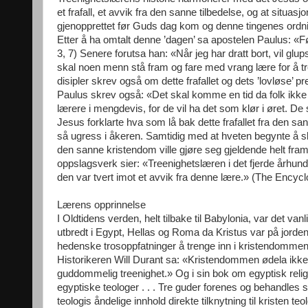
et frafall, et avvik fra den sanne tilbedelse, og at situas
gjenopprettet før Guds dag kom og denne tingenes ordning 
Etter å ha omtalt denne ’dagen’ sa apostelen Paulus: «
3, 7) Senere forutsa han: «Når jeg har dratt bort, vil gl
skal noen menn stå fram og fare med vrang lære for å t
disipler skrev også om dette frafallet og dets ’lovløse’
Paulus skrev også: «Det skal komme en tid da folk ikke l
lærere i mengdevis, for de vil ha det som klør i øret. De
Jesus forklarte hva som lå bak dette frafallet fra den sa
så ugress i åkeren. Samtidig med at hveten begynte å sk
den sanne kristendom ville gjøre seg gjeldende helt fram
oppslagsverk sier: «Treenighetslæren i det fjerde århund
den var tvert imot et avvik fra denne lære.» (The Ency
Lærens opprinnelse
I Oldtidens verden, helt tilbake til Babylonia, var det van
utbredt i Egypt, Hellas og Roma da Kristus var på jorden,
hedenske trosoppfatninger å trenge inn i kristendommen
Historikeren Will Durant sa: «Kristendommen ødela ikk
guddommelig treenighet.» Og i sin bok om egyptisk relig
egyptiske teologer . . . Tre guder forenes og behandles so
teologis åndelige innhold direkte tilknytning til kristen te