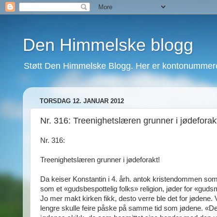
Den Himmelske blogg
Støtt Den Himmelske Blogg. Her er kontonummeret
TORSDAG 12. JANUAR 2012
Nr. 316: Treenighetslæren grunner i jødeforak
Nr. 316:
Treenighetslæren grunner i jødeforakt!
Da keiser Konstantin i 4. årh. antok kristendommen som 
som et «gudsbespottelig folks» religion, jøder for «guds
Jo mer makt kirken fikk, desto verre ble det for jødene. 
lengre skulle feire påske på samme tid som jødene. «Det 