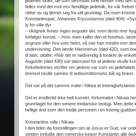
jødenes skikk, de som besmittet sine hender med den uhyr
felles med det mot oss fiendtlige jødefolk, for vår frelse
røtter av og fjernet seg fra sitt grunnlag. Da noen kristn
Konstantinopel, Johannes Krysostomos (død 404): «Syna
ly for ville dyr
– riktignok finnes ingen avguder der, men desto mer hy
forfølger korset. – Hvis noen kaller den et horehus, last
avgrunn eller hva som helst, så sier han mindre enn den h
undervisning. Den lærde Hieronimus (død 420), som bodd
til latin, uttalte: «Når det er nødvendig å forakte de enke
Augustin (død 430) var talsmann for at jødene skulle kunn
Kirkefedrenes skrifter om jødene var som en jødehatets 
brensel skulle samles til antisemittismens bål og brann.
Det var på det samme møte i Nikea at treenighetslæren b
Det er imidlertid ikke helt korrekt. Kirkemøtet i Nikai
grunnlaget for den senere trinitariske teologi. Men dette
hellige ånd som den tredje personen i en treenig guddom
Konstantins rolle i Nikaia
I den tiden da forestillingen om at Jesus er Gud, var un
striden innkalte den romerske keiser Konstantin alle bis