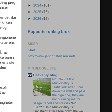
delig preg
►
2024
(101)
anser
►
2025
(76)
r det like
►
2026
(15)
rkirken
e og
Rapporter uriktig bruk
eligionene
etslærens
SIDER
Start
år av
http://www.janchristensen.net/
ke bare i
ller siste
ofen
MIN BLOGGLISTE
Heavenly blog!
No. 1672: Oslo
Municipality is
"satisfied" after I tore
osofi
down the wall and paid
t av
the giga fine, they are
not pursuing me for
nigheter
"illegal" shed and stairs!
-
*No.
1672:* *Oslo Municipality is
"satisfied" after I tore down the wall