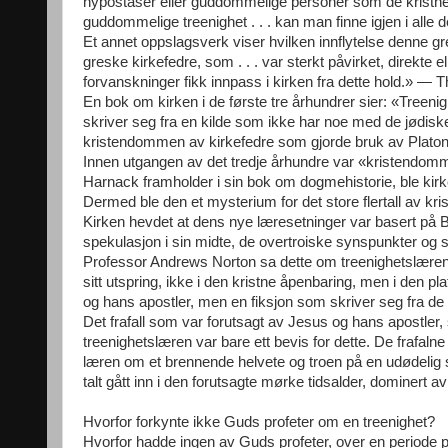
hypostaser eller guddommelige personer som de kristne k
guddommelige treenighet . . . kan man finne igjen i all
Et annet oppslagsverk viser hvilken innflytelse denne g
greske kirkefedre, som . . . var sterkt påvirket, direkte el
forvanskninger fikk innpass i kirken fra dette hold.» 
En bok om kirken i de første tre århundrer sier: «Treenig
skriver seg fra en kilde som ikke har noe med de jødiske og
kristendommen av kirkefedre som gjorde bruk av Platons
Innen utgangen av det tredje århundre var «kristendommen
Harnack framholder i sin bok om dogmehistorie, ble kirk
Dermed ble den et mysterium for det store flertall av kr
Kirken hevdet at dens nye læresetninger var basert på Bi
spekulasjon i sin midte, de overtroiske synspunkter og 
Professor Andrews Norton sa dette om treenighetslæren:
sitt utspring, ikke i den kristne åpenbaring, men i den pl
og hans apostler, men en fiksjon som skriver seg fra d
Det frafall som var forutsagt av Jesus og hans apostler, sl
treenighetslæren var bare ett bevis for dette. De frafal
læren om et brennende helvete og troen på en udødelig 
talt gått inn i den forutsagte mørke tidsalder, dominert
Hvorfor forkynte ikke Guds profeter om en treenighet?
Hvorfor hadde ingen av Guds profeter, over en periode på