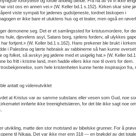
ligste forbrytelse og forble åndelig blinde. Fra nå av vil vi ikke len
r har vist oss en annen vei.» (W. Keller bd.1 s.152). Kirken skar sine j
e åpent viste sympati for jødenes gudstjeneste, tordnet biskopen i
gogen er ikke bare et utuktens hus og et teater, men også en røverh
gger demonene seg. Det er et samlingssted for kristusmordere, for 
ens hule, djevelens asyl, Satans borg, sjelens forderv, all ulykkes ga
ar fortjent.» (W. Keller bd.1 s.162). Hans prekener ble brukt i kirken
e i Palestina og lærte hebraisk av rabbinerne så han kunne overset
lte og folket, så avskyr jeg jødene med et usigelig hat.» (W. Keller bd.1
e bo fritt i kristne land, men hadde ellers ikke noe til overs for dem.
trosbekjennelse, som hele kristenheten kunne hente inspirasjon fra, 
le antatt og videreutviklet
a hevdet at Kristus var av samme substans eller vesen som Gud, noe s
 kirkemøtet innførte ikke treenighetslæren, for det ble ikke sagt noe o
.
der utvikling, møtte den stor motstand av bibelske grunner. For å prøv
kopene til Nikaia. Det var ikke mer enn 318 — en brøkdel av det totale