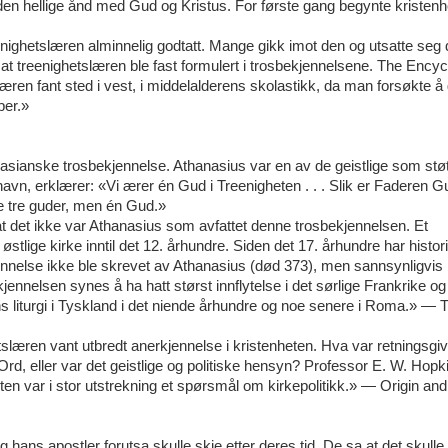
 den hellige ånd med Gud og Kristus. For første gang begynte kristen
eenighetslæren alminnelig godtatt. Mange gikk imot den og utsatte se
r at treenighetslæren ble fast formulert i trosbekjennelsene. The Ency
ren fant sted i vest, i middelalderens skolastikk, da man forsøkte å 
per.»
nasianske trosbekjennelse. Athanasius var en av de geistlige som støt
vn, erklærer: «Vi ærer én Gud i Treenigheten . . . Slik er Faderen G
e tre guder, men én Gud.»
 at det ikke var Athanasius som avfattet denne trosbekjennelsen. Et
stlige kirke inntil det 12. århundre. Siden det 17. århundre har histor
ennelse ikke ble skrevet av Athanasius (død 373), men sannsynligvis 
kjennelsen synes å ha hatt størst innflytelse i det sørlige Frankrike og 
ens liturgi i Tyskland i det niende århundre og noe senere i Roma.» —
ghetslæren vant utbredt anerkjennelse i kristenheten. Hva var retningsgi
Ord, eller var det geistlige og politiske hensyn? Professor E. W. Hopk
ten var i stor utstrekning et spørsmål om kirkepolitikk.» — Origin and
ans apostler forutsa skulle skje etter deres tid. De sa at det skulle 