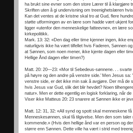
ha brukt sine evner som den store Lærer til å klargjøre tr
Skriften uten å gi undervisning om treenighetslæren hvis
Kan det ventes at de kristne skal tro at Gud, flere hundre 
støtte utformingen av en lære som hadde vært ukjent for
ligger «utenfor den menneskelige fatteevne», en lære s
kirkepolitikk.
Mark. 13: 32: «Den dag eller time kjenner ingen, ikke e
naturligvis ikke ha vært tilfellet hvis Faderen, Sønnen 
at Sønnen, som noen mener, ikke kjente dagen eller time
Hellige Ånd dagen eller timen?)
Matt. 20: 20—23: «Mor til Sebedeus-sønnene. . . svarte [Je
på høyre og den andre på venstre side.’ Men Jesus sa: ’
venstre side, er det ikke min sak å avgjøre. Der må de si
hvis Jesus var Gud, slik det blir hevdet? Noen tilhenger
natur». Men er dette egentlig en logisk forklaring, når
Viser ikke Matteus 20: 23 snarere at Sønnen ikke er jev
Matt. 12: 31, 32: «All synd og spott skal menneskene få ti
Menneskesønnen, skal få tilgivelse. Men den som taler mot
kommende.» (Hvis den hellige ånd var en person og den v
større enn Sønnen. Dette ville ha vært i strid med treen