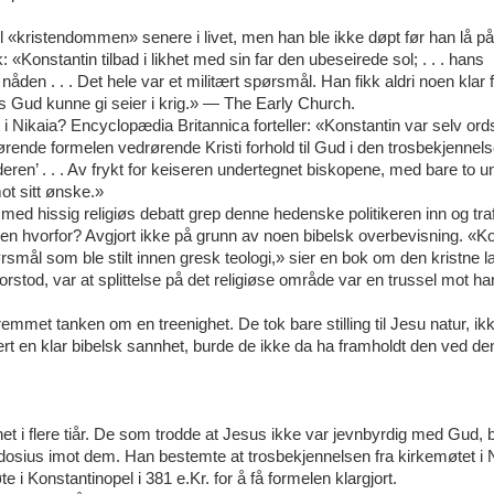
il «kristendommen» senere i livet, men han ble ikke døpt før han lå på
«Konstantin tilbad i likhet med sin far den ubeseirede sol; . . . hans
den . . . Det hele var et militært spørsmål. Han fikk aldri noen klar 
es Gud kunne gi seier i krig.» — The Early Church.
i Nikaia? Encyclopædia Britannica forteller: «Konstantin var selv ords
vgjørende formelen vedrørende Kristi forhold til Gud i den trosbekjenne
en’ . . . Av frykt for keiseren undertegnet biskopene, med bare to u
t sitt ønske.»
 med hissig religiøs debatt grep denne hedenske politikeren inn og tra
Men hvorfor? Avgjort ikke på grunn av noen bibelsk overbevisning. «K
rsmål som ble stilt innen gresk teologi,» sier en bok om den kristne 
forstod, var at splittelse på det religiøse område var en trussel mot ha
emmet tanken om en treenighet. De tok bare stilling til Jesu natur, ikk
ært en klar bibelsk sannhet, burde de ikke da ha framholdt den ved d
et i flere tiår. De som trodde at Jesus ikke var jevnbyrdig med Gud, b
heodosius imot dem. Han bestemte at trosbekjennelsen fra kirkemøtet i 
e i Konstantinopel i 381 e.Kr. for å få formelen klargjort.