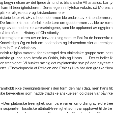
 og begynnelsen av det fjerde århundre, blant andre Athanasius, bar ty
 fram til treenighetslæren. Deres egen innflytelse vokste, så Morenz 
ptiske religiøse arv og kristendommen».
istorie leser vi: «Hvis hedendommen ble erobret av kristendommen, e
e første kristnes uforfalskede lære om guddommen . . . ble av rome
 Mange av de hedenske læresetningene, som ble oppfunnet av egyptern
 å tro på.» — History of Christianity.
 treenighetslæren «er en forvanskning som er lånt fra de hedenske r
ious Knowledge) Og en bok om hedendom og kristendom sier at treenigh
sm in Our Christianity.
indisk religion møter vi for eksempel den trinitariske gruppe som best
ariske gruppe som består av Osiris, Isis og Horus . . . Det er heller ik
om en treenighet. Vi husker særlig det nyplatonske syn på den høyeste e
tert». (Encyclopædia of Religion and Ethics) Hva har den greske filos
n framholdt ikke treenighetslæren i den form den har i dag, men hans fil
iske bevegelser som hadde triadiske anskuelser, og disse var påvirke
e: «Den platonske treenighet, som bare var en omordning av eldre tree
 rasjonelle, filosofiske attributt-treenighet som var opphavet til de tre