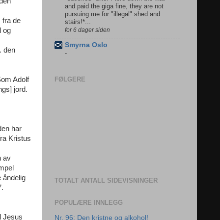
 den
and paid the giga fine, they are not
pursuing me for "illegal" shed and
 fra de
stairs!*...
for 6 dager siden
l og
Smyrna Oslo
. den
-
FØLGERE
 Som Adolf
gs] jord.
den har
fra Kristus
n av
empel
 åndelig
TOTALT ANTALL SIDEVISNINGER
7.
POPULÆRE INNLEGG
ll Jesus
Nr. 96: Den kristne og alkohol!