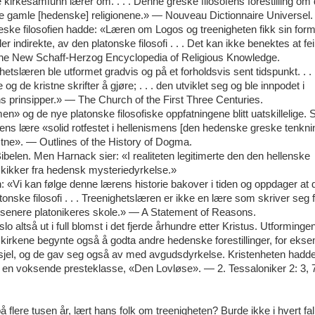
irkesamfunn lærer om. . . . Denne greske filosofens forestilling om
e de gamle [hedenske] religionene.» — Nouveau Dictionnaire Universel.
reske filosofien hadde: «Læren om Logos og treenigheten fikk sin form
ler indirekte, av den platonske filosofi . . . Det kan ikke benektes at fei
— The New Schaff-Herzog Encyclopedia of Religious Knowledge.
hetslæren ble utformet gradvis og på et forholdsvis sent tidspunkt. . . 
 de kristne skrifter å gjøre; . . . den utviklet seg og ble innpodet i
 prinsipper.» — The Church of the First Three Centuries.
» og de nye platonske filosofiske oppfatningene blitt uatskillelige.
ens lære «solid rotfestet i hellenismens [den hedenske greske tenknin
istne». — Outlines of the History of Dogma.
belen. Men Harnack sier: «I realiteten legitimerte den den hellenske
skikker fra hedensk mysteriedyrkelse.»
 «Vi kan følge denne lærens historie bakover i tiden og oppdager at 
atonske filosofi . . . Treenighetslæren er ikke en lære som skriver seg 
e senere platonikeres skole.» — A Statement of Reasons.
o altså ut i full blomst i det fjerde århundre etter Kristus. Utforminge
ne kirkene begynte også å godta andre hedenske forestillinger, for eks
sjel, og de gav seg også av med avgudsdyrkelse. Kristenheten hadde
 av en voksende presteklasse, «Den Lovløse». — 2. Tessaloniker 2: 3, 
 flere tusen år, lært hans folk om treenigheten? Burde ikke i hvert fa