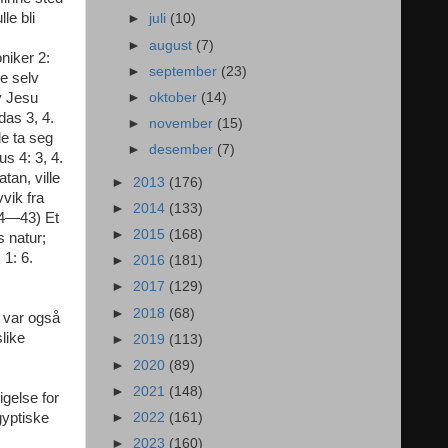
le bli
►
juli
(10)
►
august
(7)
niker 2:
►
september
(23)
re selv
►
oktober
(14)
v Jesu
das 3, 4.
►
november
(15)
de ta seg
►
desember
(7)
s 4: 3, 4.
tan, ville
►
2013
(176)
vik fra
►
2014
(133)
 24—43) Et
►
2015
(168)
s natur;
1: 6.
►
2016
(181)
►
2017
(129)
►
2018
(68)
r var også
like
►
2019
(113)
►
2020
(89)
►
2021
(148)
gelse for
gyptiske
►
2022
(161)
►
2023
(160)