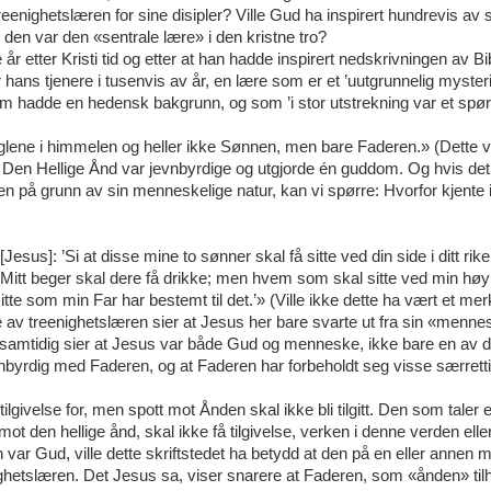
eenighetslæren for sine disipler? Ville Gud ha inspirert hundrevis av s
 den var den «sentrale lære» i den kristne tro?
år etter Kristi tid og etter at han hadde inspirert nedskrivningen av Bib
 hans tjenere i tusenvis av år, en lære som er et ’uutgrunnelig myste
om hadde en hedensk bakgrunn, og som ’i stor utstrekning var et sp
nglene i himmelen og heller ikke Sønnen, men bare Faderen.» (Dette vi
og Den Hellige Ånd var jevnbyrdige og utgjorde én guddom. Og hvis det 
n på grunn av sin menneskelige natur, kan vi spørre: Hvorfor kjente
sus]: ’Si at disse mine to sønner skal få sitte ved din side i ditt rik
Mitt beger skal dere få drikke; men hvem som skal sitte ved min høyr
tte som min Far har bestemt til det.’» (Ville ikke dette ha vært et mer
e av treenighetslæren sier at Jesus her bare svarte ut fra sin «menne
 de samtidig sier at Jesus var både Gud og menneske, ikke bare en av 
nbyrdig med Faderen, og at Faderen har forbeholdt seg visse særrett
lgivelse for, men spott mot Ånden skal ikke bli tilgitt. Den som taler 
 den hellige ånd, skal ikke få tilgivelse, verken i denne verden eller
ar Gud, ville dette skriftstedet ha betydd at den på en eller annen 
ighetslæren. Det Jesus sa, viser snarere at Faderen, som «ånden» tilh