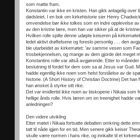
som møtte fram.
Konstantin var ikke en kristen. Han gikk antagelig over t
dødsleiet. I en bok om kirkehistorie sier Henry Chadwick: 
omvendelse bør ikke tolkes som en indre opplevelse av nå
av den kristne lære, men han var sikker på at de kristn
Hvilken rolle spilte denne udøpte keiseren på kirkemøtet 
ledet aktivt drøftelsene og foreslo personlig . . . den a
ble utarbeidet av kirkemøtet: ’av samme vesen som Fader
trosbekjennelsen, og mange av dem gjorde det meget mo
Konstantins rolle var altså avgjørende. Etter to måneder
beslutning til fordel for dem som sa at Jesus var Gud. 
hadde egentlig ikke noen som helst forståelse av de spø
historie. (A Short History of Christian Doctrine) Det han 
han ønsket å styrke sitt rike.
Det var imidlertid ikke noen av biskopene i Nikaia som fr
hellige ånds rolle. Hvis læren om en treenighet hadde v
anledningen?
Den videre utvikling
Etter møtet i Nikaia fortsatte debatten omkring dette emn
tatt til nåde igjen for en tid. Men senere gikk keiser T
skulle være normen i hans rike, og innkalte til et kirkemøt