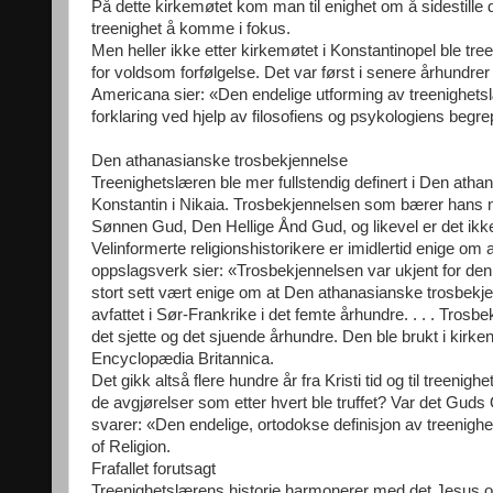
På dette kirkemøtet kom man til enighet om å sidestille
treenighet å komme i fokus.
Men heller ikke etter kirkemøtet i Konstantinopel ble tr
for voldsom forfølgelse. Det var først i senere århundre
Americana sier: «Den endelige utforming av treenighetslæ
forklaring ved hjelp av filosofiens og psykologiens begre
Den athanasianske trosbekjennelse
Treenighetslæren ble mer fullstendig definert i Den atha
Konstantin i Nikaia. Trosbekjennelsen som bærer hans na
Sønnen Gud, Den Hellige Ånd Gud, og likevel er det ikk
Velinformerte religionshistorikere er imidlertid enige om
oppslagsverk sier: «Trosbekjennelsen var ukjent for den ø
stort sett vært enige om at Den athanasianske trosbekj
avfattet i Sør-Frankrike i det femte århundre. . . . Trosbe
det sjette og det sjuende århundre. Den ble brukt i kirk
Encyclopædia Britannica.
Det gikk altså flere hundre år fra Kristi tid og til treeni
de avgjørelser som etter hvert ble truffet? Var det Guds 
svarer: «Den endelige, ortodokse definisjon av treenighe
of Religion.
Frafallet forutsagt
Treenighetslærens historie harmonerer med det Jesus og h