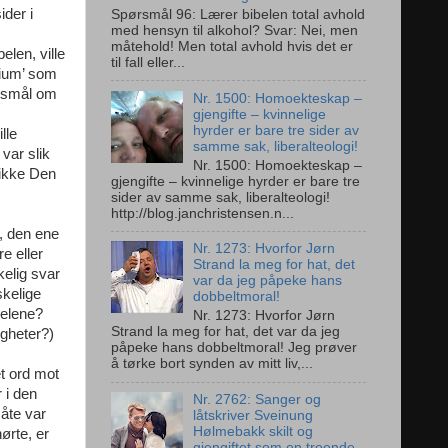
ider i
Spørsmål 96: Lærer bibelen total avhold
med hensyn til alkohol? Svar: Nei, men
måtehold! Men total avhold hvis det er
elen, ville
til fall eller...
rium’ som
ørsmål om
Nr. 1500: Homoekteskap –
gjengifte – kvinnelige
hyrder er bare tre sider av
lle
samme sak, liberalteologi!
var slik
Nr. 1500: Homoekteskap –
 ikke Den
gjengifte – kvinnelige hyrder er bare tre
sider av samme sak, liberalteologi!
http://blog.janchristensen.n...
e, den ene
Nr. 1273: Hvorfor Jørn
e eller
Strand la meg for hat, det
kelig svar
var da jeg påpeke hans
skelige
dobbeltmoral!
delene?
Nr. 1273: Hvorfor Jørn
Strand la meg for hat, det var da jeg
igheter?)
påpeke hans dobbeltmoral! Jeg prøver
å tørke bort synden av mitt liv,...
et ord mot
 i den
Nr. 2762: Sanger og
måte var
låtskriver Sveinung
Hølmebakk skilt og
ørte, er
gjengiftet som en troende,