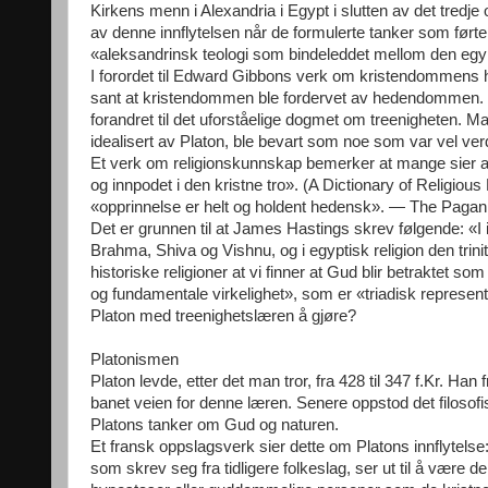
Kirkens menn i Alexandria i Egypt i slutten av det tredje
av denne innflytelsen når de formulerte tanker som førte
«aleksandrinsk teologi som bindeleddet mellom den egy
I forordet til Edward Gibbons verk om kristendommens h
sant at kristendommen ble fordervet av hedendommen. D
forandret til det uforståelige dogmet om treenigheten.
idealisert av Platon, ble bevart som noe som var vel verd
Et verk om religionskunnskap bemerker at mange sier at
og innpodet i den kristne tro». (A Dictionary of Relig
«opprinnelse er helt og holdent hedensk». — The Pagani
Det er grunnen til at James Hastings skrev følgende: «I 
Brahma, Shiva og Vishnu, og i egyptisk religion den trinit
historiske religioner at vi finner at Gud blir betraktet s
og fundamentale virkelighet», som er «triadisk represen
Platon med treenighetslæren å gjøre?
Platonismen
Platon levde, etter det man tror, fra 428 til 347 f.Kr. Ha
banet veien for denne læren. Senere oppstod det filosof
Platons tanker om Gud og naturen.
Et fransk oppslagsverk sier dette om Platons innflytels
som skrev seg fra tidligere folkeslag, ser ut til å være den