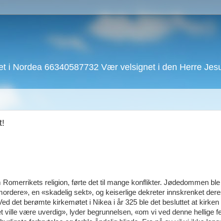
 i Nordea 66340587732 Vær velsignet i den Herre Jesu 
t!
Romerrikets religion, førte det til mange konflikter. Jødedommen ble
mordere», en «skadelig sekt», og keiserlige dekreter innskrenket deres
Ved det berømte kirkemøtet i Nikea i år 325 ble det besluttet at kirken
ville være uverdig», lyder begrunnelsen, «om vi ved denne hellige fe