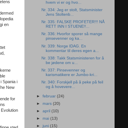
hetens
hvem vi er og hvo...
Nr. 334: Jeg er stolt, Statsminister
g dermed
Jens Stoltenb...
clopedia
Nr. 335: FALSKE PROFETER!!! NÅ
gi en
RETT INN I STUENE!!...
Nr. 336: Hvorfor sporer så mange
pinsevenner og ka...
Nr. 339: Norge IDAG. En
tet
kommentar til deres egen a...
ud,
Nr. 338: Takk Statsministeren for å
be jødene om u...
Nr. 337: Pinsevenner og
ikerne
karismatikere er Jumbo-kri...
ble
i Spania i
Nr. 340: Forskjell på å peke på feil
og å hovevere...
 The New
►
februar
(24)
vende for
►
mars
(20)
ins
 Evolution
►
april
(10)
►
mai
(13)
►
juni
(15)
finne sted