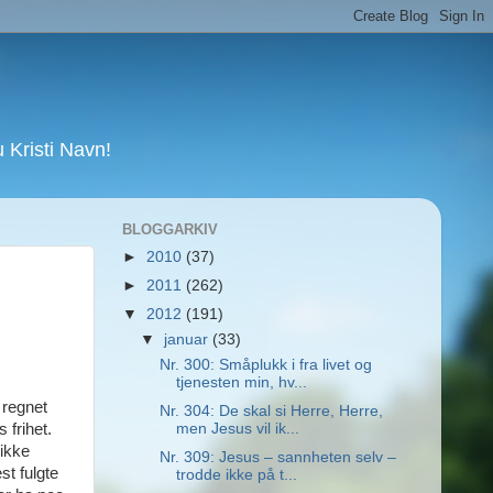
Kristi Navn!
BLOGGARKIV
►
2010
(37)
►
2011
(262)
▼
2012
(191)
▼
januar
(33)
Nr. 300: Småplukk i fra livet og
tjenesten min, hv...
 regnet
Nr. 304: De skal si Herre, Herre,
 frihet.
men Jesus vil ik...
 ikke
Nr. 309: Jesus – sannheten selv –
st fulgte
trodde ikke på t...