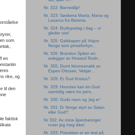
Nr. 322: Barnedåp!
Nr. 323: Søskena Marta, Maria og
Lasarus fra Betania.
forståelse
Nr. 324: Bryllupsdag i dag – vi
gleder oss!
tyrer,
lsen som
Nr. 325: Galskapen på Visjon
Norge som pinseforkyn...
nntak,
Nr. 326: Brandon Spiker en
ff en
avlegger av Howard Rodn...
onstantin
Nr. 355: Dumt klovnesnakk av
læres
Espen Ottosen, Vebjør...
ns rike, og
Nr. 328: Er Gud Kristus?
Nr. 329: Hvordan kan én Gud
e til den
samtidig være tre pers...
enne
Nr. 330: Guds navn og ‘jeg er’
Nr. 331: Er Norge styrt av Satan
eller Gud?
le faktisk
Nr 332: Av mine åpenbaringer
Nikaia
roser jeg meg ikke!
Nr. 333: Prøvelser er en test på