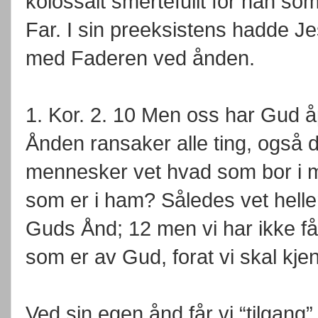
kolossalt smertefullt for han som
Far. I sin preeksistens hadde J
med Faderen ved ånden.
1. Kor. 2. 10 Men oss har Gud å
Ånden ransaker alle ting, også 
mennesker vet hvad som bor i 
som er i ham? Således vet helle
Guds Ånd; 12 men vi har ikke fåt
som er av Gud, forat vi skal kje
Ved sin egen ånd får vi “tilgang” 