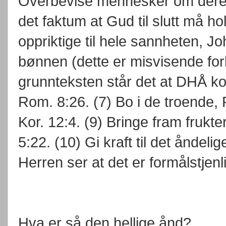
Overbevise mennesker om deres
det faktum at Gud til slutt må h
oppriktige til hele sannheten, Jo
bønnen (dette er misvisende fork
grunnteksten står det at DHÅ komm
Rom. 8:26. (7) Bo i de troende, 
Kor. 12:4. (9) Bringe fram frukte
5:22. (10) Gi kraft til det åndelig
Herren ser at det er formålstjenli
Hva er så den hellige ånd?