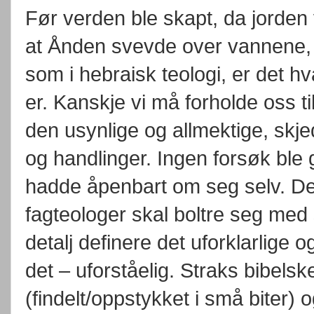
Før verden ble skapt, da jorden v
at Ånden svevde over vannene, 1
som i hebraisk teologi, er det 
er. Kanskje vi må forholde oss 
den usynlige og allmektige, skj
og handlinger. Ingen forsøk ble 
hadde åpenbart om seg selv. Det b
fagteologer skal boltre seg med s
detalj definere det uforklarlige og
det – uforståelig. Straks bibelske
(findelt/oppstykket i små biter)